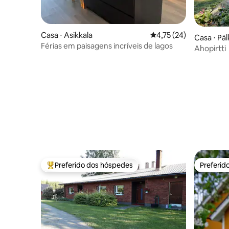
Casa ⋅ Asikkala
4,75 de uma avaliação 
4,75 (24)
Casa ⋅ Pä
Férias em paisagens incríveis de lagos
Ahopirtti
Preferido dos hóspedes
Preferid
Entre os melhores preferidos dos hóspedes
Preferid