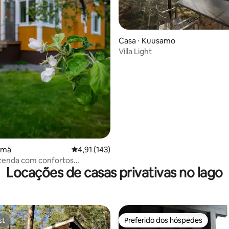
édia de 5, 242 avaliações
Casa ⋅ Kuusamo
Villa Light
smä
4,91 de uma avaliação média de 5, 143 avalia
4,91 (143)
azenda com confortos
Locações de casas privativas no lago
s
st
Preferido dos hóspedes
st
Preferido dos hóspedes