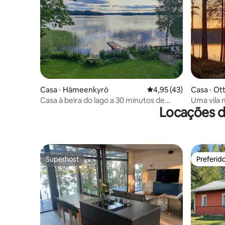
Casa ⋅ Hämeenkyrö
4,95 de uma avaliação 
4,95 (43)
Casa ⋅ Ot
Casa à beira do lago a 30 minutos de
Uma vila 
Locações d
Tampere
beira do l
Superhost
Preferid
Superhost
Preferid