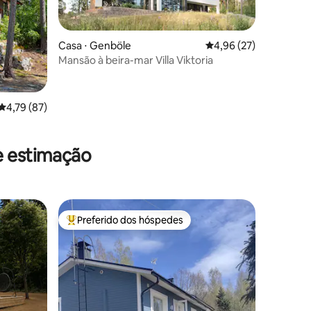
Casa ⋅ Genböle
4,96 de uma avaliação
4,96 (27)
Mansão à beira-mar Villa Viktoria
4,79 de uma avaliação média de 5, 87 avaliações
4,79 (87)
ções
e estimação
Preferido dos hóspedes
os hóspedes
Entre os melhores preferidos dos hóspedes