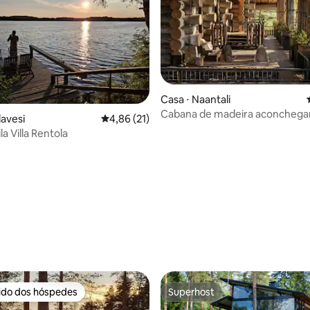
Casa ⋅ Naantali
Cabana de madeira aconchega
média de 5, 32 avaliações
lavesi
4,86 de uma avaliação média de 5, 21 avalia
4,86 (21)
beira da água
a Villa Rentola
rido dos hóspedes
Superhost
 melhores preferidos dos hóspedes
Superhost