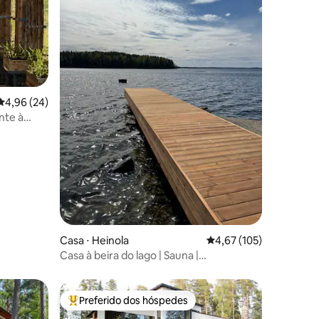
4,96 de uma avaliação média de 5, 24 avaliações
4,96 (24)
nte à
ções
Casa ⋅ Heinola
4,67 de uma avaliação 
4,67 (105)
Casa à beira do lago | Sauna |
Aquecimento | Resfriamento | Trabalho
Preferido dos hóspedes
Entre os melhores preferidos dos hóspedes