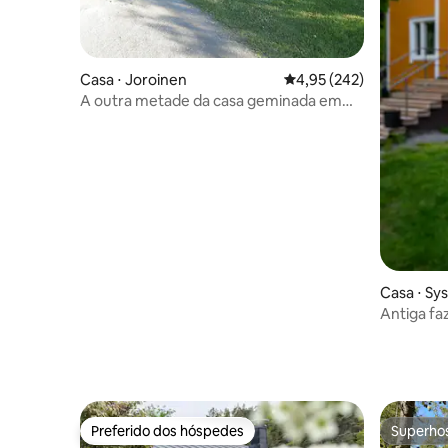
Casa ⋅ Joroinen
4,95 de uma avaliação m
4,95 (242)
A outra metade da casa geminada em
ambiente rural
Casa ⋅ Sy
Antiga f
moderno
Preferido dos hóspedes
Superho
Preferido dos hóspedes
Superho