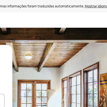
mas informações foram traduzidas automaticamente. 
Mostrar idioma
ore-os usando as seta para cima e para baixo do teclado ou tocando e