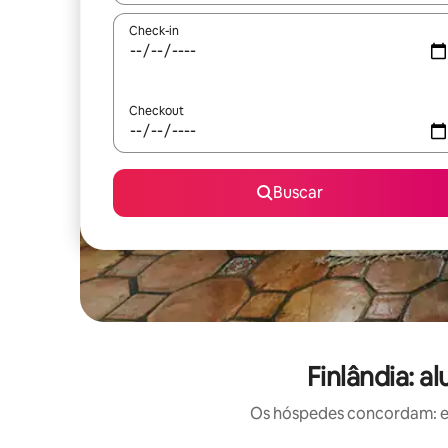
Check-in
Checkout
Buscar
Finlândia: a
Os hóspedes concordam: est