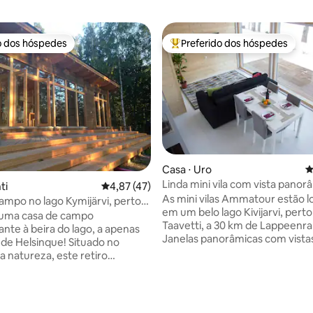
o dos hóspedes
Preferido dos hóspedes
o dos hóspedes
Entre os melhores preferidos d
Casa ⋅ Uro
4
Linda mini vila com vista panor
ti
4,87 de uma avaliação média de 5, 47 avalia
4,87 (47)
o lago
As mini vilas Ammatour estão l
ampo no lago Kymijärvi, perto
em um belo lago Kivijarvi, perto 
 uma casa de campo
Taavetti, a 30 km de Lappeenra
nte à beira do lago, a apenas
Janelas panorâmicas com vista
de Helsinque! Situado no
deslumbrantes para a água, at
a natureza, este retiro
acolhedora e todas as comodid
vo moderno oferece vistas
um descanso confortável per
ntes para o lago. Depois de
relaxar na natureza em uma a
 caminhadas, natação ou
média de 5, 19 avaliações
de calma e prazer. Oferece um
laxe em nossas duas saunas