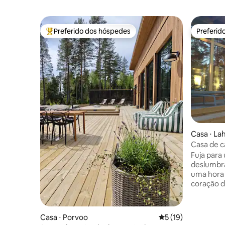
Preferido dos hóspedes
Preferid
Entre os melhores preferidos dos hóspedes
Preferid
Casa ⋅ Lah
Casa de c
de Lahti
Fuja para
deslumbra
uma hora 
coração d
escandina
deslumbra
um dia de
Casa ⋅ Porvoo
5 de uma avaliação 
5 (19)
pesca, re