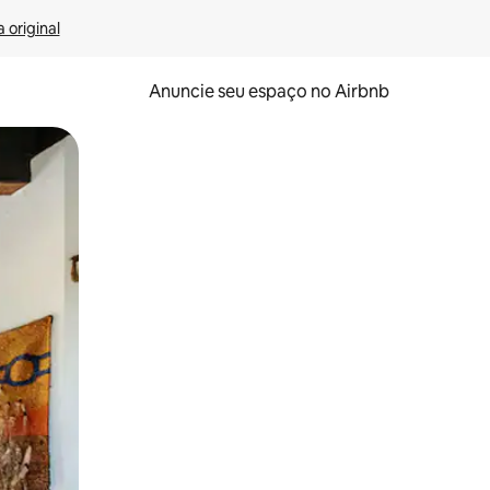
 original
Anuncie seu espaço no Airbnb
 deslizando o dedo na tela.