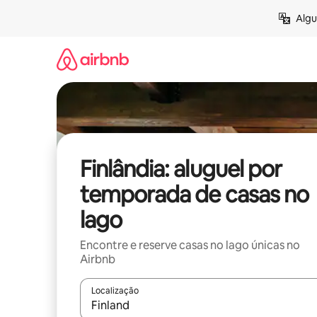
Pular
Algu
para
o
conteúdo
Finlândia: aluguel por
temporada de casas no
lago
Encontre e reserve casas no lago únicas no
Airbnb
Localização
Quando os resultados estiverem disponíveis, expl