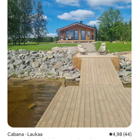
Cabana ⋅ Laukaa
4,98 de uma a
4,98 (44)