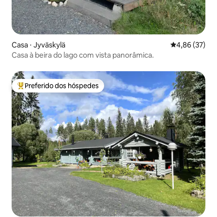
Casa ⋅ Jyväskylä
4,86 de uma a
4,86 (37)
Casa à beira do lago com vista panorâmica.
Preferido dos hóspedes
Entre os melhores preferidos dos hóspedes