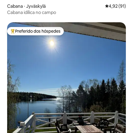
Cabana ⋅ Jyväskylä
4,92 de uma a
4,92 (91)
Cabana idílica no campo
Preferido dos hóspedes
Entre os melhores preferidos dos hóspedes