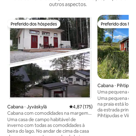
outros aspectos.
Preferido dos hóspedes
Preferido dos hó
Preferido dos hóspedes
Preferido dos hó
Cabana ⋅ Pihtipud
Uma pequena caba
própria praia, "H
Uma pequena e m
na praia está local
Cabana ⋅ Jyväskylä
4,87 de uma avaliação média de 
4,87 (175)
da estrada principa
Cabana com comodidades na margem
Pihtipudas e Viitas
do lago Vesankajärvi.
Uma casa de campo habitável de
descanso, mesmo 
inverno com todas as comodidades à
ou fique mais tempo! Você pode fi
beira do lago. No andar de cima da casa
cabana, no loft e 