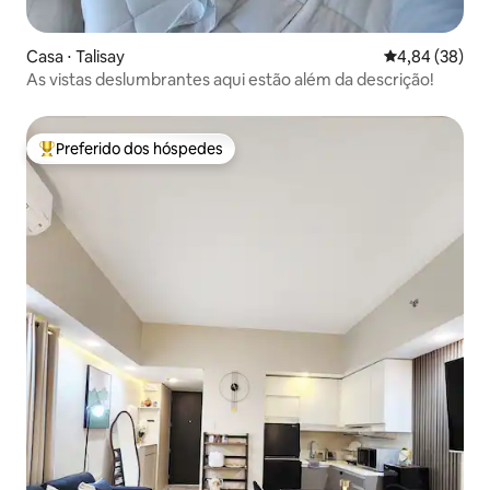
Casa ⋅ Talisay
4,84 de uma a
4,84 (38)
As vistas deslumbrantes aqui estão além da descrição!
Preferido dos hóspedes
Entre os melhores preferidos dos hóspedes