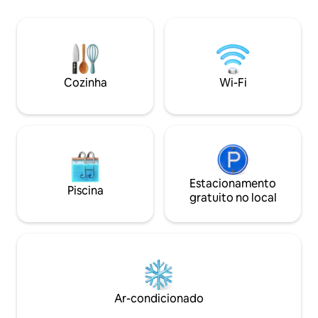
mediante solicitação. Conc
Cortina cega e preta Este é um novo
residencial disponí
condomínio localizado no Parque do
Haiti Cebu. É do tipo estúdio e tem de
tudo, desde uma cama de casal, ar-
condicionado, TV, armário, mesa,
geladeira e micro-ondas. A segurança é
Cozinha
Wi-Fi
boa com seu próprio sistema de
segurança, incluindo a piscina, e você
pode caminhar até o cassino à beira-
mar, restaurante de franquia, pub, bar,
banco, café e loja de conveniência. 3
minutos a pé da filial do Ayala Central
Haiti Park, 15 minutos do SM Mall/Ayala
Cebu Mall, 35 minutos do Aeroporto
Estacionamento
Piscina
Mactan a 50 minutos.
gratuito no local
Ar-condicionado