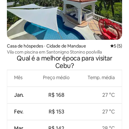
Casa de hóspedes ⋅ Cidade de Mandaue
5 de uma 
5 (5)
Vila com piscina em Santonigno Stonino poolvilla
Qual é a melhor época para visitar
Cebu?
Mês
Preço médio
Temp. média
Jan.
R$ 168
27 °C
Fev.
R$ 153
27 °C
Mar.
R$ 142
28 °C