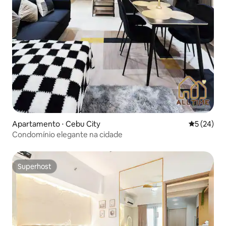
Apartamento ⋅ Cebu City
5 de uma a
5 (24)
Condomínio elegante na cidade
Superhost
Superhost