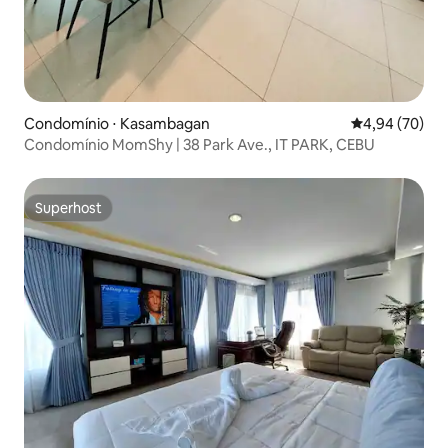
Condomínio ⋅ Kasambagan
4,94 de uma a
4,94 (70)
Condomínio MomShy | 38 Park Ave., IT PARK, CEBU
Superhost
Superhost