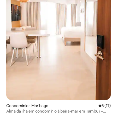
Condomínio ⋅ Maribago
5 de uma a
5 (17)
Alma da ilha em condomínio à beira-mar em Tambuli +
Netflix