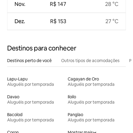
Nov.
R$ 147
28 °C
Dez.
R$ 153
27 °C
Destinos para conhecer
Destinos perto de você
Outros tipos de acomodações
Pr
Lapu-Lapu
Cagayan de Oro
Aluguéis por temporada
Aluguéis por temporada
Davao
Iloilo
Aluguéis por temporada
Aluguéis por temporada
Bacolod
Panglao
Aluguéis por temporada
Aluguéis por temporada
Coron
Mostrar mais