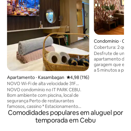
Condomínio ⋅ Ceb
Cobertura: 2 quart
garagem
Desfrute de uma 
apartamento de 2 
garagem que está 
a 5 minutos a pé do
acomodação no úl
Apartamento ⋅ Kasambagan
4,98 de uma avaliação média de 
4,98 (116)
belas vistas da c
NOVO Wi-Fi de alta velocidade 31F
acesso exclusivo 
AVIDA Riala IT Park Netflix
NOVO condomínio no IT PARK CEBU.
segurança e privacidade. A 
Bom ambiente com piscina, local de
tem uma piscina e
segurança Perto de restaurantes
você possa relaxar
famosos, cassino * Estacionamento
restaurante de se
Comodidades populares em aluguel por
gratuito dentro do condomínio (por
localizado no piso
favor, pergunte-nos disponibilidade) *
temporada em Cebu
Hotel oferece caf
Wi-Fi gratuito mais rápido (200MB/S),
jantar. Serviço de 
xampu e sabonete, lenços de papel *