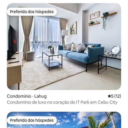
Preferido dos hóspedes
Preferido dos hóspedes
Condomínio ⋅ Lahug
5 de uma a
5 (12)
Condomínio de luxo no coração do IT Park em Cebu City
Preferido dos hóspedes
Preferido dos hóspedes