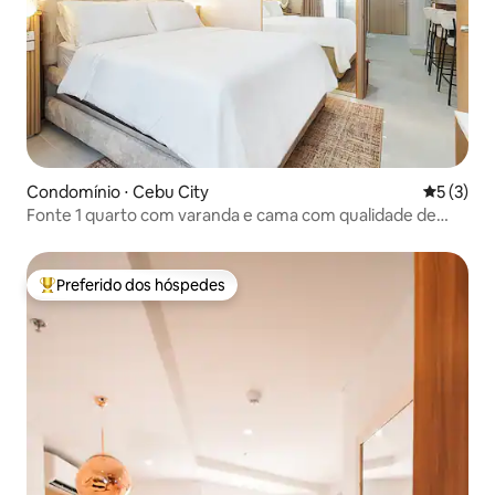
Condomínio ⋅ Cebu City
5 de uma 
5 (3)
Fonte 1 quarto com varanda e cama com qualidade de
hotel
Preferido dos hóspedes
Entre os melhores preferidos dos hóspedes