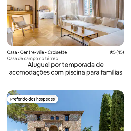
Casa ⋅ Centre-ville - Croisette
5 de uma a
5 (45)
Casa de campo no térreo
Aluguel por temporada de
acomodações com piscina para famílias
Preferido dos hóspedes
Preferido dos hóspedes