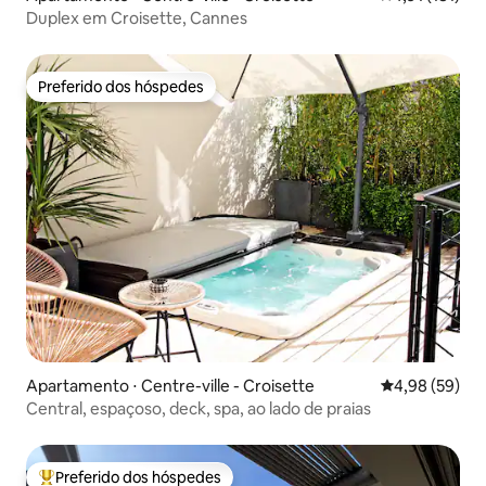
Duplex em Croisette, Cannes
Preferido dos hóspedes
Preferido dos hóspedes
Apartamento ⋅ Centre-ville - Croisette
4,98 de uma a
4,98 (59)
Central, espaçoso, deck, spa, ao lado de praias
Preferido dos hóspedes