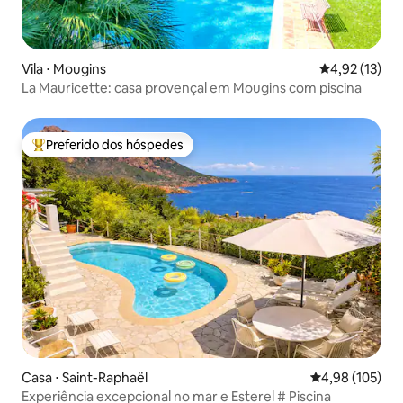
Vila ⋅ Mougins
4,92 de uma a
4,92 (13)
La Mauricette: casa provençal em Mougins com piscina
Preferido dos hóspedes
Entre os melhores preferidos dos hóspedes
Casa ⋅ Saint-Raphaël
4,98 de uma av
4,98 (105)
Experiência excepcional no mar e Esterel # Piscina