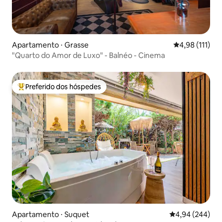
Apartamento ⋅ Grasse
4,98 de uma av
4,98 (111)
"Quarto do Amor de Luxo" - Balnéo - Cinema
Preferido dos hóspedes
Entre os melhores preferidos dos hóspedes
Apartamento ⋅ Suquet
4,94 de uma ava
4,94 (244)