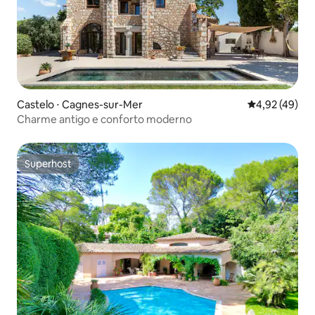
Castelo ⋅ Cagnes-sur-Mer
4,92 de uma a
4,92 (49)
Charme antigo e conforto moderno
Superhost
Superhost