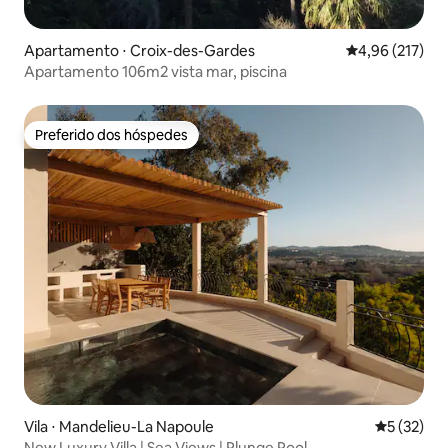
Apartamento ⋅ Croix-des-Gardes
4,96 de uma av
4,96 (217)
Apartamento 106m2 vista mar, piscina
Preferido dos hóspedes
Preferido dos hóspedes
Vila ⋅ Mandelieu-La Napoule
5 de uma a
5 (32)
New Luxury Villa | Sea Views | Plunge Pool