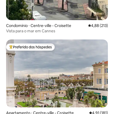
Condomínio ⋅ Centre-ville - Croisette
4,88 de uma av
4,88 (213)
Vista para o mar em Cannes
Preferido dos hóspedes
Entre os melhores preferidos dos hóspedes
Apartamento ⋅ Centre-ville - Croisette
4,91 de uma av
4,91 (181)