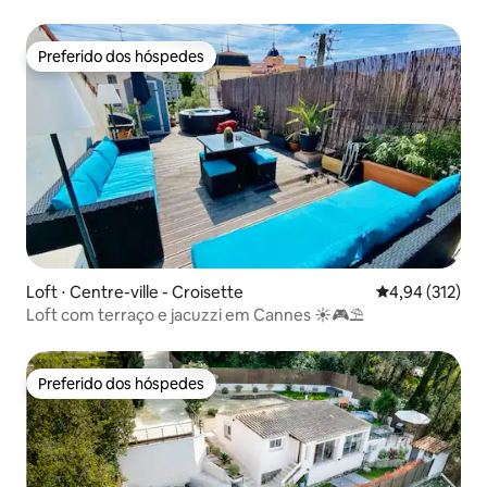
infinita
Preferido dos hóspedes
Preferido dos hóspedes
Loft ⋅ Centre-ville - Croisette
4,94 de uma av
4,94 (312)
Loft com terraço e jacuzzi em Cannes ☀️🎮⛱
Preferido dos hóspedes
Preferido dos hóspedes