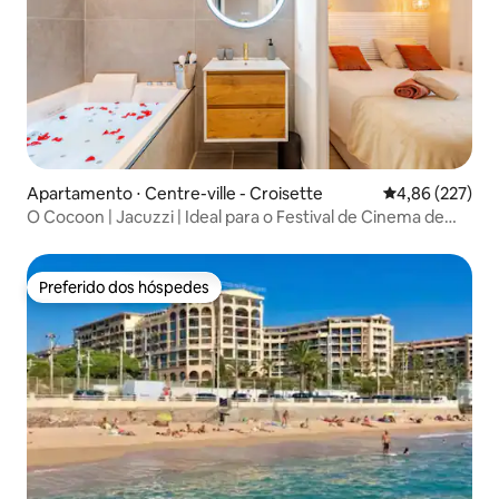
Apartamento ⋅ Centre-ville - Croisette
4,86 de uma av
4,86 (227)
O Cocoon | Jacuzzi | Ideal para o Festival de Cinema de
Cannes
Preferido dos hóspedes
Preferido dos hóspedes