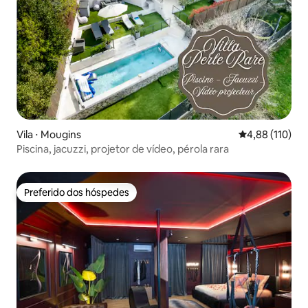
Vila ⋅ Mougins
4,88 de uma av
4,88 (110)
Piscina, jacuzzi, projetor de vídeo, pérola rara
Preferido dos hóspedes
Preferido dos hóspedes