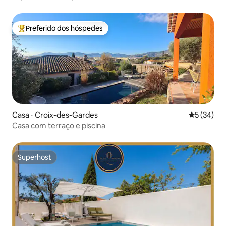
Preferido dos hóspedes
Entre os melhores preferidos dos hóspedes
Casa ⋅ Croix-des-Gardes
5 de uma a
5 (34)
Casa com terraço e piscina
Superhost
Superhost