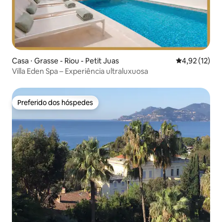
Casa ⋅ Grasse - Riou - Petit Juas
4,92 de uma a
4,92 (12)
Villa Eden Spa – Experiência ultraluxuosa
Preferido dos hóspedes
Preferido dos hóspedes