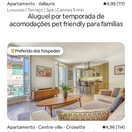
Apartamento ⋅ Vallauris
4,96 de uma av
4,96 (111)
Luxuoso | Terraço | Spa | Cannes 5 min
Aluguel por temporada de
acomodações pet friendly para famílias
Preferido dos hóspedes
Entre os melhores preferidos dos hóspedes
Apartamento ⋅ Centre-ville - Croisette
4,96 de uma av
4,96 (114)