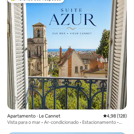
Entre os melhores preferidos dos hóspedes
Apartamento ⋅ Le Cannet
4,98 de uma av
4,98 (128)
Vista para o mar • Ar-condicionado • Estacionamento •
Praias de Cannes a 10 min