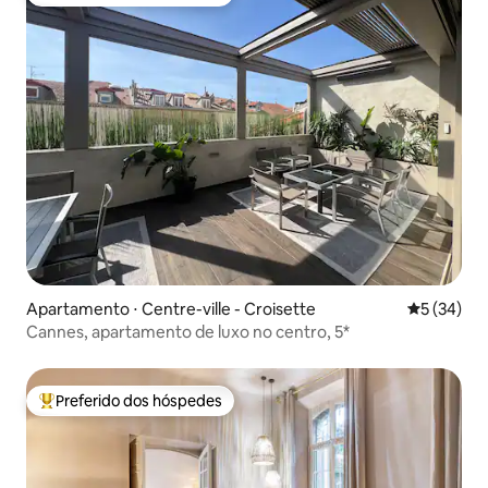
Entre os melhores preferidos dos hóspedes
Apartamento ⋅ Centre-ville - Croisette
5 de uma a
5 (34)
Cannes, apartamento de luxo no centro, 5*
Preferido dos hóspedes
Entre os melhores preferidos dos hóspedes