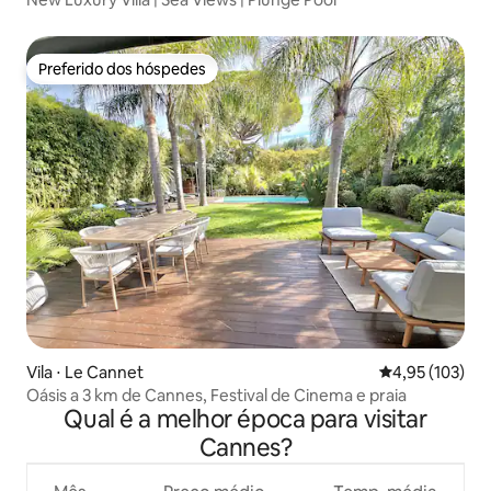
Preferido dos hóspedes
Preferido dos hóspedes
Vila ⋅ Le Cannet
4,95 de uma av
4,95 (103)
Oásis a 3 km de Cannes, Festival de Cinema e praia
Qual é a melhor época para visitar
Cannes?