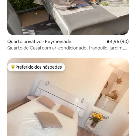
Quarto privativo ⋅ Peymeinade
4,96 de uma av
4,96 (90)
Quarto de Casal com ar-condicionado, tranquilo, jardim,
piscina
Preferido dos hóspedes
Entre os melhores preferidos dos hóspedes