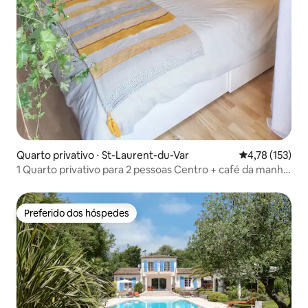
Quarto privativo ⋅ St-Laurent-du-Var
4,78 de uma av
4,78 (153)
1 Quarto privativo para 2 pessoas Centro + café da manhã
1
Preferido dos hóspedes
Preferido dos hóspedes