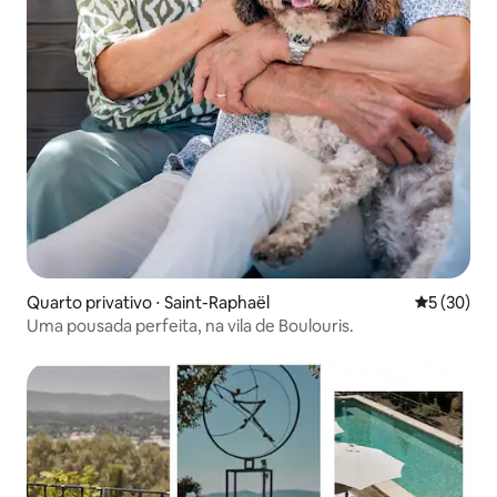
Quarto privativo ⋅ Saint-Raphaël
5 de uma a
5 (30)
Uma pousada perfeita, na vila de Boulouris.