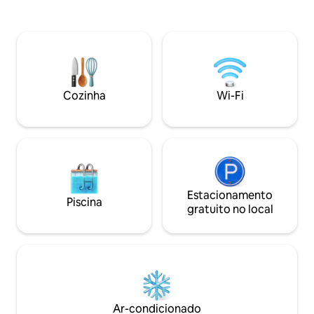
residência servida
baía. Vaga de estacionamento gratuitas
Totalmente equipa
Banheiro pequeno e confortável,
condicionado. os h
chuveiro e vaso sanitário tradicional
são para fins info
teletrabalho, feria
semana, posso vê-
tarde. Não hesite
Cozinha
Wi-Fi
Estacionamento
Piscina
gratuito no local
Ar-condicionado