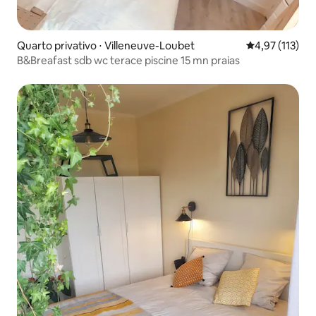
Quarto privativo ⋅ Villeneuve-Loubet
4,97 de uma av
4,97 (113)
B&Breafast sdb wc terace piscine 15 mn praias