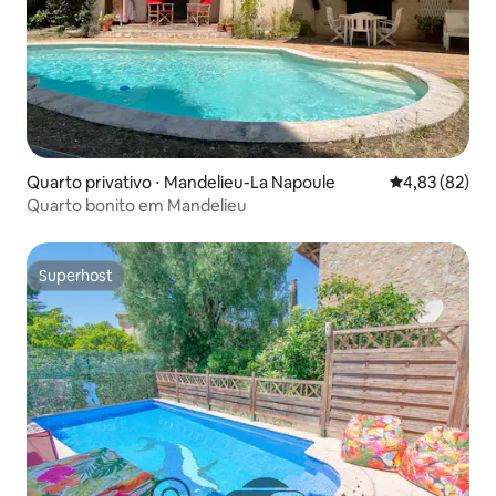
Quarto privativo ⋅ Mandelieu-La Napoule
4,83 de uma a
4,83 (82)
Quarto bonito em Mandelieu
Superhost
Superhost