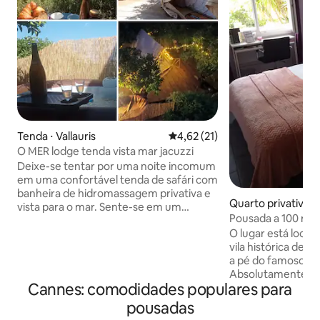
Tenda ⋅ Vallauris
4,62 de uma avaliação média de
4,62 (21)
O MER lodge tenda vista mar jacuzzi
Deixe-se tentar por uma noite incomum
em uma confortável tenda de safári com
banheira de hidromassagem privativa e
Quarto privativo ⋅
vista para o mar. Sente-se em um
-Gardes
Pousada a 100 metr
espaço privado com terraço e banheira
O lugar está localizado a mar. Perto da
de hidromassagem aquecida. Café da
vila histórica de L
manhã incluído. No coração do nosso
a pé do famoso Palais des Festivals.
negócio de BIGARADIERS, não
Absolutamente tra
negligenciado apesar da proximidade
Cannes: comodidades populares para
o jardim. Você est
com a nossa casa, você tem total
privacidade, o qua
independência, entrada e espaço
pousadas
de ônibus Beausite
privado. Vista inesquecível para o mar da