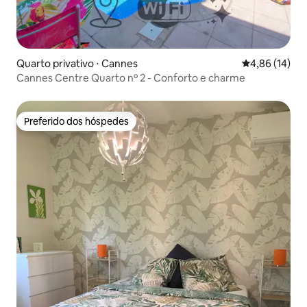
Quarto privativo ⋅ Cannes
4,86 de uma a
4,86 (14)
Cannes Centre Quarto nº 2 - Conforto e charme
Preferido dos hóspedes
Preferido dos hóspedes