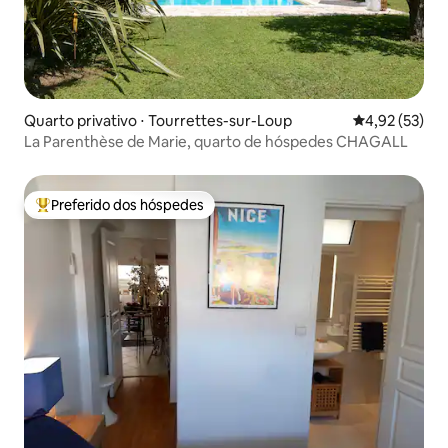
Quarto privativo ⋅ Tourrettes-sur-Loup
4,92 de uma a
4,92 (53)
La Parenthèse de Marie, quarto de hóspedes CHAGALL
Preferido dos hóspedes
Entre os melhores preferidos dos hóspedes