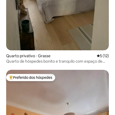
Quarto privativo ⋅ Grasse
5 de uma a
5 (12)
Quarto de hóspedes bonito e tranquilo com espaço de
escritório
Preferido dos hóspedes
Entre os melhores preferidos dos hóspedes