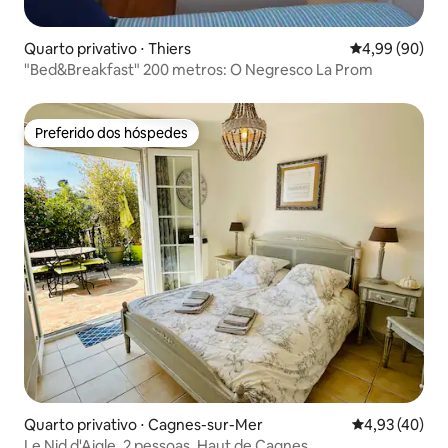
Quarto privativo ⋅ Thiers
4,99 de uma av
4,99 (90)
"Bed&Breakfast" 200 metros: O Negresco La Prom
Preferido dos hóspedes
Preferido dos hóspedes
Quarto privativo ⋅ Cagnes-sur-Mer
4,93 de uma a
4,93 (40)
Le Nid d'Aigle, 2 pessoas, Haut de Cagnes