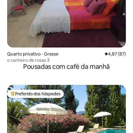
Quarto privativo ⋅ Grasse
4,87 de uma a
4,87 (87)
o canteiro de rosas 3
Pousadas com café da manhã
Preferido dos hóspedes
Entre os melhores preferidos dos hóspedes