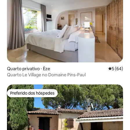
Quarto privativo ⋅ Èze
5 de uma a
5 (64)
Quarto Le Village no Domaine Pins-Paul
Preferido dos hóspedes
Preferido dos hóspedes