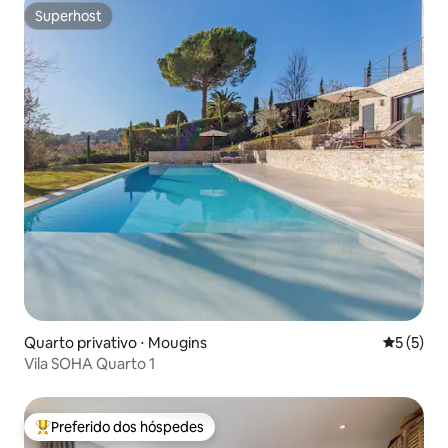
Superhost
Superhost
Quarto privativo ⋅ Mougins
5 de uma 
5 (5)
Vila SOHA Quarto 1
Preferido dos hóspedes
Entre os melhores preferidos dos hóspedes