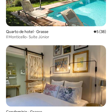
Quarto de hotel ⋅ Grasse
5 de uma a
5 (38)
Il Monticello- Suíte Júnior
Condomínio ⋅ Grasse