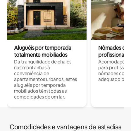
Aluguéis por temporada
Nômades digit
totalmente mobiliados
profissionais 
Da tranquilidade de chalés
Acomodações c
nas montanhas à
para profission
conveniência de
nômades com W
apartamentos urbanos, estes
adequado para 
aluguéis por temporada
mobiliados têm todas as
comodidades de um lar.
Comodidades e vantagens de estadias