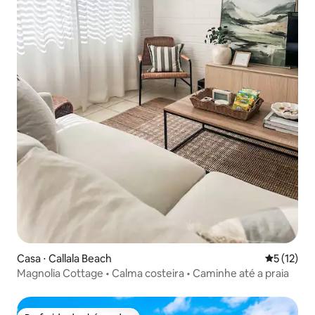
Casa ⋅ Callala Beach
5 de uma a
5 (12)
Magnolia Cottage • Calma costeira • Caminhe até a praia