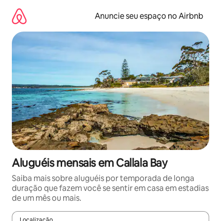
Pular
para
Anuncie seu espaço no Airbnb
o
conteúdo
Aluguéis mensais em Callala Bay
Saiba mais sobre aluguéis por temporada de longa
duração que fazem você se sentir em casa em estadias
de um mês ou mais.
Localização