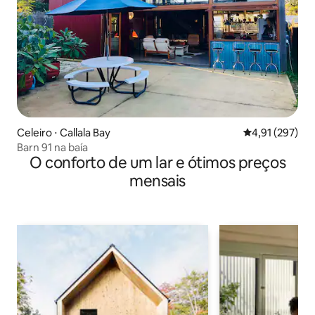
Celeiro ⋅ Callala Bay
4,91 de uma av
4,91 (297)
Barn 91 na baía
O conforto de um lar e ótimos preços
mensais