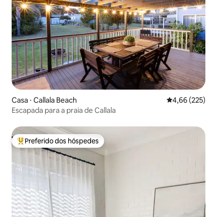
Casa ⋅ Callala Beach
4,66 de uma av
4,66 (225)
Escapada para a praia de Callala
Preferido dos hóspedes
Entre os melhores preferidos dos hóspedes