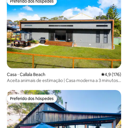
Preferido dos hóspedes
Preferido dos hóspedes
Casa ⋅ Callala Beach
4,9 de uma av
4,9 (176)
Aceita animais de estimação | Casa moderna a 3 minutos
da praia
Preferido dos hóspedes
Preferido dos hóspedes