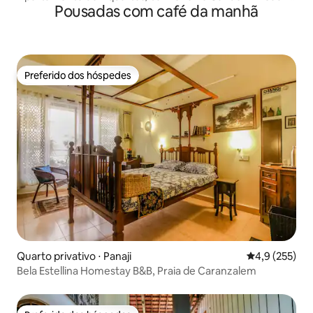
Pousadas com café da manhã
Resort/vista para o jardim
Preferido dos hóspedes
Preferido dos hóspedes
Quarto privativo ⋅ Panaji
4,9 de uma av
4,9 (255)
Bela Estellina Homestay B&B, Praia de Caranzalem