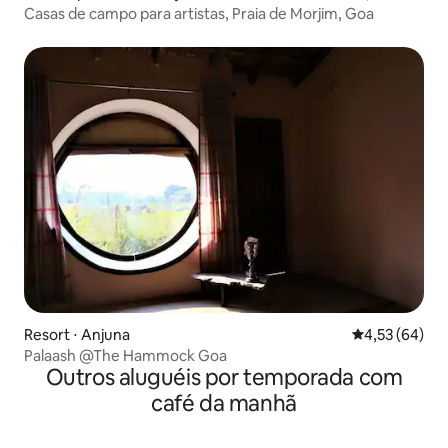
Casas de campo para artistas, Praia de Morjim, Goa
Resort ⋅ Anjuna
4,53 de uma a
4,53 (64)
Palaash @The Hammock Goa
Outros aluguéis por temporada com
café da manhã