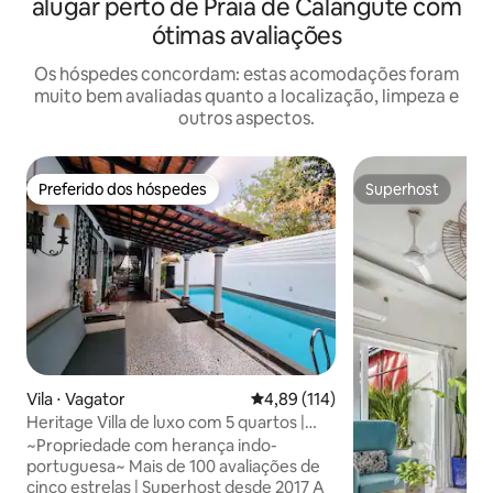
alugar perto de Praia de Calangute com
ótimas avaliações
Os hóspedes concordam: estas acomodações foram
muito bem avaliadas quanto a localização, limpeza e
outros aspectos.
Preferido dos hóspedes
Superhost
Preferido dos hóspedes
Superhost
Vila ⋅ Vagator
4,89 de uma avaliação média de 
4,89 (114)
Heritage Villa de luxo com 5 quartos |
Piscina privativa | Assagao
~Propriedade com herança indo-
portuguesa~ Mais de 100 avaliações de
cinco estrelas | Superhost desde 2017 A