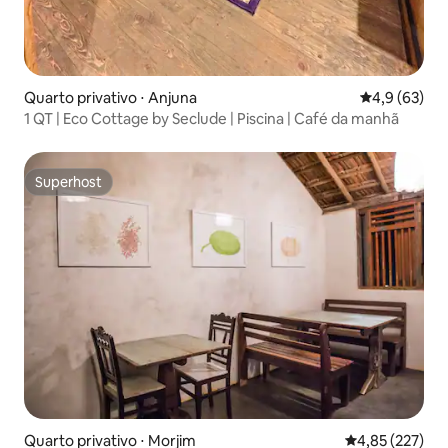
Quarto privativo ⋅ Anjuna
4,9 de uma a
4,9 (63)
1 QT | Eco Cottage by Seclude | Piscina | Café da manhã
Superhost
Superhost
Quarto privativo ⋅ Morjim
4,85 de uma av
4,85 (227)