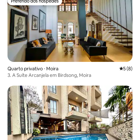
Preferido dos hóspedes
Preferido dos hóspedes
Quarto privativo ⋅ Moira
5 de uma 
5 (8)
3. A Suíte Arcanjela em Birdsong, Moira