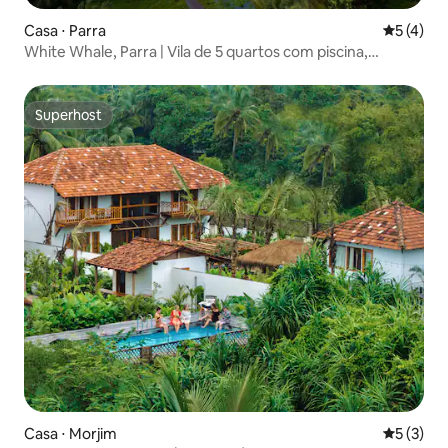
Casa ⋅ Parra
5 de uma 
5 (4)
White Whale, Parra | Vila de 5 quartos com piscina,
academia e gazebo
Superhost
Superhost
Casa ⋅ Morjim
5 de uma 
5 (3)