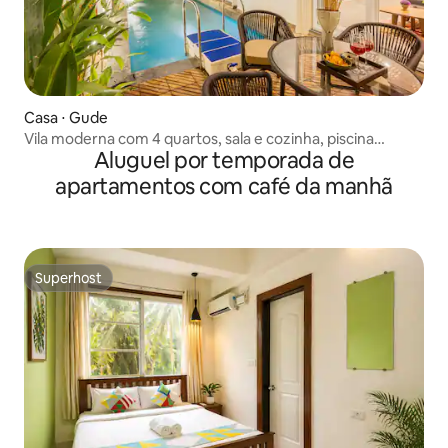
Casa ⋅ Gude
Vila moderna com 4 quartos, sala e cozinha, piscina
Aluguel por temporada de
privativa e mordomo | Siolim
apartamentos com café da manhã
Superhost
Superhost