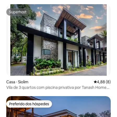
Superhost
Superhost
Casa ⋅ Siolim
4,88 de uma 
4,88 (8)
Vila de 3 quartos com piscina privativa por Tanash Homes
perto de Thalassa
Preferido dos hóspedes
Preferido dos hóspedes