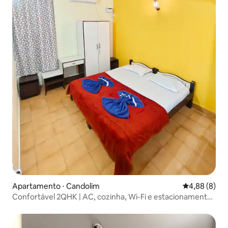
Apartamento ⋅ Candolim
4,88 de uma 
4,88 (8)
Confortável 2QHK | AC, cozinha, Wi-Fi e estacionamento
gratuito