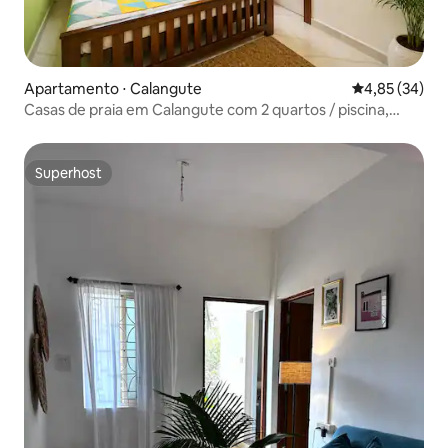
Apartamento ⋅ Calangute
4,85 de uma a
4,85 (34)
Casas de praia em Calangute com 2 quartos / piscina,
cozinha, estacionamento
Superhost
Superhost