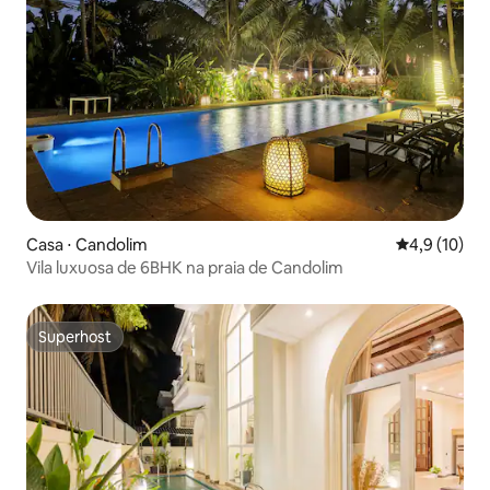
Casa ⋅ Candolim
4,9 de uma a
4,9 (10)
Vila luxuosa de 6BHK na praia de Candolim
Superhost
Superhost