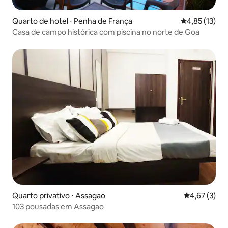
Quarto de hotel ⋅ Penha de França
4,85 de uma a
4,85 (13)
Casa de campo histórica com piscina no norte de Goa
Quarto privativo ⋅ Assagao
4,67 de uma 
4,67 (3)
103 pousadas em Assagao