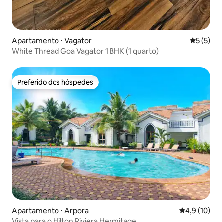
Apartamento ⋅ Vagator
5 de uma 
5 (5)
White Thread Goa Vagator 1 BHK (1 quarto)
Preferido dos hóspedes
Preferido dos hóspedes
Apartamento ⋅ Arpora
4,9 de uma a
4,9 (10)
Vista para o Hilton Riviera Hermitage