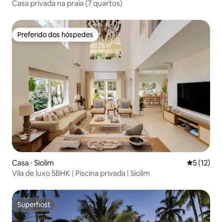
Casa privada na praia (7 quartos)
Preferido dos hóspedes
Preferido dos hóspedes
Casa ⋅ Siolim
5 de uma a
5 (12)
Vila de luxo 5BHK | Piscina privada | Siolim
Superhost
Superhost