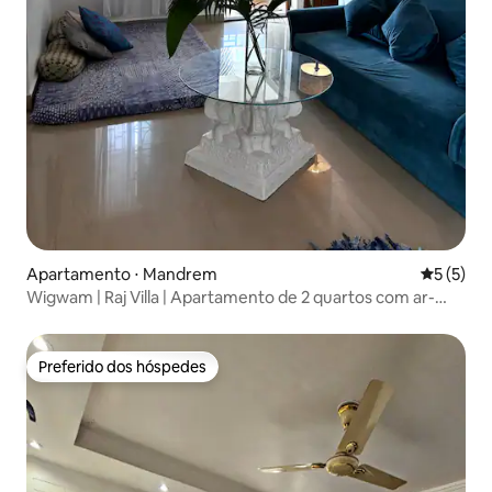
Apartamento ⋅ Mandrem
5 de uma 
5 (5)
Wigwam | Raj Villa | Apartamento de 2 quartos com ar-
condicionado
Preferido dos hóspedes
Preferido dos hóspedes