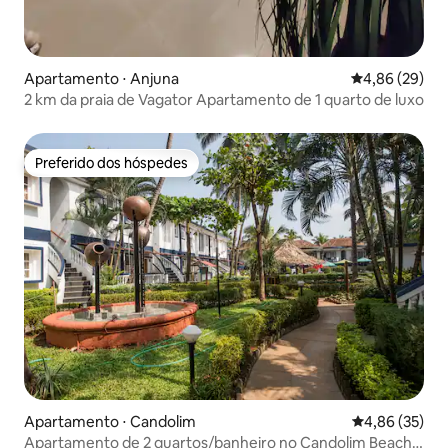
Apartamento ⋅ Anjuna
4,86 de uma a
4,86 (29)
2 km da praia de Vagator Apartamento de 1 quarto de luxo
Preferido dos hóspedes
Preferido dos hóspedes
Apartamento ⋅ Candolim
4,86 de uma a
4,86 (35)
Apartamento de 2 quartos/banheiro no Candolim Beach