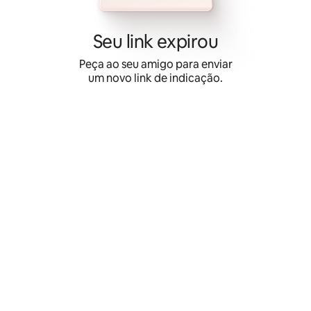
Pular
para
o
Seu link expirou
conteúdo
Peça ao seu amigo para enviar
um novo link de indicação.