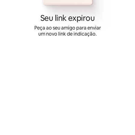
Pular
para
o
Seu link expirou
conteúdo
Peça ao seu amigo para enviar
um novo link de indicação.