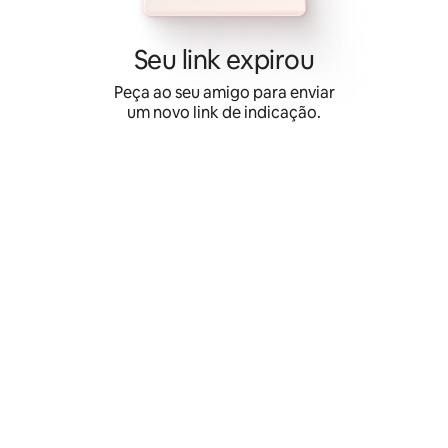
Pular
para
o
Seu link expirou
conteúdo
Peça ao seu amigo para enviar
um novo link de indicação.