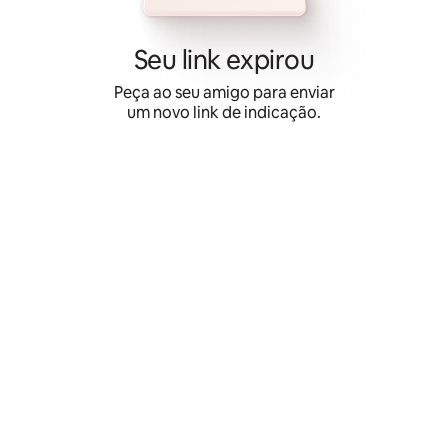
Pular
para
o
Seu link expirou
conteúdo
Peça ao seu amigo para enviar
um novo link de indicação.