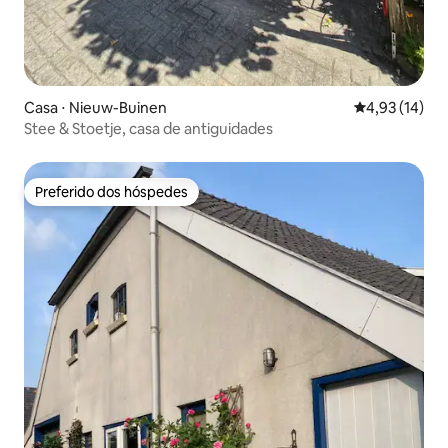
Casa ⋅ Nieuw-Buinen
4,93 de uma a
4,93 (14)
Stee & Stoetje, casa de antiguidades
Preferido dos hóspedes
Preferido dos hóspedes