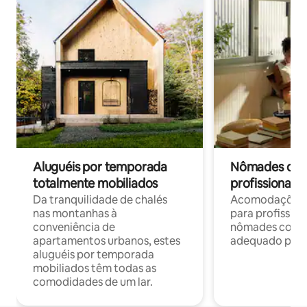
Aluguéis por temporada
Nômades digit
totalmente mobiliados
profissionais 
Da tranquilidade de chalés
Acomodações c
nas montanhas à
para profission
conveniência de
nômades com W
apartamentos urbanos, estes
adequado para 
aluguéis por temporada
mobiliados têm todas as
comodidades de um lar.