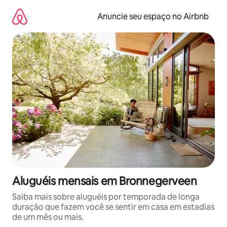
Pular
para
Anuncie seu espaço no Airbnb
o
conteúdo
Aluguéis mensais em Bronnegerveen
Saiba mais sobre aluguéis por temporada de longa
duração que fazem você se sentir em casa em estadias
de um mês ou mais.