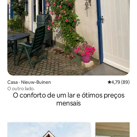
Casa ⋅ Nieuw-Buinen
4,79 de uma a
4,79 (89)
O outro lado.
O conforto de um lar e ótimos preços
mensais