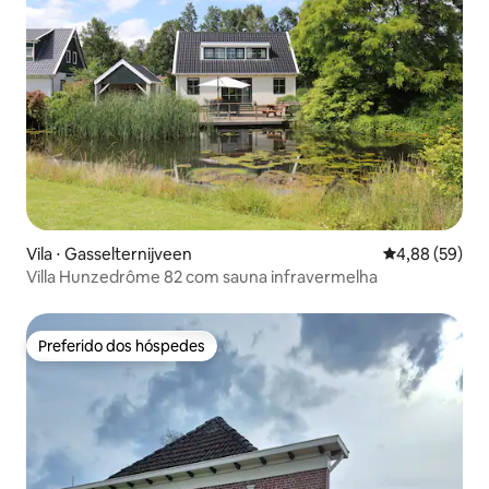
Vila ⋅ Gasselternijveen
4,88 de uma a
4,88 (59)
Villa Hunzedrôme 82 com sauna infravermelha
Preferido dos hóspedes
Preferido dos hóspedes