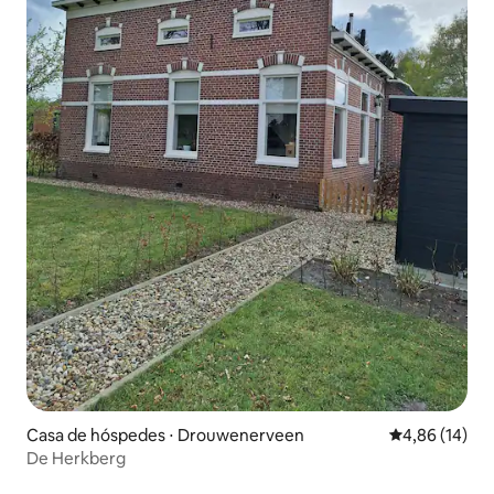
Casa de hóspedes ⋅ Drouwenerveen
4,86 de uma a
4,86 (14)
De Herkberg