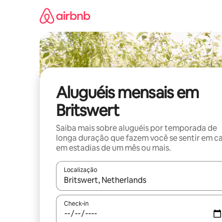
Pular
para
o
conteúdo
Aluguéis mensais em
Britswert
Saiba mais sobre aluguéis por temporada de
longa duração que fazem você se sentir em c
em estadias de um mês ou mais.
Localização
Quando os resultados estiverem disponíveis, expl
Check-in