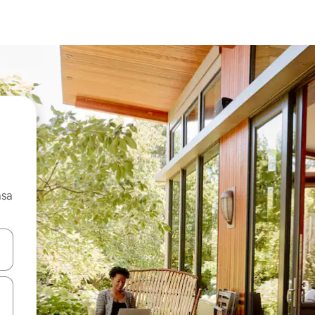
asa
ore-os usando as seta para cima e para baixo do teclado ou tocando e