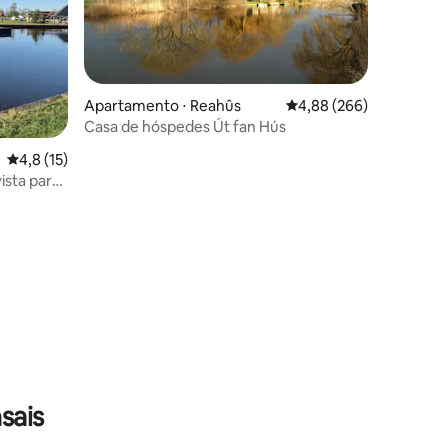
Apartamento ⋅ Reahûs
4,88 de uma avaliação m
4,88 (266)
Casa de hóspedes Út fan Hús
4,8 de uma avaliação média de 5, 15 avaliações
4,8 (15)
ista para
ções
sais