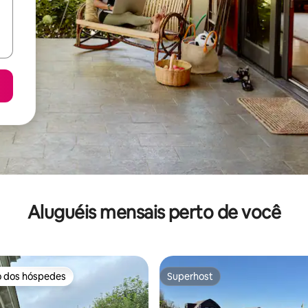
Aluguéis mensais perto de você
o dos hóspedes
Superhost
o dos hóspedes
Superhost