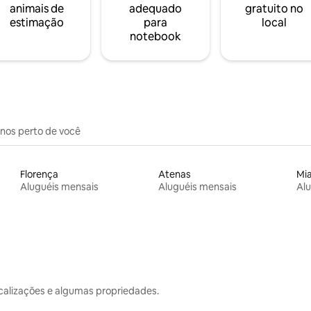
animais de
adequado
gratuito no
estimação
para
local
notebook
inos perto de você
Florença
Atenas
Mi
Aluguéis mensais
Aluguéis mensais
Alu
calizações e algumas propriedades.