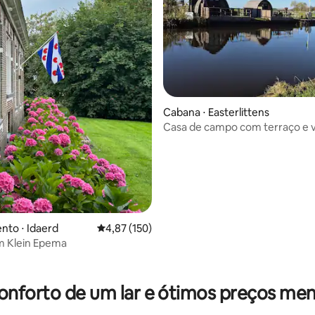
Cabana ⋅ Easterlittens
Casa de campo com terraço e v
a água
to ⋅ Idaerd
4,87 de uma avaliação média de 5, 150 avalia
4,87 (150)
m Klein Epema
média de 5, 24 avaliações
onforto de um lar e ótimos preços men