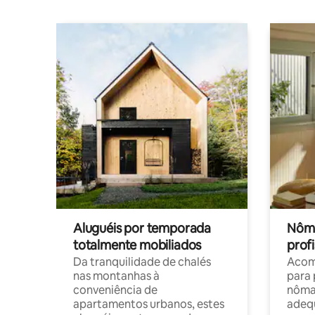
Aluguéis por temporada
Nôma
totalmente mobiliados
profi
Da tranquilidade de chalés
Acom
nas montanhas à
para 
conveniência de
nôma
apartamentos urbanos, estes
adequ