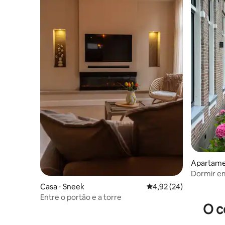
Apartamen
Dormir e
Casa ⋅ Sneek
4,92 de uma avaliação 
4,92 (24)
Entre o portão e a torre
O c