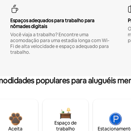
Espaços adequados para trabalho para
P
nômades digitais
O
Você viaja a trabalho? Encontre uma
m
acomodação para uma estadia longa com Wi-
p
Fi de alta velocidade e espaço adequado para
trabalho.
odidades populares para aluguéis men
Espaço de
Aceita
trabalho
Estacionament