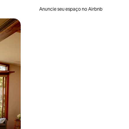
Anuncie seu espaço no Airbnb
 deslizando o dedo na tela.