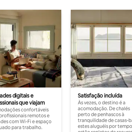
des digitais e
Satisfação incluída
ssionais que viajam
Às vezes, o destino é a
acomodação. De chalés
odações confortáveis
perto de penhascos à
profissionais remotos e
tranquilidade de casas-b
des com Wi-Fi e espaço
estes aluguéis por temp
ado para trabalho.