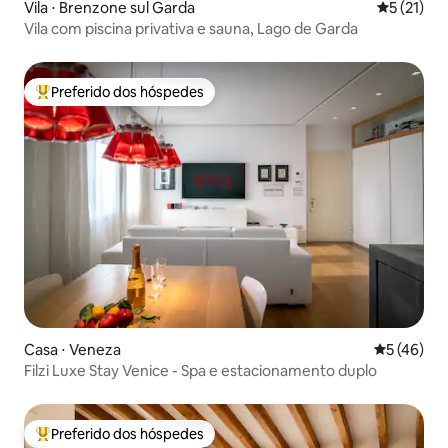
Vila ⋅ Brenzone sul Garda
5 de uma a
5 (21)
Vila com piscina privativa e sauna, Lago de Garda
Preferido dos hóspedes
Entre os melhores preferidos dos hóspedes
Casa ⋅ Veneza
5 de uma a
5 (46)
Filzi Luxe Stay Venice - Spa e estacionamento duplo
Preferido dos hóspedes
Entre os melhores preferidos dos hóspedes