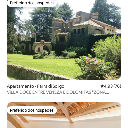
Preferido dos hóspedes
Preferido dos hóspedes
Apartamento ⋅ Farra di Soligo
4,93 de uma a
4,93 (76)
VILLA DOCE ENTRE VENEZA E DOLOMITAS "ZONA
PROSECCO"
Preferido dos hóspedes
Preferido dos hóspedes