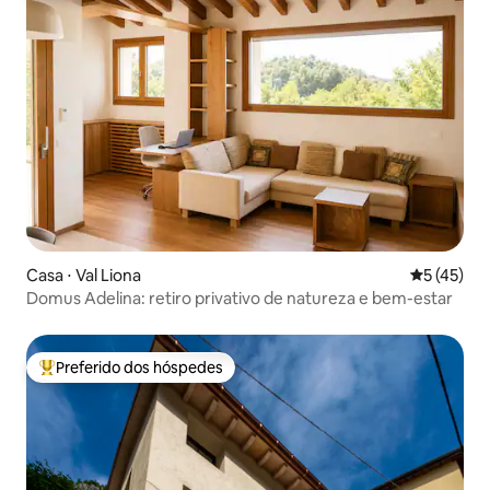
Casa ⋅ Val Liona
5 de uma a
5 (45)
Domus Adelina: retiro privativo de natureza e bem-estar
Preferido dos hóspedes
Entre os melhores preferidos dos hóspedes