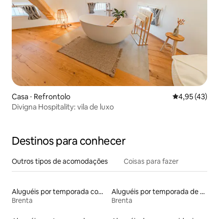
Casa ⋅ Refrontolo
4,95 de uma a
4,95 (43)
Divigna Hospitality: vila de luxo
Destinos para conhecer
Outros tipos de acomodações
Coisas para fazer
Aluguéis por temporada com cama de altura acessível
Aluguéis por temporada de acomodações de luxo
Brenta
Brenta