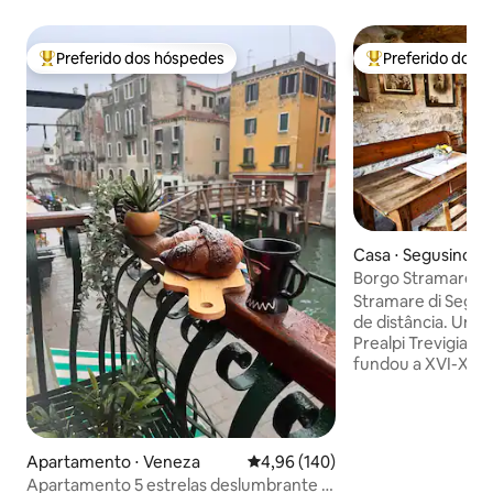
Preferido dos hóspedes
Preferido dos 
Entre os melhores preferidos dos hóspedes
Entre os melhore
Casa ⋅ Segusino
Borgo Stramare e
Segusino
Stramare di Segusi
de distância. Uma 
Prealpi Trevigiane
fundou a XVI-XVII
Ístria atraída por
centro de muitas p
minutos das colin
Valdobbiadene/Pr
Apartamento ⋅ Veneza
4,96 de uma avaliação média de 
4,96 (140)
patrimônio da UNE
Apartamento 5 estrelas deslumbrante e
Asolo/Maser/Possa