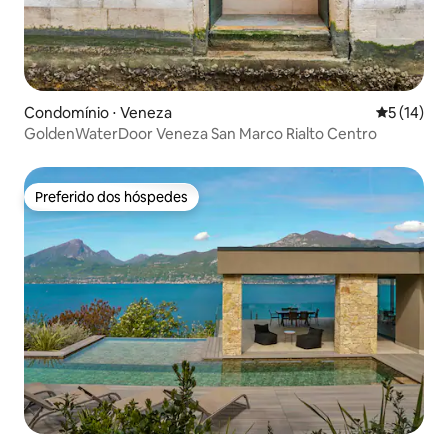
Condomínio ⋅ Veneza
5 de uma a
5 (14)
GoldenWaterDoor Veneza San Marco Rialto Centro
Preferido dos hóspedes
Preferido dos hóspedes