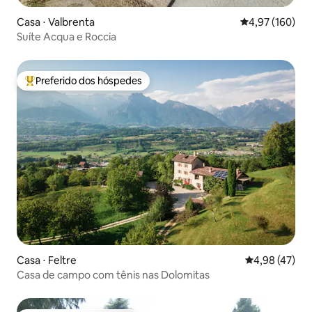
Casa ⋅ Valbrenta
4,97 de uma av
4,97 (160)
Suíte Acqua e Roccia
Preferido dos hóspedes
Entre os melhores preferidos dos hóspedes
Casa ⋅ Feltre
4,98 de uma a
4,98 (47)
Casa de campo com tênis nas Dolomitas