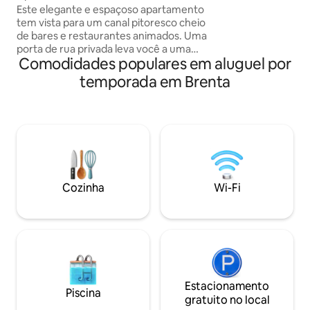
superestiloso à beira do canal!
Este elegante e espaçoso apartamento
uma hora de Venez
tem vista para um canal pitoresco cheio
Durante anos fui o
de bares e restaurantes animados. Uma
somos 6, romanti
porta de rua privada leva você a uma
vegetação, relaxa
Comodidades populares em aluguel por
área de serviço no piso térreo (lavadora
se entre a naturez
e secadora) e, em seguida, no andar de
o vinho, e excursõ
temporada em Brenta
cima, você entra em um espaço
deslumbrante projetado por arquitetos,
composto por uma cozinha totalmente
equipada + área de jantar, um elegante
salão, 2 quartos grandes com camas
super-king e 2 banheiros, um com uma
luxuosa banheira independente.
Também temos um sofá-cama de casal
Cozinha
Wi-Fi
confortável na sala de estar que pode
acomodar duas pessoas.
Estacionamento
Piscina
gratuito no local