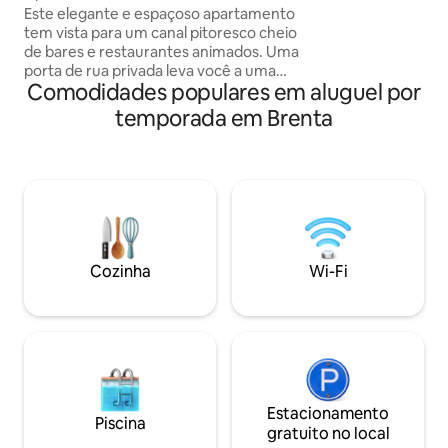
superestiloso à beira do canal!
Este elegante e espaçoso apartamento
livre e churrasco.
tem vista para um canal pitoresco cheio
piscina com jacuzz
de bares e restaurantes animados. Uma
hidromassagem e 
porta de rua privada leva você a uma
durante todo o ano
Comodidades populares em aluguel por
área de serviço no piso térreo (lavadora
estadia (máximo d
e secadora) e, em seguida, no andar de
temporada em Brenta
cima, você entra em um espaço
deslumbrante projetado por arquitetos,
composto por uma cozinha totalmente
equipada + área de jantar, um elegante
salão, 2 quartos grandes com camas
super-king e 2 banheiros, um com uma
luxuosa banheira independente.
Também temos um sofá-cama de casal
Cozinha
Wi-Fi
confortável na sala de estar que pode
acomodar duas pessoas.
Estacionamento
Piscina
gratuito no local