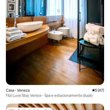
Casa ⋅ Veneza
5 de uma a
5 (47)
Filzi Luxe Stay Venice - Spa e estacionamento duplo