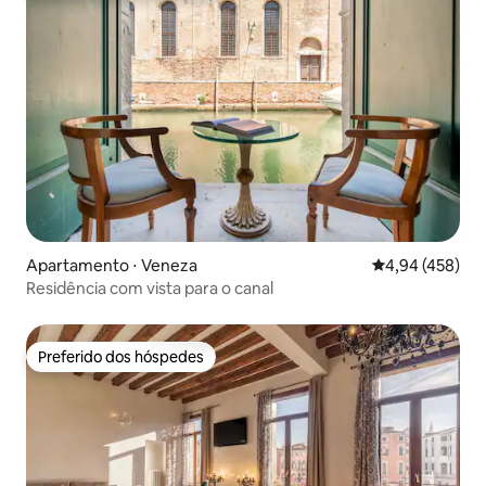
Apartamento ⋅ Veneza
4,94 de uma av
4,94 (458)
Residência com vista para o canal
Preferido dos hóspedes
Preferido dos hóspedes