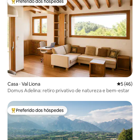
Preferido dos hóspedes
Entre os melhores preferidos dos hóspedes
Casa ⋅ Val Liona
5 de uma a
5 (46)
Domus Adelina: retiro privativo de natureza e bem-estar
Preferido dos hóspedes
Entre os melhores preferidos dos hóspedes