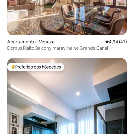
Apartamento ⋅ Veneza
4,94 de uma a
4,94 (47)
Domus Rialto Balcony maravilha no Grande Canal
Preferido dos hóspedes
Entre os melhores preferidos dos hóspedes