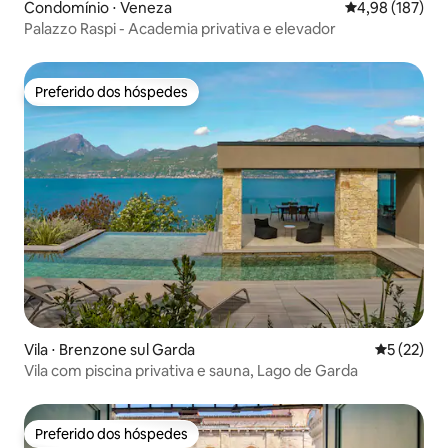
Condomínio ⋅ Veneza
4,98 de uma av
4,98 (187)
Palazzo Raspi - Academia privativa e elevador
Preferido dos hóspedes
Preferido dos hóspedes
Vila ⋅ Brenzone sul Garda
5 de uma a
5 (22)
Vila com piscina privativa e sauna, Lago de Garda
Preferido dos hóspedes
Preferido dos hóspedes