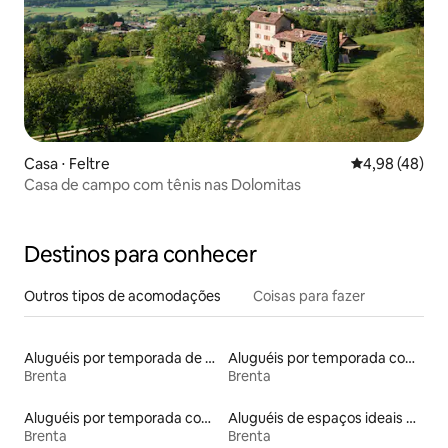
Casa ⋅ Feltre
4,98 de uma a
4,98 (48)
Casa de campo com tênis nas Dolomitas
Destinos para conhecer
Outros tipos de acomodações
Coisas para fazer
Aluguéis por temporada de acomodações de luxo
Aluguéis por temporada com cama de altura acessível
Brenta
Brenta
Aluguéis por temporada com café da manhã
Aluguéis de espaços ideais para famílias
Brenta
Brenta