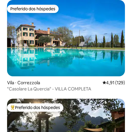
Preferido dos hóspedes
Preferido dos hóspedes
Vila ⋅ Correzzola
4,91 de uma av
4,91 (129)
"Casolare La Quercia" - VILLA COMPLETA
Preferido dos hóspedes
Entre os melhores preferidos dos hóspedes