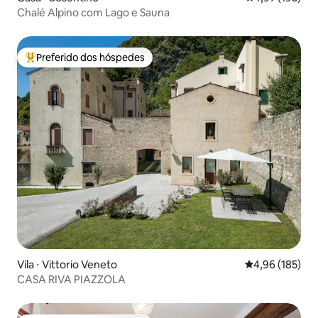
Chalé Alpino com Lago e Sauna
Preferido dos hóspedes
Entre os melhores preferidos dos hóspedes
Vila ⋅ Vittorio Veneto
4,96 de uma av
4,96 (185)
CASA RIVA PIAZZOLA