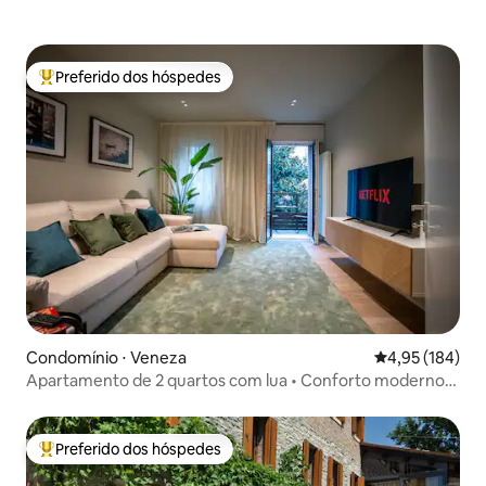
Preferido dos hóspedes
Entre os melhores preferidos dos hóspedes
Condomínio ⋅ Veneza
4,95 de uma av
4,95 (184)
Apartamento de 2 quartos com lua • Conforto moderno,
perto de Veneza
Preferido dos hóspedes
Entre os melhores preferidos dos hóspedes