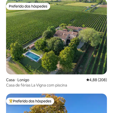
Preferido dos hóspedes
Preferido dos hóspedes
Casa ⋅ Lonigo
4,88 de uma ava
4,88 (208)
Casa de férias La Vigna com piscina
Preferido dos hóspedes
Entre os melhores preferidos dos hóspedes