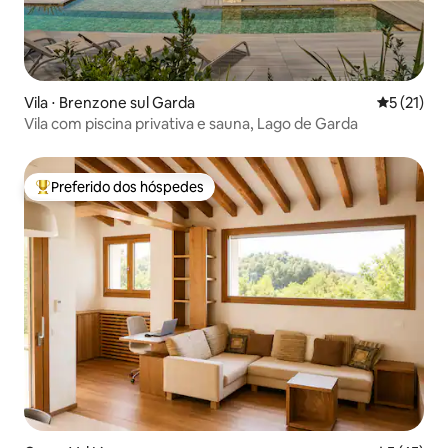
Vila ⋅ Brenzone sul Garda
5 de uma a
5 (21)
Vila com piscina privativa e sauna, Lago de Garda
Preferido dos hóspedes
Entre os melhores preferidos dos hóspedes