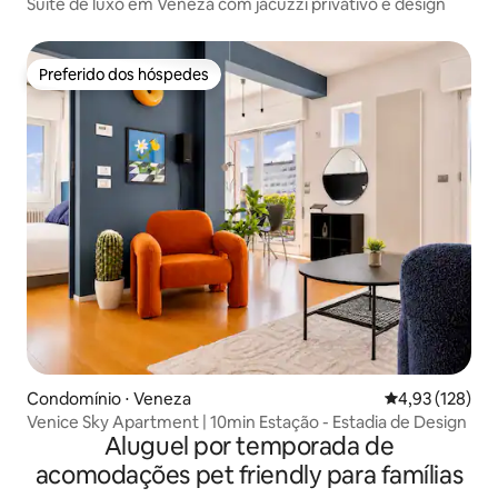
Suíte de luxo em Veneza com jacuzzi privativo e design
Preferido dos hóspedes
Preferido dos hóspedes
Condomínio ⋅ Veneza
4,93 de uma av
4,93 (128)
Venice Sky Apartment | 10min Estação - Estadia de Design
Aluguel por temporada de
acomodações pet friendly para famílias