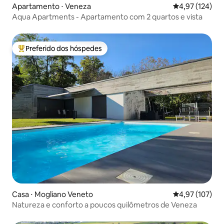
Apartamento ⋅ Veneza
4,97 de uma av
4,97 (124)
Aqua Apartments - Apartamento com 2 quartos e vista
Preferido dos hóspedes
Entre os melhores preferidos dos hóspedes
Casa ⋅ Mogliano Veneto
4,97 de uma av
4,97 (107)
Natureza e conforto a poucos quilômetros de Veneza