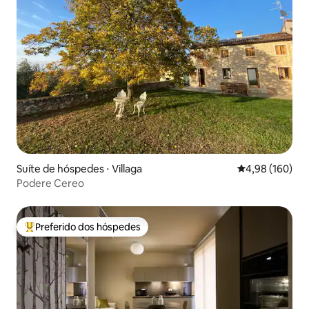
Suíte de hóspedes ⋅ Villaga
4,98 de uma av
4,98 (160)
Podere Cereo
Preferido dos hóspedes
Entre os melhores preferidos dos hóspedes