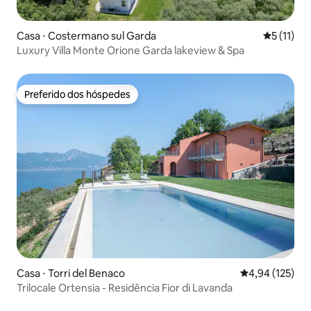
Casa ⋅ Costermano sul Garda
5 de uma a
5 (11)
Luxury Villa Monte Orione Garda lakeview & Spa
Preferido dos hóspedes
Preferido dos hóspedes
Casa ⋅ Torri del Benaco
4,94 de uma av
4,94 (125)
Trilocale Ortensia - Residência Fior di Lavanda