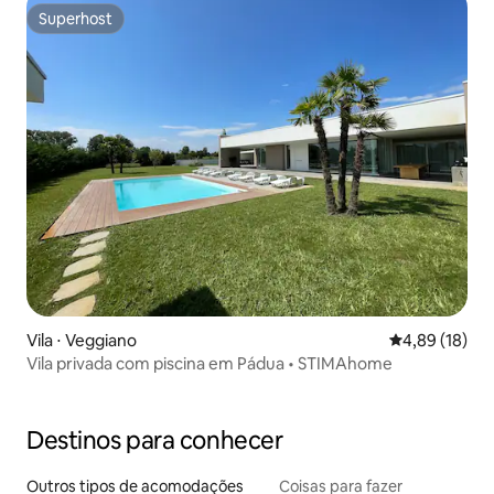
Superhost
Superhost
Vila ⋅ Veggiano
4,89 de uma a
4,89 (18)
Vila privada com piscina em Pádua • STIMAhome
Destinos para conhecer
Outros tipos de acomodações
Coisas para fazer