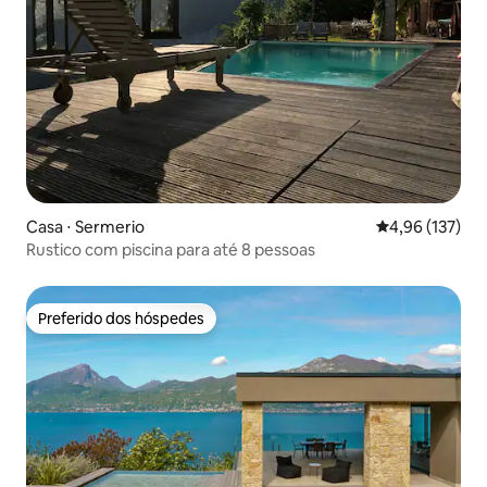
Casa ⋅ Sermerio
4,96 de uma av
4,96 (137)
Rustico com piscina para até 8 pessoas
Preferido dos hóspedes
Preferido dos hóspedes