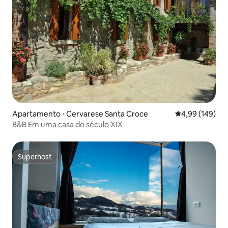
Apartamento ⋅ Cervarese Santa Croce
4,99 de uma av
4,99 (149)
B&B Em uma casa do século XIX
Superhost
Superhost