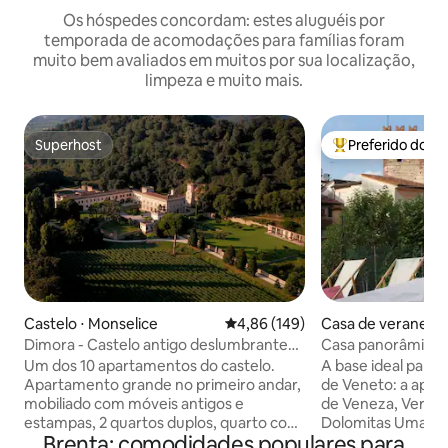
Os hóspedes concordam: estes aluguéis por
temporada de acomodações para famílias foram
muito bem avaliados em muitos por sua localização,
limpeza e muito mais.
Superhost
Preferido dos 
Superhost
Entre os melhore
Castelo ⋅ Monselice
4,86 de uma avaliação média de 
4,86 (149)
Casa de veraneio ⋅
a
Dimora - Castelo antigo deslumbrante
Casa panorâmica n
com piscina aquecida
Marostica
Um dos 10 apartamentos do castelo.
A base ideal para 
Apartamento grande no primeiro andar,
de Veneto: a apen
mobiliado com móveis antigos e
de Veneza, Verona
estampas, 2 quartos duplos, quarto com
Dolomitas Uma casa de férias grande e
Brenta: comodidades populares para
2 camas de solteiro, grande sala de estar
elegante para reca