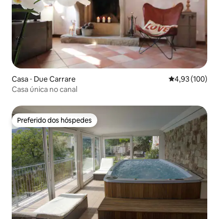
Casa ⋅ Due Carrare
4,93 de uma av
4,93 (100)
Casa única no canal
Preferido dos hóspedes
Preferido dos hóspedes