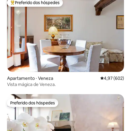
Preferido dos hóspedes
Entre os melhores preferidos dos hóspedes
Apartamento ⋅ Veneza
4,97 de uma ava
4,97 (602)
Vista mágica de Veneza.
Preferido dos hóspedes
Preferido dos hóspedes