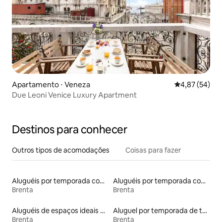
Apartamento ⋅ Veneza
4,87 de uma a
4,87 (54)
Due Leoni Venice Luxury Apartment
Destinos para conhecer
Outros tipos de acomodações
Coisas para fazer
Aluguéis por temporada com cama de altura acessível
Aluguéis por temporada com café da manhã
Brenta
Brenta
Aluguéis de espaços ideais para famílias
Aluguel por temporada de tendas
Brenta
Brenta