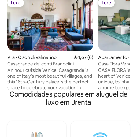
Luxe
Luxe
Luxe
Luxe
Vila ⋅ Cison di Valmarino
4,67 de uma avaliação média d
4,67 (6)
Apartamento ⋅ Ve
Casagrande dei conti Brandolini
Casa Flora Venezi
An hour outside Venice, Casagrande is
CASA FLORA is a l
one of Italy’s most beautiful villages, and
heart of Venice; a 
this 16th-Century palace is the perfect
unique, to inhabit,
space to celebrate your vacation in
a home to experience
Comodidades populares em aluguel de
authentic style. Your special occasion is
to feel Venetian f
in good hands with accommodations for
Flora is an Italian
luxo em Brenta
20 and a pair of kitchens that can easily
completely custo
handle a banquet for 50. When you’re
welcomes traveler
ready to relax, stroll through the lush
of a boutique hote
gardens or take a dip in the pool.
private home. Dail
Copyright © Luxury Retreats. All rights
as well as daily cl
reserved. BEDROOM & BATHROOM •
rate) Total costs d