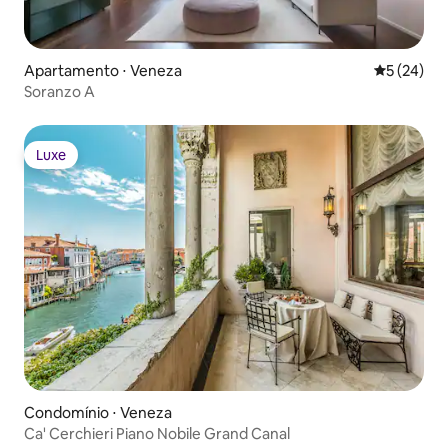
Apartamento ⋅ Veneza
5 de uma a
5 (24)
Soranzo A
Luxe
Luxe
Condomínio ⋅ Veneza
Ca' Cerchieri Piano Nobile Grand Canal