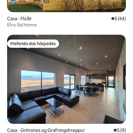
Casa ⋅ Flúðir
5 de uma a
5 (44)
Efra-Sel Home
Preferido dos hóspedes
Preferido dos hóspedes
Casa ⋅ Grímsnes og Grafningshreppur
5 de uma 
5 (9)