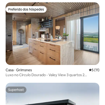
Preferido dos hóspedes
Preferido dos hóspedes
Casa ⋅ Grímsnes
5 de uma a
5 (11)
Luxo no Círculo Dourado - Valey View 3 quartos 2
banheiros
Superhost
Superhost