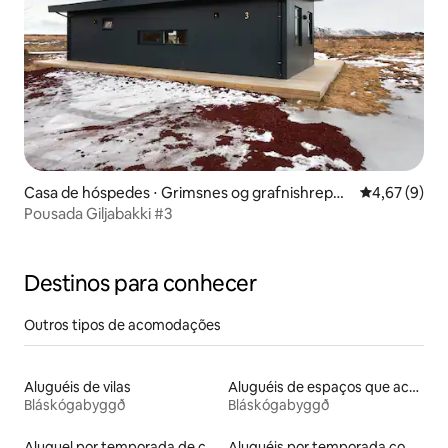
Casa de hóspedes ⋅ Grimsnes og grafnishreppu
4,67 de uma 
4,67 (9)
r
Pousada Giljabakki #3
Destinos para conhecer
Outros tipos de acomodações
Aluguéis de vilas
Aluguéis de espaços que aceitam animais de estimação
Bláskógabyggð
Bláskógabyggð
Aluguel por temporada de casas de hóspedes
Aluguéis por temporada com banheira de hidromassagem