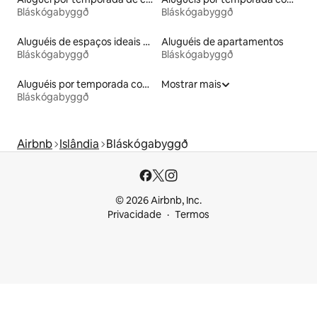
Bláskógabyggð
Bláskógabyggð
Aluguéis de espaços ideais para famílias
Aluguéis de apartamentos
Bláskógabyggð
Bláskógabyggð
Aluguéis por temporada com acesso ao lago
Mostrar mais
Bláskógabyggð
Airbnb
Islândia
Bláskógabyggð
© 2026 Airbnb, Inc.
Privacidade
Termos