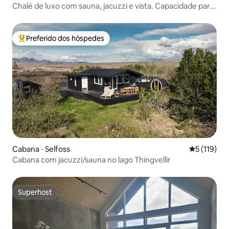
Chalé de luxo com sauna, jacuzzi e vista. Capacidade para
10 pessoas
Preferido dos hóspedes
Entre os melhores preferidos dos hóspedes
Cabana ⋅ Selfoss
5 de uma av
5 (119)
Cabana com jacuzzi/sauna no lago Thingvellir
Superhost
Superhost