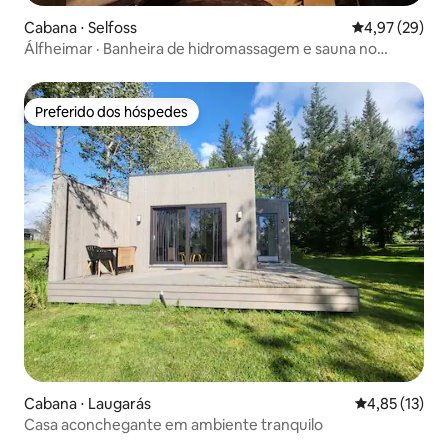
Cabana ⋅ Selfoss
4,97 de uma a
4,97 (29)
Álfheimar · Banheira de hidromassagem e sauna no
Golden Circle Lodge
Preferido dos hóspedes
Preferido dos hóspedes
Cabana ⋅ Laugarás
4,85 de uma a
4,85 (13)
Casa aconchegante em ambiente tranquilo