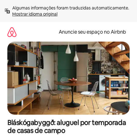
Pular
Algumas informações foram traduzidas automaticamente. 
para
Mostrar idioma original
o
conteúdo
Anuncie seu espaço no Airbnb
Bláskógabyggð: aluguel por temporada
de casas de campo