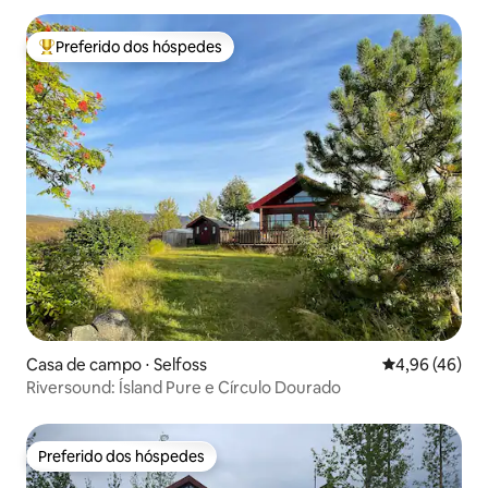
Preferido dos hóspedes
Entre os melhores preferidos dos hóspedes
Casa de campo ⋅ Selfoss
4,96 de uma a
4,96 (46)
Riversound: Ísland Pure e Círculo Dourado
Preferido dos hóspedes
Preferido dos hóspedes