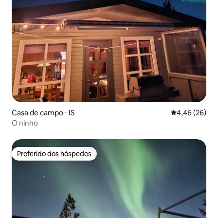
Casa de campo ⋅ IS
4,46 de uma a
4,46 (26)
O ninho
Preferido dos hóspedes
Preferido dos hóspedes