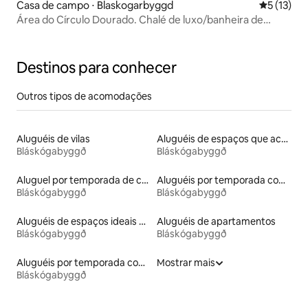
Casa de campo ⋅ Blaskogarbyggd
5 de uma a
5 (13)
Área do Círculo Dourado. Chalé de luxo/banheira de
hidromassagem/natureza
Destinos para conhecer
Outros tipos de acomodações
Aluguéis de vilas
Aluguéis de espaços que aceitam animais de estimação
Bláskógabyggð
Bláskógabyggð
Aluguel por temporada de casas de hóspedes
Aluguéis por temporada com banheira de hidromassagem
Bláskógabyggð
Bláskógabyggð
Aluguéis de espaços ideais para famílias
Aluguéis de apartamentos
Bláskógabyggð
Bláskógabyggð
Aluguéis por temporada com acesso ao lago
Mostrar mais
Bláskógabyggð