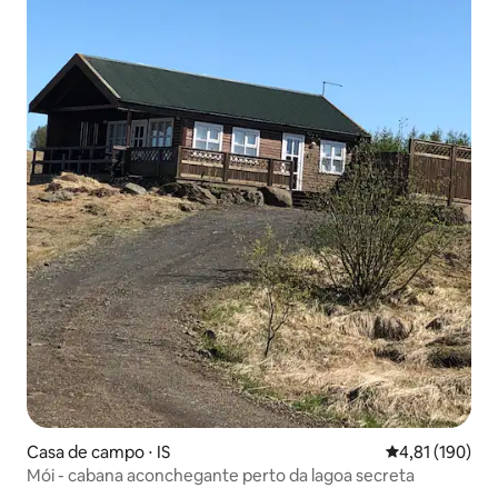
Casa de campo ⋅ IS
4,81 de uma av
4,81 (190)
Mói - cabana aconchegante perto da lagoa secreta