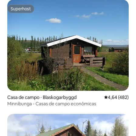
Superhost
Superhost
Casa de campo ⋅ Blaskogarbyggd
4,64 de uma av
4,64 (482)
Minnibunga - Casas de campo econômicas