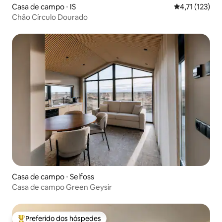
Casa de campo ⋅ IS
4,71 de uma av
4,71 (123)
Chão Círculo Dourado
Casa de campo ⋅ Selfoss
Casa de campo Green Geysir
Preferido dos hóspedes