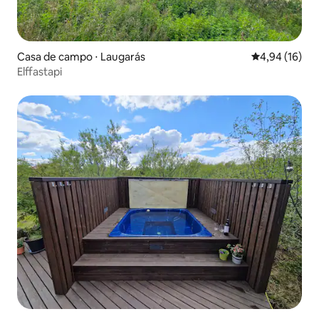
Casa de campo ⋅ Laugarás
4,94 de uma a
4,94 (16)
Elffastapi