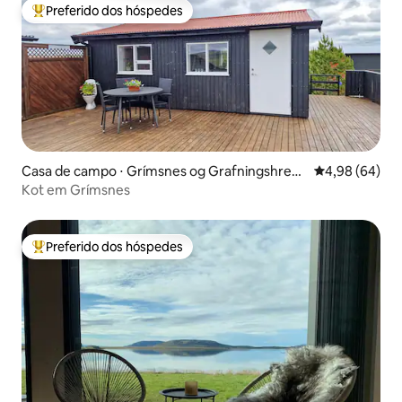
Preferido dos hóspedes
Entre os melhores preferidos dos hóspedes
Casa de campo ⋅ Grímsnes og Grafningshrep
4,98 de uma av
4,98 (64)
pur
Kot em Grímsnes
Preferido dos hóspedes
Entre os melhores preferidos dos hóspedes