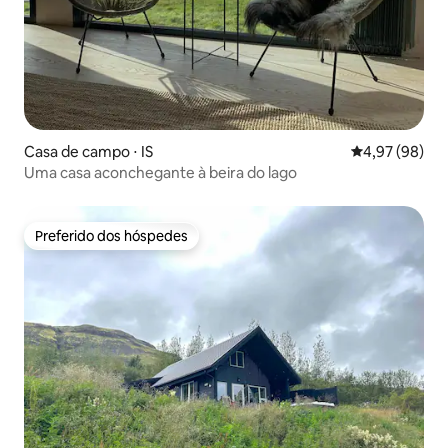
Casa de campo ⋅ IS
4,97 de uma a
4,97 (98)
Uma casa aconchegante à beira do lago
Preferido dos hóspedes
Preferido dos hóspedes