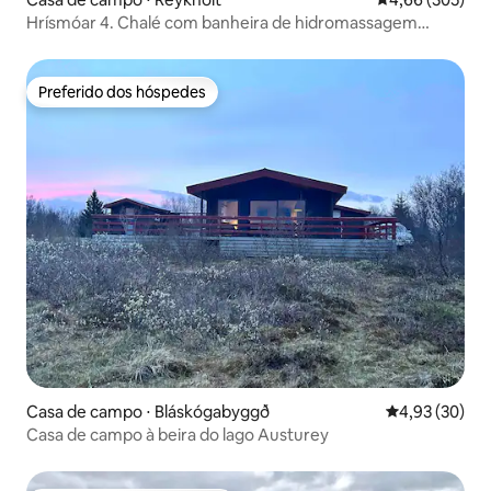
Hrísmóar 4. Chalé com banheira de hidromassagem
Borgarbyggð.
Preferido dos hóspedes
Preferido dos hóspedes
Casa de campo ⋅ Bláskógabyggð
4,93 de uma a
4,93 (30)
Casa de campo à beira do lago Austurey