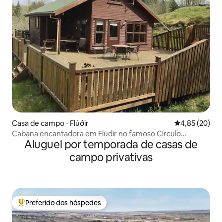
Casa de campo ⋅ Flúðir
4,85 de uma a
4,85 (20)
Cabana encantadora em Fludir no famoso Círculo
Aluguel por temporada de casas de
Dourado
campo privativas
Preferido dos hóspedes
Entre os melhores preferidos dos hóspedes