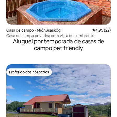
Casa de campo ⋅ Miðhúsaskógi
4,95 de uma a
4,95 (22)
Casa de campo privativa com vista deslumbrante
Aluguel por temporada de casas de
campo pet friendly
Preferido dos hóspedes
Preferido dos hóspedes