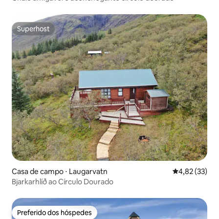
Superhost
Superhost
Casa de campo ⋅ Laugarvatn
4,82 de uma a
4,82 (33)
Bjarkarhlíð ao Círculo Dourado
Preferido dos hóspedes
Preferido dos hóspedes