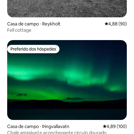
Casa de campo ⋅ Reykholt
4,88 de uma av
4,88 (90)
Fell cottage
Preferido dos hóspedes
Preferido dos hóspedes
Casa de campo ⋅ Þingvallavatn
4,89 de uma av
4,89 (100)
Chalé amigável e aconchegante círculo dourado