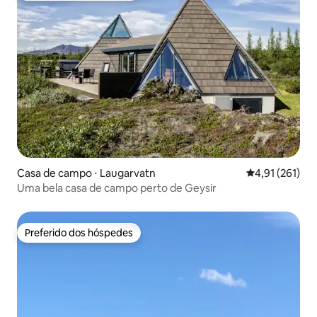
Casa de campo ⋅ Laugarvatn
4,91 de uma av
4,91 (261)
Uma bela casa de campo perto de Geysir
Preferido dos hóspedes
Preferido dos hóspedes