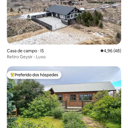
Casa de campo ⋅ IS
4,96 de uma a
4,96 (48)
Retiro Geysir - Luxo
Preferido dos hóspedes
Entre os melhores preferidos dos hóspedes