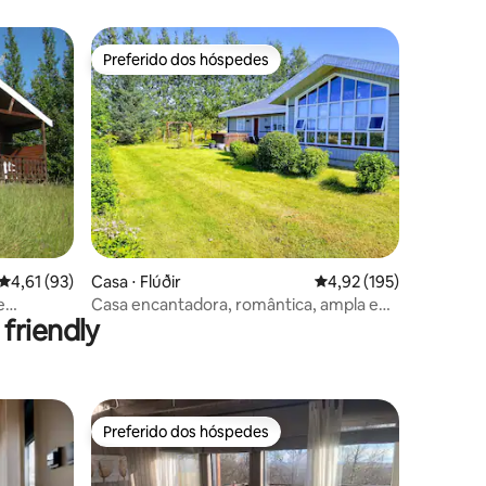
Preferido dos hóspedes
Preferido dos hóspedes
ções
4,61 de uma avaliação média de 5, 93 avaliações
4,61 (93)
Casa ⋅ Flúðir
4,92 de uma avaliação 
4,92 (195)
e
Casa encantadora, romântica, ampla e
friendly
bonita!
Preferido dos hóspedes
Preferido dos hóspedes