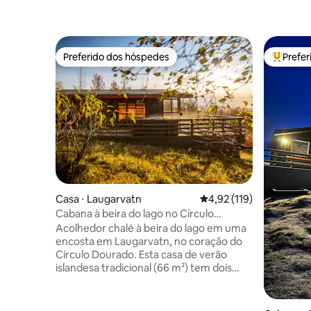
Preferido dos hóspedes
Prefe
Preferido dos hóspedes
Entre os
Casa ⋅ Laugarvatn
4,92 de uma avaliação m
4,92 (119)
Cabana à beira do lago no Círculo
Dourado com banheira de
Acolhedor chalé à beira do lago em uma
hidromassagem privativa
encosta em Laugarvatn, no coração do
Círculo Dourado. Esta casa de verão
islandesa tradicional (66 m²) tem dois
quartos pequenos, um banheiro e uma
área de estar bem iluminada com uma
cozinha totalmente equipada. Do lado de