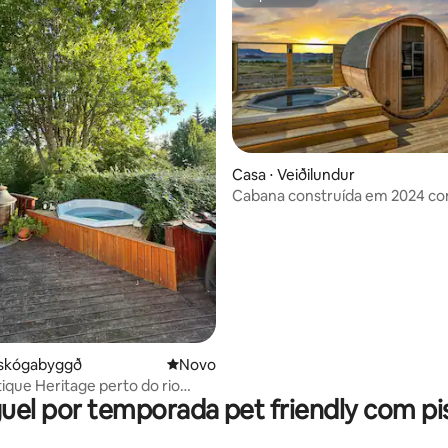
Superhost
Casa ⋅ Veiðilundur
Cabana construída em 2024 c
ar
banheira de hidromassagem pri
sauna
áskógabyggð
Novo lugar para ficar
Novo
ique Heritage perto do rio
uel por temporada pet friendly com pi