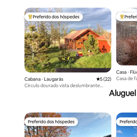
Preferido dos hóspedes
Prefe
Entre os melhores preferidos dos hóspedes
Entre os
Casa ⋅ Flú
Casa de f
Cabana ⋅ Laugarás
5 de uma avaliação 
5 (22)
no Círcul
Círculo dourado vista deslumbrante
Aluguel
laugaraslagoon .is 1 km
Preferido dos hóspedes
Preferid
Preferido dos hóspedes
Preferid