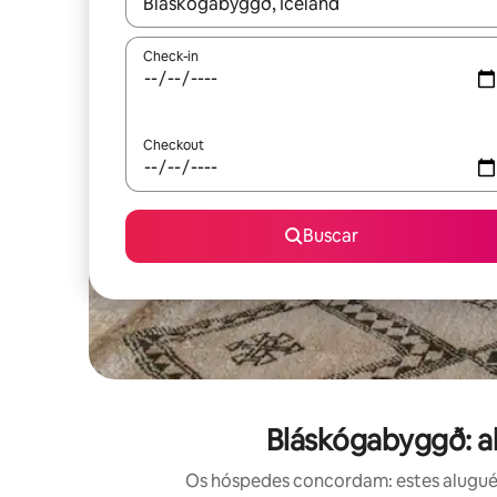
Quando os resultados estiverem disponíveis, expl
Check-in
Checkout
Buscar
Bláskógabyggð: al
Os hóspedes concordam: estes aluguéis