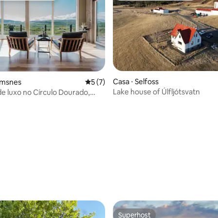
Casa ⋅ Selfoss
imsnes
5 de uma avaliação média de 5, 7 avalia
5 (7)
Lake house of Úlfljótsvatn
e luxo no Círculo Dourado,
de hidromassagem e vista para
boreal
Superhost