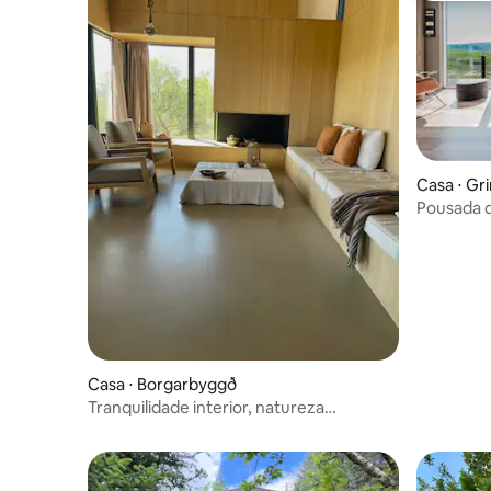
Casa ⋅ Gr
Pousada d
banheira 
a aurora 
Casa ⋅ Borgarbyggð
Tranquilidade interior, natureza
poderosa se desdobrando além