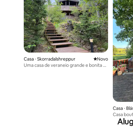
Casa ⋅ Skorradalshreppur
Novo lugar para fic
Novo
Uma casa de veraneio grande e bonita à
beira do lago Skorradalsvatn.
Casa ⋅ Bl
Casa bout
Alug
Brúará