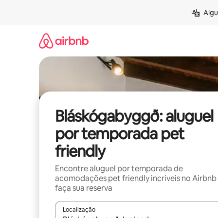
Pular
Algu
para
o
conteúdo
Bláskógabyggð: aluguel
por temporada pet
friendly
Encontre aluguel por temporada de
acomodações pet friendly incríveis no Airbnb
faça sua reserva
Localização