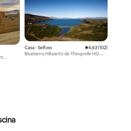
Casa ⋅ Selfoss
4,63 de uma avaliação 
4,63 (102)
Blueberry Hill perto de Thingvellir HG-
om
00014538
vativa e
scina