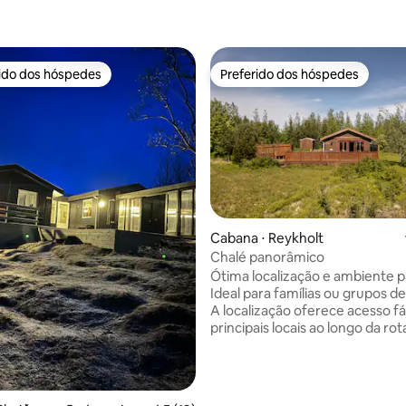
rido dos hóspedes
Preferido dos hóspedes
 melhores preferidos dos hóspedes
Preferido dos hóspedes
Cabana ⋅ Reykholt
Chalé panorâmico
édia de 5, 119 avaliações
Ótima localização e ambiente pa
Ideal para famílias ou grupos d
A localização oferece acesso fá
principais locais ao longo da rot
Círculo Dourado no sul da Islând
incluindo Geysir e Gullfoss, b
Laugarvatn-Fontana e Friðheima
10 minutos de carro da nova e i