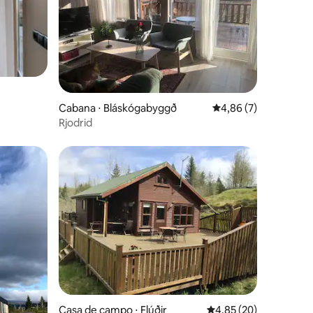
ções
Cabana ⋅ Bláskógabyggð
4,86 de uma avaliaçã
4,86 (7)
Rjodrid
ções
Casa de campo ⋅ Flúðir
4,85 de uma avaliação
4,85 (20)