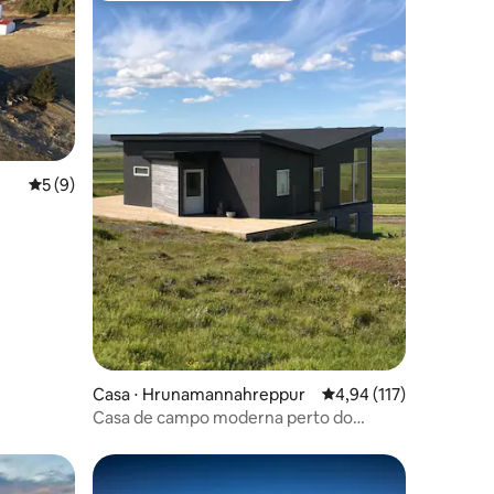
5 de uma avaliação média de 5, 9 avaliações
5 (9)
ções
Casa ⋅ Hrunamannahreppur
4,94 de uma avaliação 
4,94 (117)
Casa de campo moderna perto do
Círculo Dourado