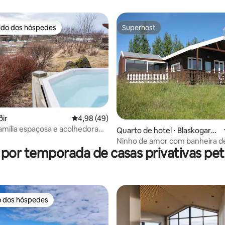
rido dos hóspedes
Superhost
 melhores preferidos dos hóspedes
Superhost
ðir
4,98 de uma avaliação média de 5, 49 avalia
4,98 (49)
amília espaçosa e acolhedora
média de 5, 22 avaliações
Quarto de hotel ⋅ Blaskogarby
o Dourado
ggd
Ninho de amor com banheira d
 por temporada de casas privativas pet 
hidromassagem em Úthlíð
o dos hóspedes
o dos hóspedes