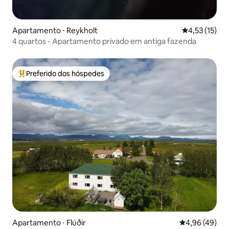
Apartamento ⋅ Reykholt
4,53 de uma a
4,53 (15)
4 quartos - Apartamento privado em antiga fazenda
Preferido dos hóspedes
Entre os melhores preferidos dos hóspedes
Apartamento ⋅ Flúðir
4,96 de uma a
4,96 (49)