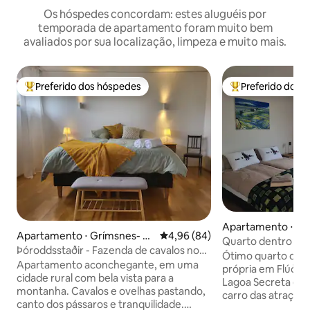
Os hóspedes concordam: estes aluguéis por
temporada de apartamento foram muito bem
avaliados por sua localização, limpeza e muito mais.
Preferido dos hóspedes
Preferido dos 
Entre os melhores preferidos dos hóspedes
Entre os melhore
Apartamento ⋅ Flú
Apartamento ⋅ Grímsnes- o
4,96 de uma avaliação média de
4,96 (84)
Quarto dentro do 
g Grafningshreppur
Þóroddsstaðir - Fazenda de cavalos no
Ótimo quarto de 
Círculo Dourado
Apartamento aconchegante, em uma
própria em Flúðir. Flúðir é a casa da
cidade rural com bela vista para a
Lagoa Secreta e fi
montanha. Cavalos e ovelhas pastando,
carro das atraçõe
canto dos pássaros e tranquilidade.
como Geysir e Gullfoss. O q