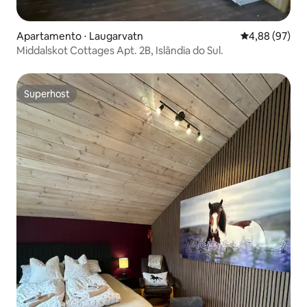
Apartamento ⋅ Laugarvatn
4,88 de uma a
4,88 (97)
Middalskot Cottages Apt. 2B, Islândia do Sul.
Superhost
Superhost