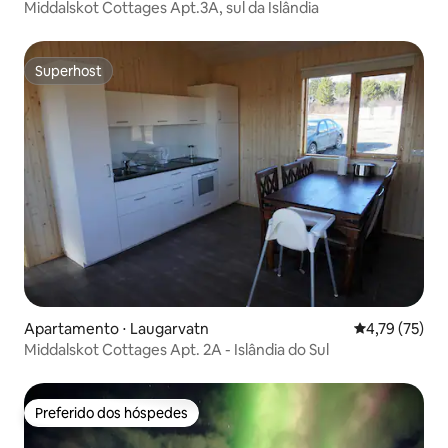
Middalskot Cottages Apt.3A, sul da Islândia
Superhost
Superhost
Apartamento ⋅ Laugarvatn
4,79 de uma a
4,79 (75)
Middalskot Cottages Apt. 2A - Islândia do Sul
Preferido dos hóspedes
Preferido dos hóspedes