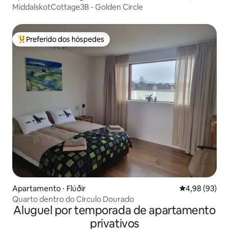
MiddalskotCottage3B - Golden Circle
Preferido dos hóspedes
Entre os melhores preferidos dos hóspedes
Apartamento ⋅ Flúðir
4,98 de uma a
4,98 (93)
Quarto dentro do Círculo Dourado
Aluguel por temporada de apartamento
privativos