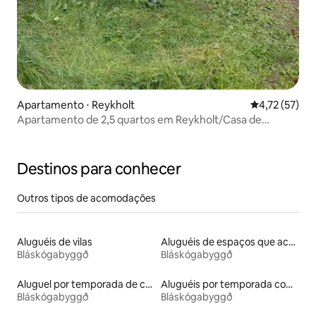
Apartamento ⋅ Reykholt
4,72 de uma a
4,72 (57)
Apartamento de 2,5 quartos em Reykholt/Casa de
fazenda antiga
Destinos para conhecer
Outros tipos de acomodações
Aluguéis de vilas
Aluguéis de espaços que aceitam animais de estimação
Bláskógabyggð
Bláskógabyggð
Aluguel por temporada de casas de hóspedes
Aluguéis por temporada com banheira de hidromassagem
Bláskógabyggð
Bláskógabyggð