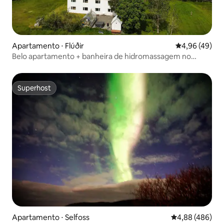
Apartamento ⋅ Flúðir
4,96 de uma a
4,96 (49)
Belo apartamento + banheira de hidromassagem no
Círculo Dourado
Superhost
Superhost
Apartamento ⋅ Selfoss
4,88 de uma ava
4,88 (486)