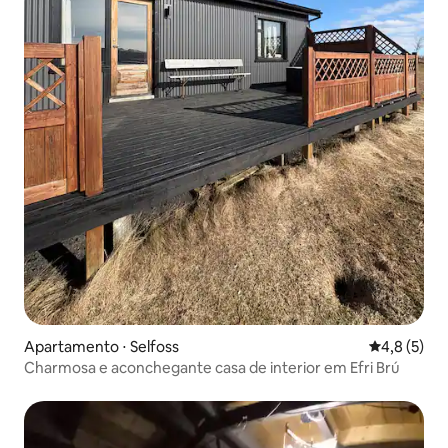
Apartamento ⋅ Selfoss
4,8 de uma 
4,8 (5)
Charmosa e aconchegante casa de interior em Efri Brú