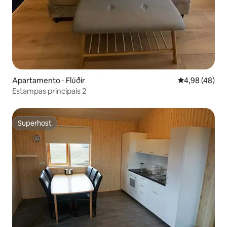
Apartamento ⋅ Flúðir
4,98 de uma a
4,98 (48)
Estampas principais 2
Superhost
Superhost