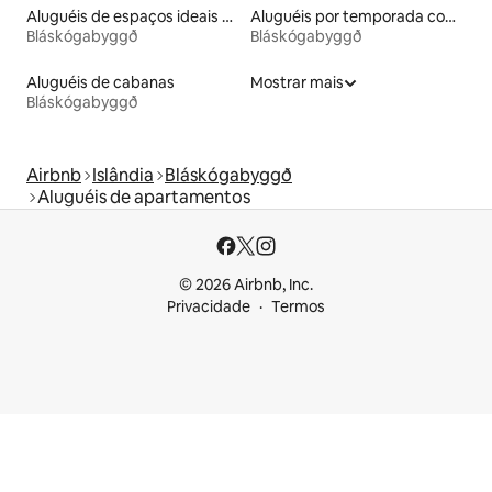
Aluguéis de espaços ideais para famílias
Aluguéis por temporada com acesso ao lago
Bláskógabyggð
Bláskógabyggð
Aluguéis de cabanas
Mostrar mais
Bláskógabyggð
Airbnb
Islândia
Bláskógabyggð
Aluguéis de apartamentos
© 2026 Airbnb, Inc.
Privacidade
Termos