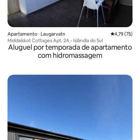
Apartamento ⋅ Laugarvatn
4,79 de uma a
4,79 (75)
Middalskot Cottages Apt. 2A - Islândia do Sul
Aluguel por temporada de apartamento
com hidromassagem