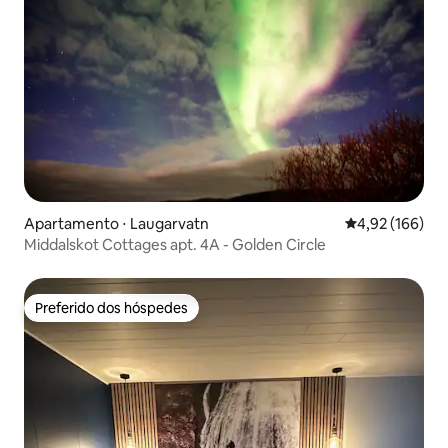
Apartamento ⋅ Laugarvatn
4,92 de uma av
4,92 (166)
Middalskot Cottages apt. 4A - Golden Circle
Preferido dos hóspedes
Preferido dos hóspedes