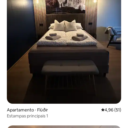
Apartamento ⋅ Flúðir
4,96 de uma a
4,96 (51)
Estampas principais 1