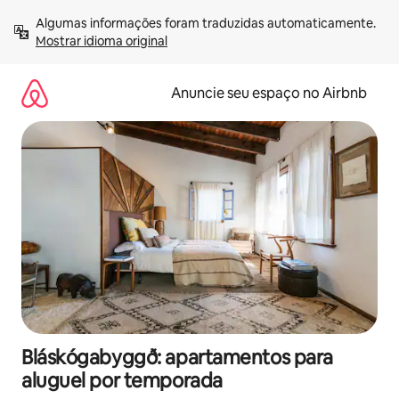
Pular
Algumas informações foram traduzidas automaticamente. 
para
Mostrar idioma original
o
conteúdo
Anuncie seu espaço no Airbnb
Bláskógabyggð: apartamentos para
aluguel por temporada