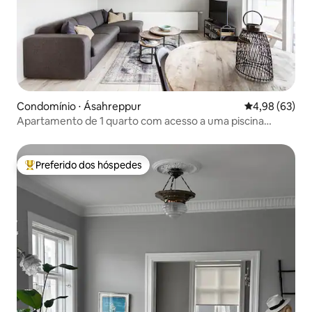
Condomínio ⋅ Ásahreppur
4,98 de uma a
4,98 (63)
Apartamento de 1 quarto com acesso a uma piscina
geotérmica.
Preferido dos hóspedes
Entre os melhores preferidos dos hóspedes