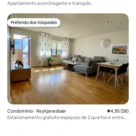
Apartamento aconchegante e tranquilo
Preferido dos hóspedes
Preferido dos hóspedes
Condomínio ⋅ Reykjanesbær
4,95 de uma a
4,95 (58)
Estacionamento gratuito espaçoso de 2 quartos e entrada
privativa