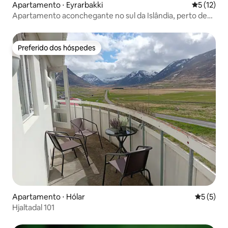
Apartamento ⋅ Eyrarbakki
5 de uma a
5 (12)
Apartamento aconchegante no sul da Islândia, perto de
Selfoss
Preferido dos hóspedes
Preferido dos hóspedes
Apartamento ⋅ Hólar
5 de uma 
5 (5)
Hjaltadal 101