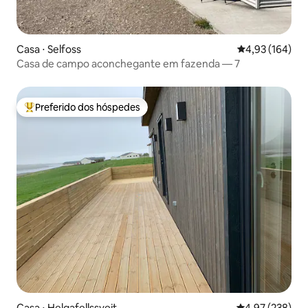
Casa ⋅ Selfoss
4,93 de uma av
4,93 (164)
Casa de campo aconchegante em fazenda — 7
Preferido dos hóspedes
Entre os melhores preferidos dos hóspedes
Casa ⋅ Helgafellssveit
4,97 de uma av
4,97 (238)