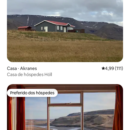
Casa ⋅ Akranes
4,99 de uma av
4,99 (111)
Casa de hóspedes Hóll
Preferido dos hóspedes
Preferido dos hóspedes