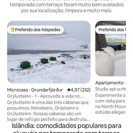
temporada com terraço foram muito bem avaliados
por sua localização, limpeza e muito mais.
Preferido dos hóspedes
Preferido dos hó
Entre os melhores preferidos dos hóspedes
Preferido dos hó
Apartamento ⋅ Ak
Studio apt w.Hot
Microcasa ⋅ Grundarfjörður
4,97 de uma avaliação média de 
4,97 (232)
View Suites
Experimente o lux
Grýlusteinn - 1 - Aproveite a vida no
com vista para a 
campo.
Grýlusteinn é uma das três cabanas que
no North Mountain
possuímos. Nónsteinn, Grásteinn e
estúdio elegante o
Grýlusteinn. Nossas cabanas são um
deslumbrantes pa
lugar de refúgio perfeito para desfrutar
espaço de estar 
Islândia: comodidades populares para
da natureza ao máximo enquanto relaxa
jacuzzi privativa 
com uma vista deslumbrante. Perfeito