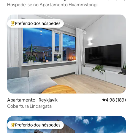
Hospede-se no Apartamento Hvammstangi
Preferido dos hóspedes
Entre os melhores preferidos dos hóspedes
Apartamento ⋅ Reykjavík
4,98 de uma av
4,98 (189)
Cobertura Lindargata
Preferido dos hóspedes
Entre os melhores preferidos dos hóspedes