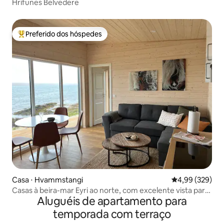
Hrifunes Belvedere
Preferido dos hóspedes
Entre os melhores preferidos dos hóspedes
Casa ⋅ Hvammstangi
4,99 de uma ava
4,99 (329)
Casas à beira-mar Eyri ao norte, com excelente vista para
Aluguéis de apartamento para
o mar.
temporada com terraço