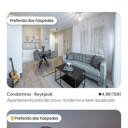
Preferido dos hóspedes
Preferido dos hóspedes
Condomínio ⋅ Reykjavík
4,98 de uma av
4,98 (109)
Apartamento estúdio novo, moderno e bem localizado
Preferido dos hóspedes
Entre os melhores preferidos dos hóspedes