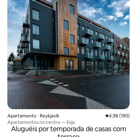
Apartamento ⋅ Reykjavík
4,98 de uma av
4,98 (190)
Apartamentos no centro — Esja
Aluguéis por temporada de casas com
terraço