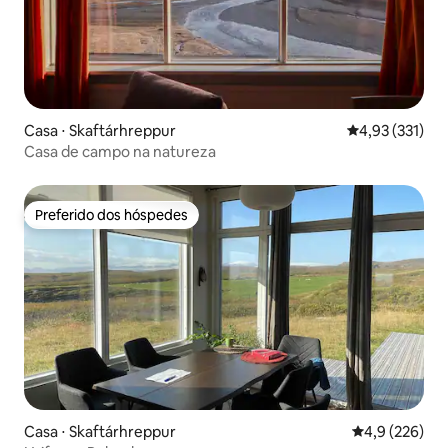
Casa ⋅ Skaftárhreppur
4,93 de uma av
4,93 (331)
Casa de campo na natureza
Preferido dos hóspedes
Preferido dos hóspedes
Casa ⋅ Skaftárhreppur
4,9 de uma av
4,9 (226)