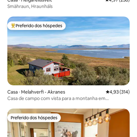
Smàhraun, Hraunháls
Preferido dos hóspedes
Entre os melhores preferidos dos hóspedes
Casa ⋅ Melahverfi - Akranes
4,93 de uma av
4,93 (314)
Casa de campo com vista para a montanha em
Hvalfjarðarsveit
Preferido dos hóspedes
Preferido dos hóspedes