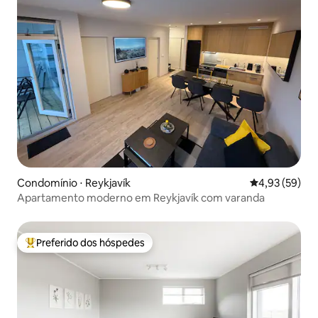
Condomínio ⋅ Reykjavík
4,93 de uma a
4,93 (59)
Apartamento moderno em Reykjavík com varanda
Preferido dos hóspedes
Entre os melhores preferidos dos hóspedes