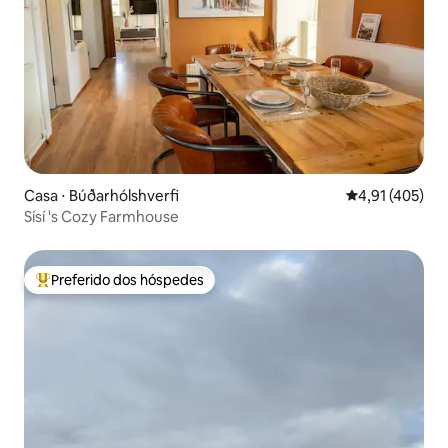
Casa ⋅ Búðarhólshverfi
4,91 de uma av
4,91 (405)
Sísí 's Cozy Farmhouse
Preferido dos hóspedes
Entre os melhores preferidos dos hóspedes