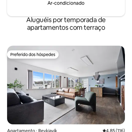
Ar-condicionado
Aluguéis por temporada de
apartamentos com terraço
Preferido dos hóspedes
Preferido dos hóspedes
Apartamento ⋅ Reykjavík
4,85 de uma av
4,85 (116)