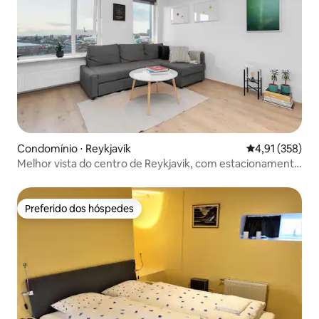
Condomínio ⋅ Reykjavík
4,91 de uma av
4,91 (358)
Melhor vista do centro de Reykjavik, com estacionamento
privativo
Preferido dos hóspedes
Preferido dos hóspedes