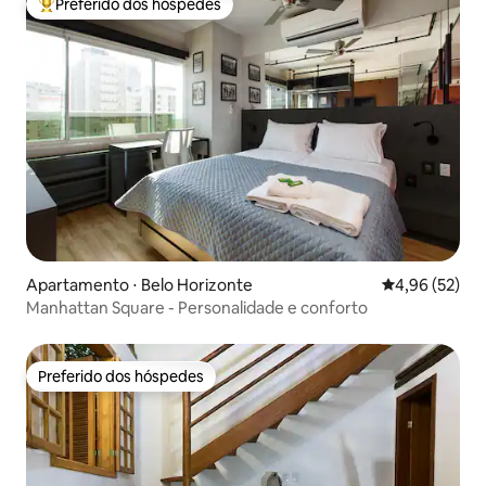
Preferido dos hóspedes
Entre os melhores preferidos dos hóspedes
Apartamento ⋅ Belo Horizonte
4,96 de uma a
4,96 (52)
Manhattan Square - Personalidade e conforto
Preferido dos hóspedes
Preferido dos hóspedes