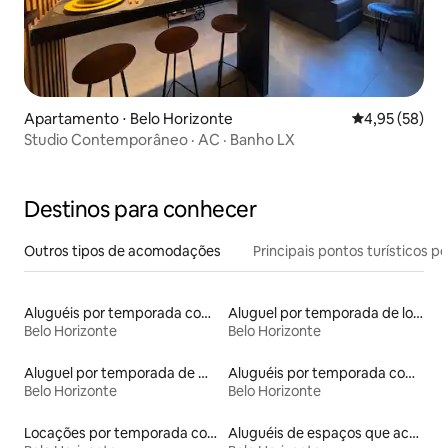
Apartamento ⋅ Belo Horizonte
4,95 de uma a
4,95 (58)
Studio Contemporâneo · AC · Banho LX
Destinos para conhecer
Outros tipos de acomodações
Principais pontos turísticos po
Aluguéis por temporada com sauna
Aluguel por temporada de lofts
Belo Horizonte
Belo Horizonte
Aluguel por temporada de microcasas
Aluguéis por temporada com acesso ao lago
Belo Horizonte
Belo Horizonte
Locações por temporada com piscina
Aluguéis de espaços que aceitam animais de estimação