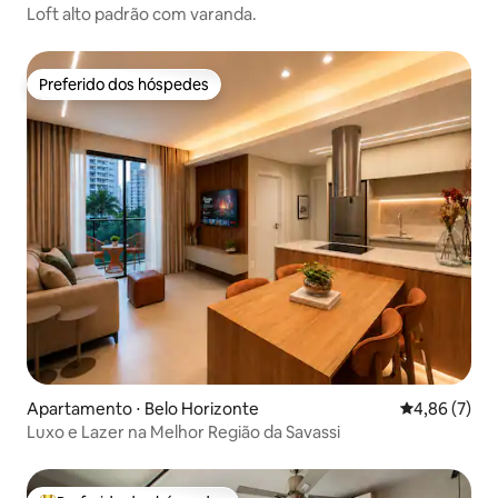
Loft alto padrão com varanda.
Preferido dos hóspedes
Preferido dos hóspedes
Apartamento ⋅ Belo Horizonte
4,86 de uma 
4,86 (7)
Luxo e Lazer na Melhor Região da Savassi