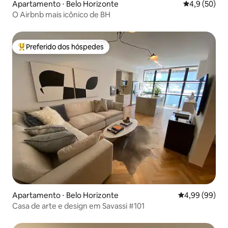
Apartamento ⋅ Belo Horizonte
4,9 de uma a
4,9 (50)
O Airbnb mais icônico de BH
Preferido dos hóspedes
Entre os melhores preferidos dos hóspedes
Apartamento ⋅ Belo Horizonte
4,99 de uma av
4,99 (99)
Casa de arte e design em Savassi #101