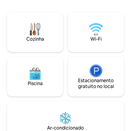
elétrico de uma boca, c
restaurantes, bares e diversos pontos
chaleira elétricas,
turísticos de BH. Para reservas a partir
passar e secador de cabelo . Mini
de 10 hóspedes, oferecemos uma casa
mercado e academia na sobreloj
adicional. Nosso espaço é ótimo para
possui estacionam
casais, viajantes de negócios e famílias.
Será uma satisfação te receber!
Cozinha
Wi-Fi
Estacionamento
Piscina
gratuito no local
Ar-condicionado