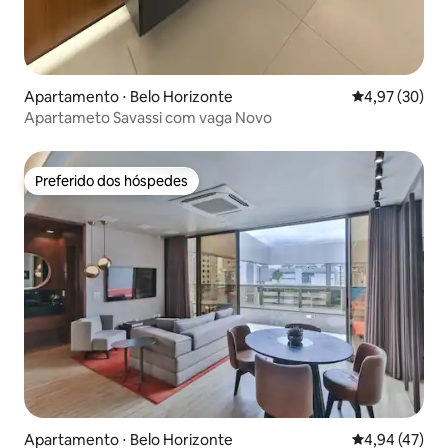
Apartamento ⋅ Belo Horizonte
4,97 de uma a
4,97 (30)
Apartameto Savassi com vaga Novo
Preferido dos hóspedes
Preferido dos hóspedes
Apartamento ⋅ Belo Horizonte
4,94 de uma a
4,94 (47)