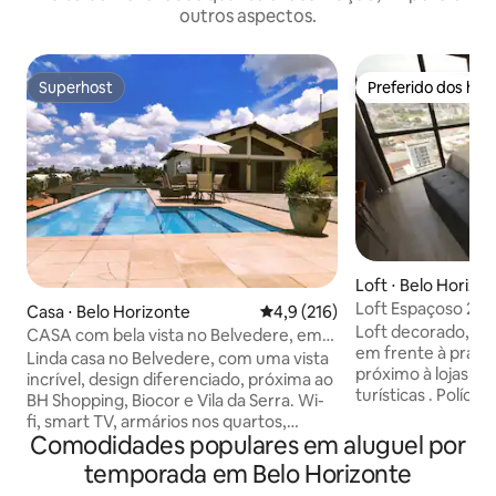
outros aspectos.
Superhost
Preferido dos hó
Superhost
Preferido dos hó
Loft ⋅ Belo Horizo
Loft Espaçoso 20º andar região central
Casa ⋅ Belo Horizonte
4,9 de uma avaliação média de 
4,9 (216)
de BH
Loft decorado, bem iluminado e arejado,
CASA com bela vista no Belvedere, em
em frente à praça 
6x sem juros!
Linda casa no Belvedere, com uma vista
próximo à lojas , restaurantes e atrações
incrível, design diferenciado, próxima ao
turísticas . Polícia
BH Shopping, Biocor e Vila da Serra. Wi-
Possui ar condicio
fi, smart TV, armários nos quartos,
teto, cama queen
Comodidades populares em aluguel por
cozinha, lavanderia, área gourmet e uma
confortável. Dispõe de duas Smart TV´s,
incrível piscina com borda infinita. Fácil
temporada em Belo Horizonte
forno elétrico, mi
acesso a toda a cidade, próximo a