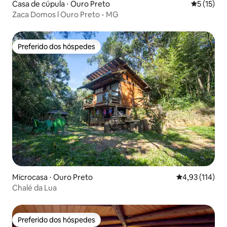
Casa de cúpula ⋅ Ouro Preto
5 de uma a
5 (15)
Zaca Domos l Ouro Preto - MG
Preferido dos hóspedes
Preferido dos hóspedes
Microcasa ⋅ Ouro Preto
4,93 de uma av
4,93 (114)
Chalé da Lua
Preferido dos hóspedes
Preferido dos hóspedes