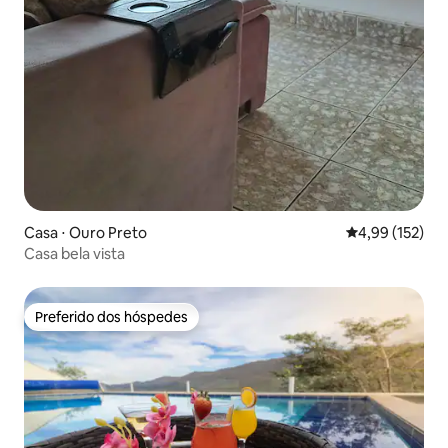
Casa ⋅ Ouro Preto
4,99 de uma av
4,99 (152)
Casa bela vista
Preferido dos hóspedes
Preferido dos hóspedes