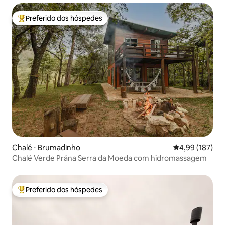
Preferido dos hóspedes
Entre os melhores preferidos dos hóspedes
Chalé ⋅ Brumadinho
4,99 de uma av
4,99 (187)
Chalé Verde Prána Serra da Moeda com hidromassagem
Preferido dos hóspedes
Entre os melhores preferidos dos hóspedes