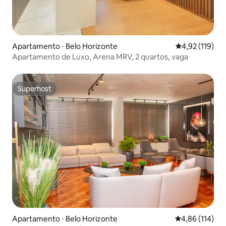
Apartamento ⋅ Belo Horizonte
4,92 de uma av
4,92 (119)
Apartamento de Luxo, Arena MRV, 2 quartos, vaga
Superhost
Superhost
Apartamento ⋅ Belo Horizonte
4,86 de uma av
4,86 (114)