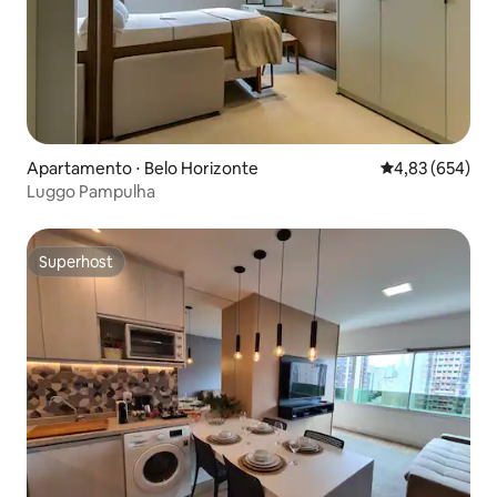
Apartamento ⋅ Belo Horizonte
4,83 de uma ava
4,83 (654)
Luggo Pampulha
Superhost
Superhost