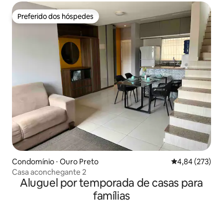
Preferido dos hóspedes
Preferido dos hóspedes
Condomínio ⋅ Ouro Preto
4,84 de uma av
4,84 (273)
Casa aconchegante 2
Aluguel por temporada de casas para
famílias