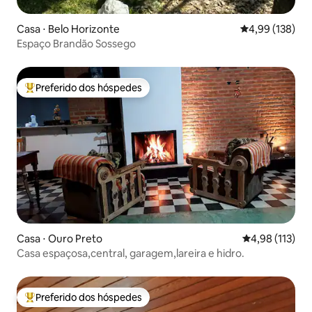
Casa ⋅ Belo Horizonte
4,99 de uma av
4,99 (138)
Espaço Brandão Sossego
Preferido dos hóspedes
Entre os melhores preferidos dos hóspedes
Casa ⋅ Ouro Preto
4,98 de uma av
4,98 (113)
Casa espaçosa,central, garagem,lareira e hidro.
Preferido dos hóspedes
Entre os melhores preferidos dos hóspedes