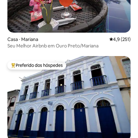
Casa ⋅ Mariana
4,9 de uma av
4,9 (251)
Seu Melhor Airbnb em Ouro Preto/Mariana
Preferido dos hóspedes
Entre os melhores preferidos dos hóspedes