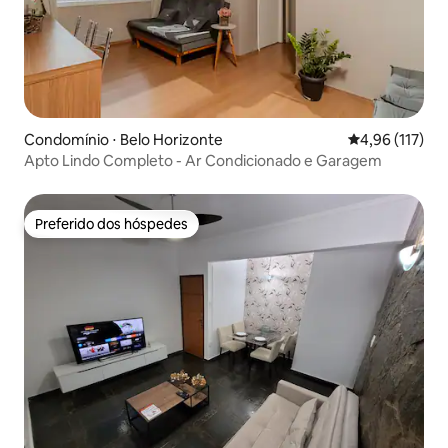
Condomínio ⋅ Belo Horizonte
4,96 de uma av
4,96 (117)
Apto Lindo Completo - Ar Condicionado e Garagem
Preferido dos hóspedes
Preferido dos hóspedes