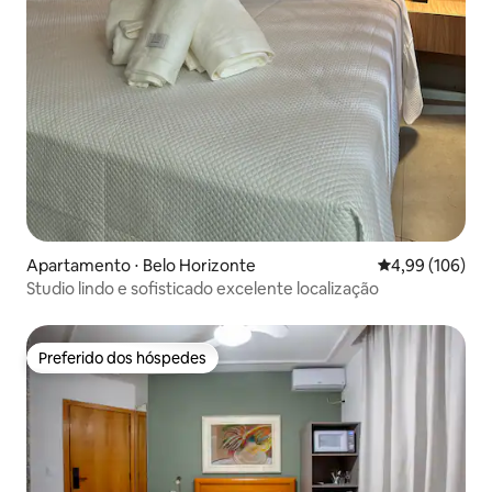
Apartamento ⋅ Belo Horizonte
4,99 de uma av
4,99 (106)
Studio lindo e sofisticado excelente localização
Preferido dos hóspedes
Preferido dos hóspedes