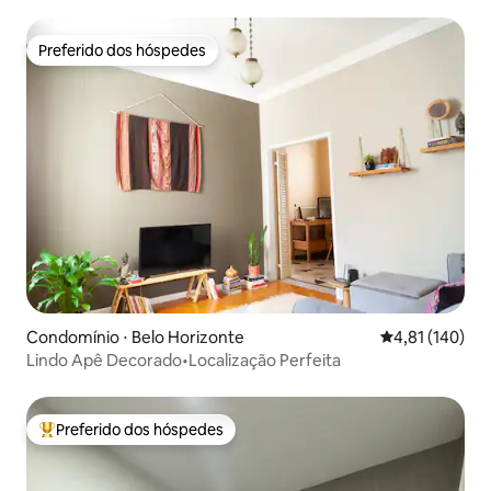
Preferido dos hóspedes
Preferido dos hóspedes
Condomínio ⋅ Belo Horizonte
4,81 de uma av
4,81 (140)
Lindo Apê Decorado•Localização Perfeita
Preferido dos hóspedes
Entre os melhores preferidos dos hóspedes