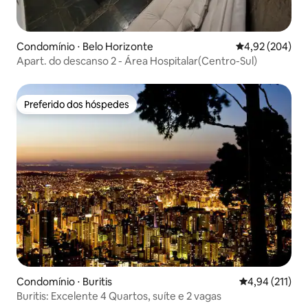
Condomínio ⋅ Belo Horizonte
4,92 de uma ava
4,92 (204)
Apart. do descanso 2 - Área Hospitalar(Centro-Sul)
Preferido dos hóspedes
Preferido dos hóspedes
Condomínio ⋅ Buritis
4,94 de uma av
4,94 (211)
Buritis: Excelente 4 Quartos, suíte e 2 vagas