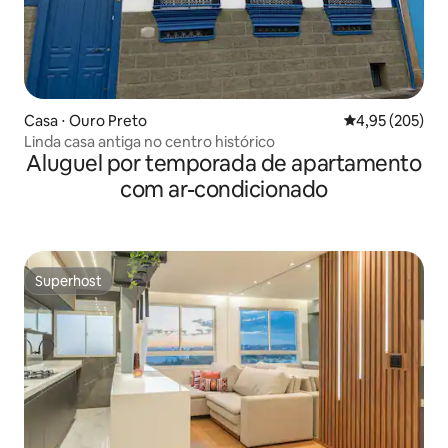
Casa ⋅ Ouro Preto
4,95 de uma av
4,95 (205)
Linda casa antiga no centro histórico
Aluguel por temporada de apartamento
com ar-condicionado
Superhost
Superhost