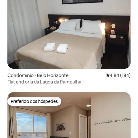
Condomínio ⋅ Belo Horizonte
4,84 de uma av
4,84 (184)
Flat and orla da Lagoa da Pampulha
Preferido dos hóspedes
Preferido dos hóspedes