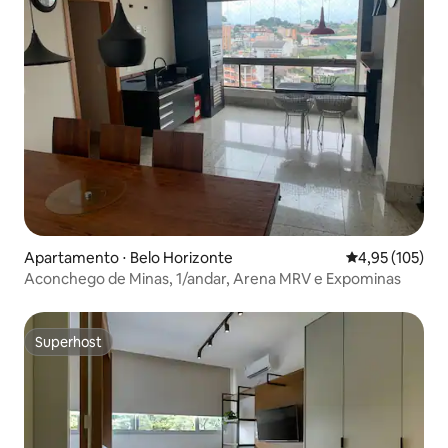
Apartamento ⋅ Belo Horizonte
4,95 de uma av
4,95 (105)
Aconchego de Minas, 1/andar, Arena MRV e Expominas
Superhost
Superhost