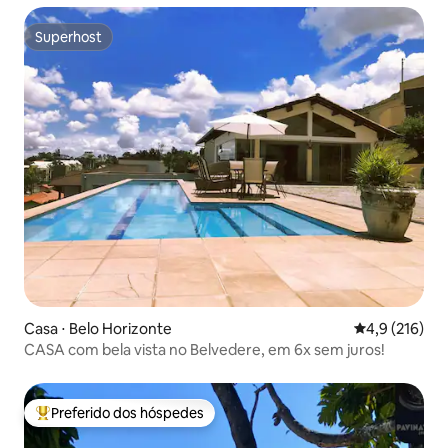
Superhost
Superhost
Casa ⋅ Belo Horizonte
4,9 de uma av
4,9 (216)
CASA com bela vista no Belvedere, em 6x sem juros!
Preferido dos hóspedes
Entre os melhores preferidos dos hóspedes