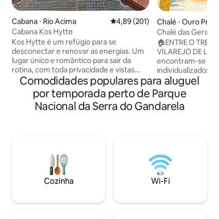
Cabana ⋅ Rio Acima
4,89 de uma avaliação média de 
4,89 (201)
Chalé ⋅ Ouro Pret
Cabana Kos Hytte
Chalé das Geraes
Kos Hytte é um refúgio para se
🏠ENTRE O TREV
desconectar e renovar as energias. Um
VILAREJO DE LAV
lugar único e romântico para sair da
encontram-se DOI
rotina, com toda privacidade e vistas
individualizados. 
Comodidades populares para aluguel
para as montanhas. Distante de toda
uma mineiríssima 
euforia da cidade e bem em meio a
lugarzinho todo 
por temporada perto de Parque
natureza, em mata aberta pra você
artesanatos locais
Nacional da Serra do Gandarela
respirar um ar puro e apreciar o canto
lenha, fogueira de
dos pássaros. Como estamos em uma
espreguiçadeiras,
área remota, utilizamos água de
rede suspensa, b
nascente. (em tempo de chuva pode se
vista das mais bel
parecer um pouco turva) Temos um
do Trovão, ornada
gerador de energia (backup) caso falte
mescla Mata Atlân
energia da concessionária na cabana.
ter uma experiênci
reconfortante no 
Cozinha
Wi-Fi