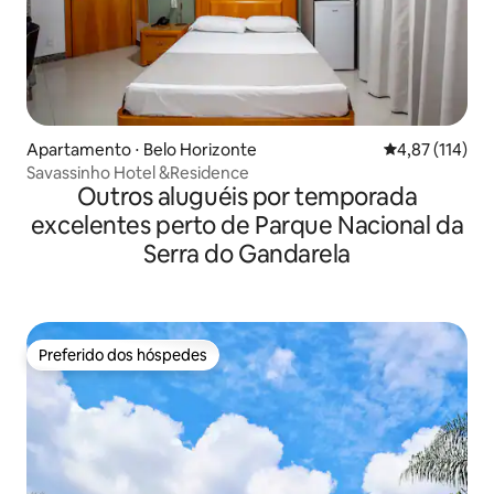
Apartamento ⋅ Belo Horizonte
4,87 de uma av
4,87 (114)
Savassinho Hotel &Residence
Outros aluguéis por temporada
excelentes perto de Parque Nacional da
Serra do Gandarela
Preferido dos hóspedes
Preferido dos hóspedes