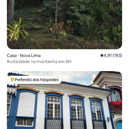
Casa ⋅ Nova Lima
4,91 de uma av
4,91 (193)
Rusticidade na montanha em BH
Preferido dos hóspedes
Entre os melhores preferidos dos hóspedes