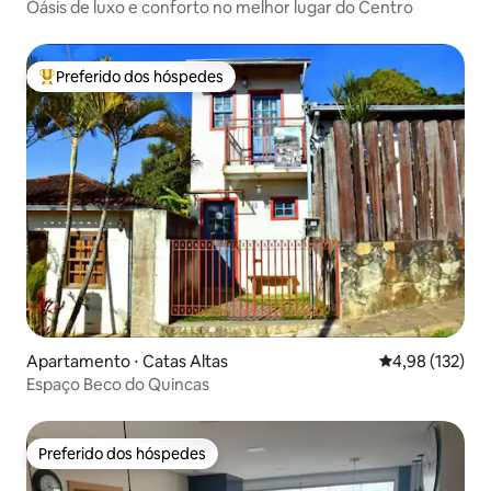
Oásis de luxo e conforto no melhor lugar do Centro
Preferido dos hóspedes
Entre os melhores preferidos dos hóspedes
Apartamento ⋅ Catas Altas
4,98 de uma av
4,98 (132)
Espaço Beco do Quincas
Preferido dos hóspedes
Preferido dos hóspedes