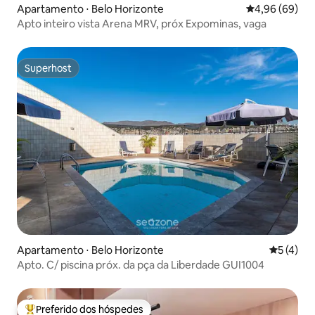
Apartamento ⋅ Belo Horizonte
4,96 de uma av
4,96 (69)
Apto inteiro vista Arena MRV, próx Expominas, vaga
Superhost
Superhost
Apartamento ⋅ Belo Horizonte
5 de uma 
5 (4)
Apto. C/ piscina próx. da pça da Liberdade GUI1004
Preferido dos hóspedes