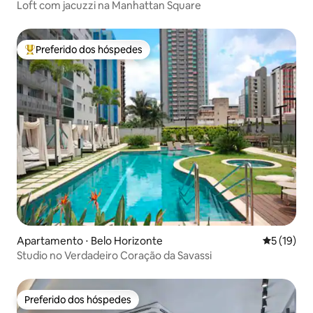
Loft com jacuzzi na Manhattan Square
Preferido dos hóspedes
Entre os melhores preferidos dos hóspedes
Apartamento ⋅ Belo Horizonte
5 de uma a
5 (19)
Studio no Verdadeiro Coração da Savassi
Preferido dos hóspedes
Preferido dos hóspedes