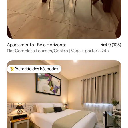
Apartamento ⋅ Belo Horizonte
4,9 de uma av
4,9 (105)
Flat Completo Lourdes/Centro | Vaga + portaria 24h
Preferido dos hóspedes
Entre os melhores preferidos dos hóspedes