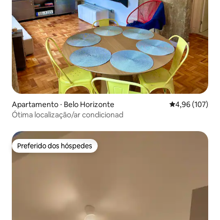
Apartamento ⋅ Belo Horizonte
4,96 de uma av
4,96 (107)
Ótima localização/ar condicionad
Preferido dos hóspedes
Preferido dos hóspedes