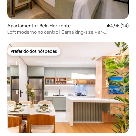
Apartamento ⋅ Belo Horizonte
4,96 de uma a
4,96 (24)
Loft moderno no centro | Cama king-size + ar-
condicionado
Preferido dos hóspedes
Preferido dos hóspedes