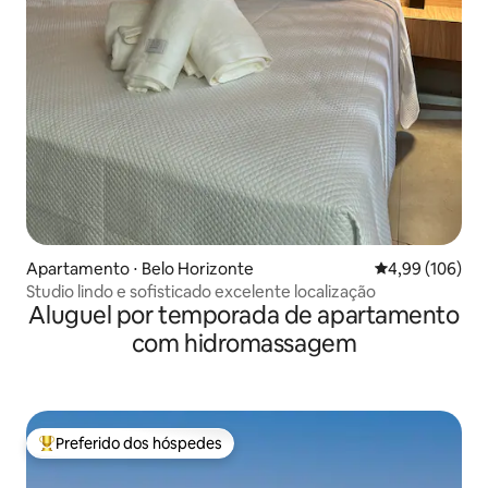
Apartamento ⋅ Belo Horizonte
4,99 de uma av
4,99 (106)
Studio lindo e sofisticado excelente localização
Aluguel por temporada de apartamento
com hidromassagem
Preferido dos hóspedes
Entre os melhores preferidos dos hóspedes