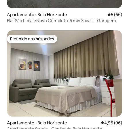
Apartamento ⋅ Belo Horizonte
5 de uma a
5 (66)
Flat São Lucas/Novo Completo-5 min Savassi-Garagem
Preferido dos hóspedes
Preferido dos hóspedes
Apartamento ⋅ Belo Horizonte
4,96 de uma av
4,96 (96)
Apartamento Studio - Centro de Belo Horizonte