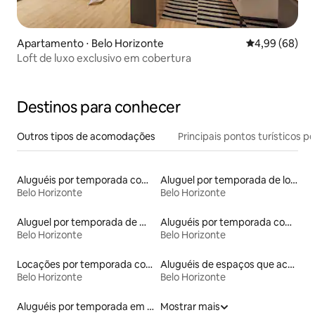
Apartamento ⋅ Belo Horizonte
4,99 de uma av
4,99 (68)
Loft de luxo exclusivo em cobertura
Destinos para conhecer
Outros tipos de acomodações
Principais pontos turísticos po
Aluguéis por temporada com sauna
Aluguel por temporada de lofts
Belo Horizonte
Belo Horizonte
Aluguel por temporada de microcasas
Aluguéis por temporada com acesso ao lago
Belo Horizonte
Belo Horizonte
Locações por temporada com piscina
Aluguéis de espaços que aceitam animais de estimação
Belo Horizonte
Belo Horizonte
Aluguéis por temporada em albergue
Mostrar mais