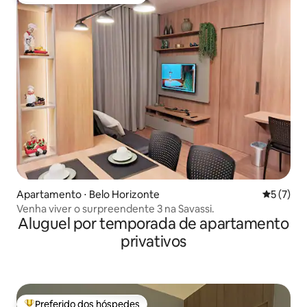
Entre os melhores preferidos dos hóspedes
Apartamento ⋅ Belo Horizonte
5 de uma 
5 (7)
Venha viver o surpreendente 3 na Savassi.
Aluguel por temporada de apartamento
privativos
Preferido dos hóspedes