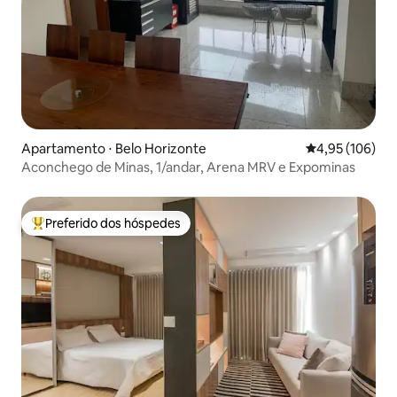
Apartamento ⋅ Belo Horizonte
4,95 de uma av
4,95 (106)
Aconchego de Minas, 1/andar, Arena MRV e Expominas
Preferido dos hóspedes
Entre os melhores preferidos dos hóspedes