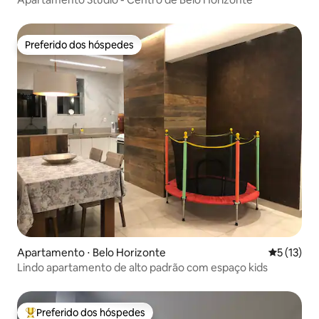
Preferido dos hóspedes
Preferido dos hóspedes
Apartamento ⋅ Belo Horizonte
5 de uma a
5 (13)
Lindo apartamento de alto padrão com espaço kids
Preferido dos hóspedes
Entre os melhores preferidos dos hóspedes