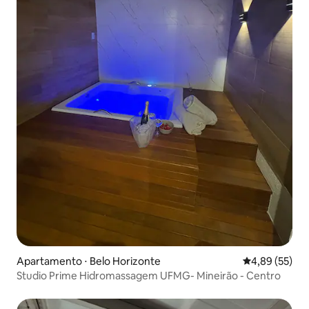
Apartamento ⋅ Belo Horizonte
4,89 de uma a
4,89 (55)
Studio Prime Hidromassagem UFMG- Mineirão - Centro