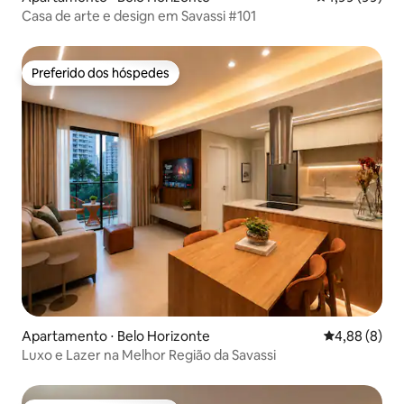
Casa de arte e design em Savassi #101
Preferido dos hóspedes
Preferido dos hóspedes
Apartamento ⋅ Belo Horizonte
4,88 de uma 
4,88 (8)
Luxo e Lazer na Melhor Região da Savassi