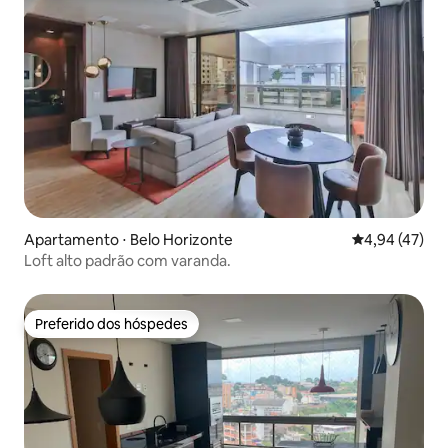
Apartamento ⋅ Belo Horizonte
4,94 de uma a
4,94 (47)
Loft alto padrão com varanda.
Preferido dos hóspedes
Preferido dos hóspedes