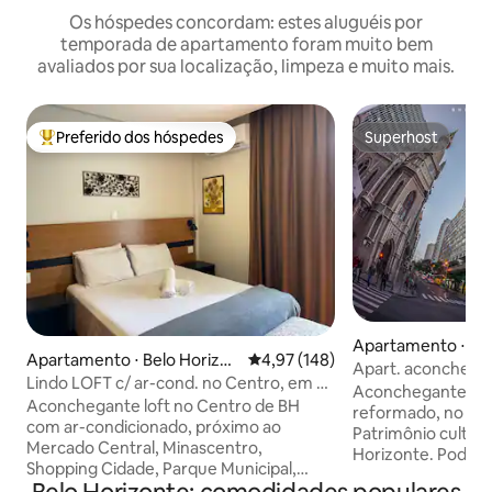
Os hóspedes concordam: estes aluguéis por
temporada de apartamento foram muito bem
avaliados por sua localização, limpeza e muito mais.
Preferido dos hóspedes
Superhost
Entre os melhores preferidos dos hóspedes
Superhost
Apartamento ⋅ Ce
Apartamento ⋅ Belo Horizon
4,97 de uma avaliação média de 
4,97 (148)
Apart. aconchegan
te
Lindo LOFT c/ ar-cond. no Centro, em 6x
Horizonte
Aconchegante ap
sem juros!
Aconchegante loft no Centro de BH
reformado, no Edif
com ar-condicionado, próximo ao
Patrimônio cultura
Mercado Central, Minascentro,
Horizonte. Poderã
Shopping Cidade, Parque Municipal,
da cultura, turismo
Praça da Liberdade, restaurantes, bares,