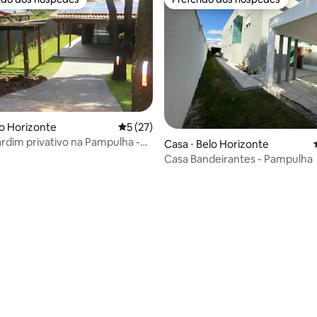
 melhores preferidos dos hóspedes
Preferido dos hóspedes
média de 5, 43 avaliações
lo Horizonte
5 de uma avaliação média de 5, 27 avalia
5 (27)
ardim privativo na Pampulha -
Casa ⋅ Belo Horizonte
Casa Bandeirantes - Pampulha