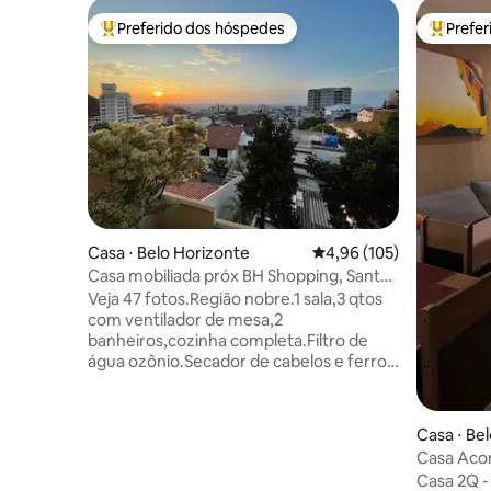
Preferido dos hóspedes
Prefe
Entre os melhores preferidos dos hóspedes
Entre os
Casa ⋅ Belo Horizonte
4,96 de uma avaliação m
4,96 (105)
Casa mobiliada próx BH Shopping, Santa
Lúcia
Veja 47 fotos.Região nobre.1 sala,3 qtos
com ventilador de mesa,2
banheiros,cozinha completa.Filtro de
água ozônio.Secador de cabelos e ferro
de passar.Roupa de cama, toalhas de
banho e papel hig. Área de
jardim.ACESSO POR 2 LANCES DE
Casa ⋅ Be
ESCADAS DESCENDO.IMPRÓPRIO PARA
Casa Aco
CADEIRANTES.Temos cães e gatos nas
Pampulha
Casa 2Q - Prox/Pampulha e a 5 km do
áreas externas. Aceitamos PETs com