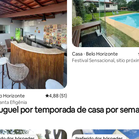
édia de 5, 207 avaliações
Casa ⋅ Belo Horizonte
Festival Sensacional, sitio próximo do
evento
lo Horizonte
4,88 de uma avaliação média de 5, 51 avalia
4,88 (51)
anta Efigênia
uguel por temporada de casa por sem
rido dos hóspedes
Preferido dos hóspedes