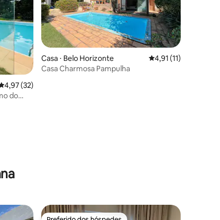
Casa ⋅ Belo Horizonte
4,91 de uma avaliação
4,91 (11)
Casa Charmosa Pampulha
4,97 de uma avaliação média de 5, 32 avaliações
4,97 (32)
ções
ana
Preferido dos hóspedes