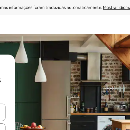
mas informações foram traduzidas automaticamente. 
Mostrar idioma
s
ore-os usando as seta para cima e para baixo do teclado ou tocando e