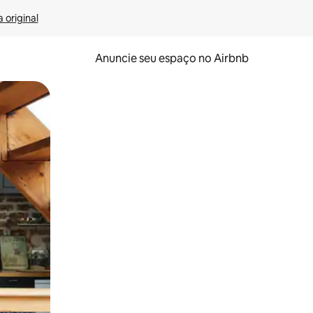
 original
Anuncie seu espaço no Airbnb
 deslizando o dedo na tela.