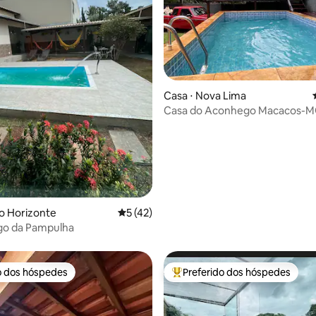
Casa ⋅ Nova Lima
Casa do Aconhego Macacos-
média de 5, 13 avaliações
lo Horizonte
5 de uma avaliação média de 5, 42 avalia
5 (42)
o da Pampulha
o dos hóspedes
Preferido dos hóspedes
o dos hóspedes
Entre os melhores preferidos d