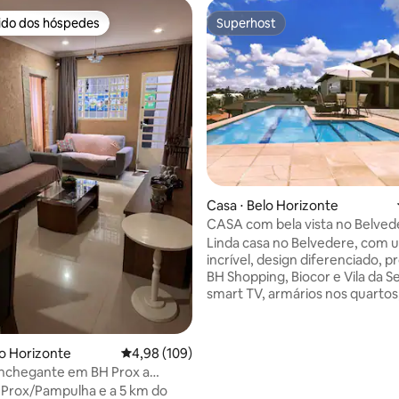
rido dos hóspedes
Superhost
 melhores preferidos dos hóspedes
Superhost
édia de 5, 105 avaliações
Casa ⋅ Belo Horizonte
CASA com bela vista no Belved
6x sem juros!
Linda casa no Belvedere, com u
incrível, design diferenciado, 
BH Shopping, Biocor e Vila da Se
smart TV, armários nos quartos
lavanderia, área gourmet e uma
piscina com borda infinita. Fácil
toda a cidade, próximo a resta
lo Horizonte
4,98 de uma avaliação média de 5, 109 avalia
4,98 (109)
bares e diversos pontos turísti
nchegante em BH Prox a
Para reservas a partir de 10 hó
 c/Garagem.
oferecemos uma casa adicional