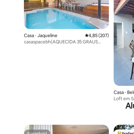
Casa ⋅ Jaqueline
4,85 de uma avaliação m
4,85 (207)
casaspacebh(AQUECIDA 35 GRAUS
cobertas
Casa ⋅ Be
Loft em S
Al
Superhost
Prefe