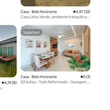
Casa ⋅ Belo Horizonte
4,97 de uma avaliação
4,97 (32)
Casa Linha Verde, ambiente tranquilo e
acolhedor!
Superhost
Superhost
Casa ⋅ Belo Horizonte
5 de uma avaliaçã
5 (3)
03 Suítes - Todo Reformado - Garagem -
4,75 de uma avaliação média de 5, 8 avaliações
4,75 (8)
Conforto
a