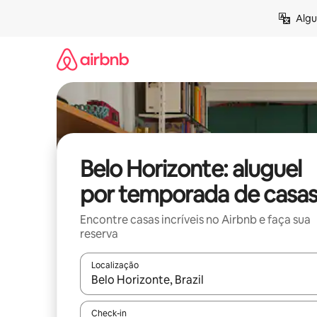
Pular
Algu
para
o
conteúdo
Belo Horizonte: aluguel
por temporada de casa
Encontre casas incríveis no Airbnb e faça sua
reserva
Localização
Quando os resultados estiverem disponíveis, expl
Check-in