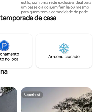
estilo, com uma rede exclusiva Ideal para
jantes de
um passeio a dois,em família ou mesmo
atisfação
para quem tem a comodidade de poder
r temporada de casa
trabalhar em Home office num lugar
tranquilo e bem localizado. Acomodação
está no bairro Horto, ao lado do Estádio
Independência, próximo à área
hospitalar e ao hospital São Camilo e
ainda próximo a vários comércios, como
padaria, farmácia, bancos
,supermercado e lanchonete. Muita
ionamento
comodidade pra quem está sem carro ou
Ar-condicionado
to no local
prefere deixa_lo em casa.
ina
Superhost
Superhost