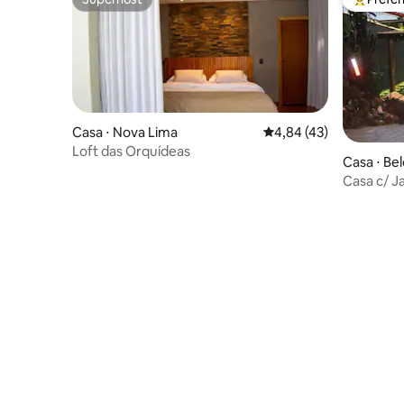
Superhost
Entre os
Casa ⋅ Nova Lima
4,84 de uma avaliação 
4,84 (43)
Loft das Orquídeas
Casa ⋅ Be
Casa c/ J
próx. Zoo