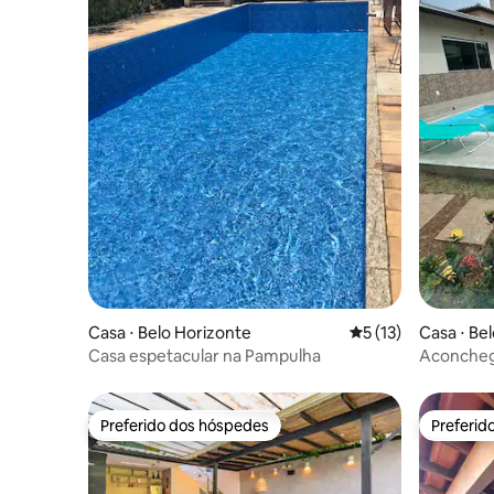
Casa ⋅ Belo Horizonte
5 de uma avaliação 
5 (13)
Casa ⋅ Be
Casa espetacular na Pampulha
Aconcheg
Preferido dos hóspedes
Preferid
Preferido dos hóspedes
Preferid