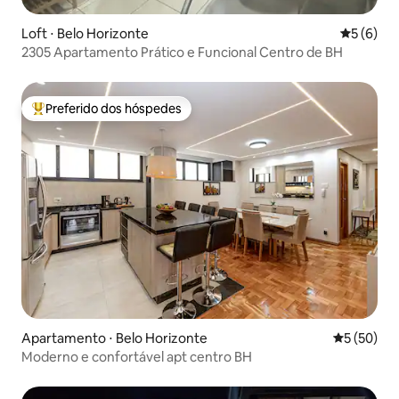
Loft ⋅ Belo Horizonte
5 de uma 
5 (6)
2305 Apartamento Prático e Funcional Centro de BH
Preferido dos hóspedes
Entre os melhores preferidos dos hóspedes
Apartamento ⋅ Belo Horizonte
5 de uma a
5 (50)
Moderno e confortável apt centro BH