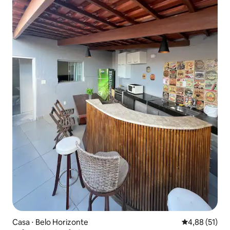
Casa ⋅ Belo Horizonte
4,88 de uma a
4,88 (51)