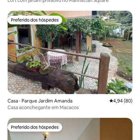
Loft com jardim privativo no Manhattan Square
Preferido dos hóspedes
Preferido dos hóspedes
Casa ⋅ Parque Jardim Amanda
4,94 de uma av
4,94 (80)
Casa aconchegante em Macacos
Preferido dos hóspedes
Preferido dos hóspedes