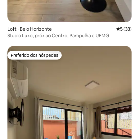
Loft ⋅ Belo Horizonte
5 de uma a
5 (33)
Studio Luxo, próx ao Centro, Pampulha e UFMG
Preferido dos hóspedes
Preferido dos hóspedes