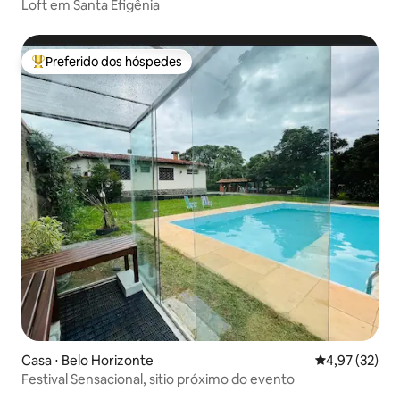
Loft em Santa Efigênia
Preferido dos hóspedes
Entre os melhores preferidos dos hóspedes
Casa ⋅ Belo Horizonte
4,97 de uma a
4,97 (32)
Festival Sensacional, sitio próximo do evento