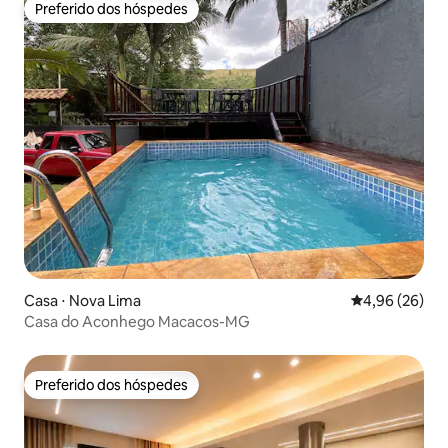
Preferido dos hóspedes
Preferido dos hóspedes
Casa ⋅ Nova Lima
4,96 de uma a
4,96 (26)
Casa do Aconhego Macacos-MG
Preferido dos hóspedes
Preferido dos hóspedes