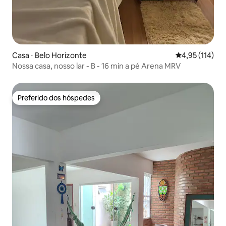
Casa ⋅ Belo Horizonte
4,95 de uma av
4,95 (114)
Nossa casa, nosso lar - B - 16 min a pé Arena MRV
Preferido dos hóspedes
Preferido dos hóspedes