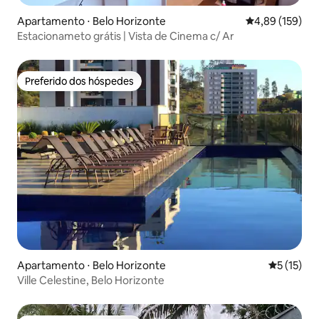
Apartamento ⋅ Belo Horizonte
4,89 de uma av
4,89 (159)
Estacionameto grátis | Vista de Cinema c/ Ar
Preferido dos hóspedes
Preferido dos hóspedes
Apartamento ⋅ Belo Horizonte
5 de uma a
5 (15)
Ville Celestine, Belo Horizonte