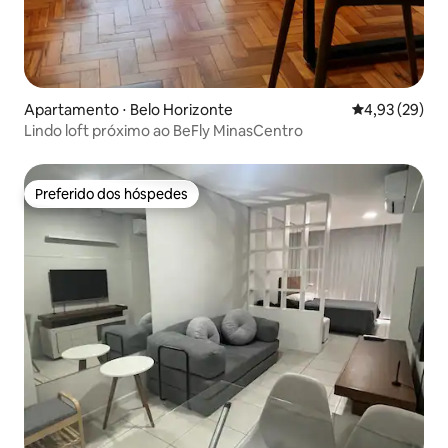
Apartamento ⋅ Belo Horizonte
4,93 de uma a
4,93 (29)
Lindo loft próximo ao BeFly MinasCentro
Preferido dos hóspedes
Preferido dos hóspedes