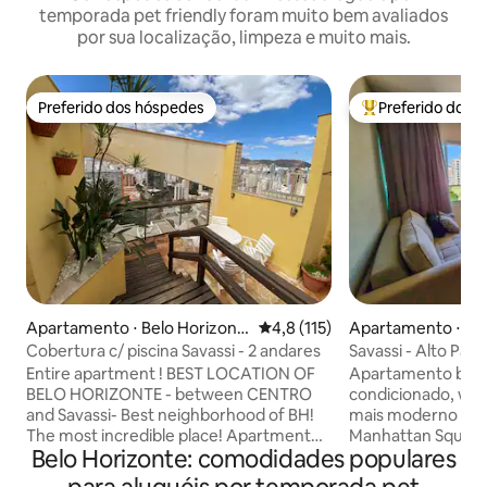
temporada pet friendly foram muito bem avaliados
por sua localização, limpeza e muito mais.
Preferido dos hóspedes
Preferido dos 
Preferido dos hóspedes
Entre os melhore
Apartamento ⋅ Belo Horizont
4,8 de uma avaliação média de 
4,8 (115)
Apartamento ⋅ Fun
e
Cobertura c/ piscina Savassi - 2 andares
Savassi - Alto Padr
Vaga 04
Entire apartment ! BEST LOCATION OF
Apartamento bem 
BELO HORIZONTE - between CENTRO
condicionado, wi-f
and Savassi- Best neighborhood of BH!
mais moderno préd
The most incredible place! Apartment
Manhattan Square. Na: 📍Rua
Belo Horizonte: comodidades populares
on 25th floor, with POOL, PANORAMIC
de Albuquerque 894 Perto de t
VIEW OF BH, near the main bars,
mais alguma coisa,