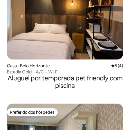
Casa ⋅ Belo Horizonte
5 de uma 
5 (4)
Estadia Gold – A/C + Wi-Fi
Aluguel por temporada pet friendly com
piscina
Preferido dos hóspedes
Preferido dos hóspedes