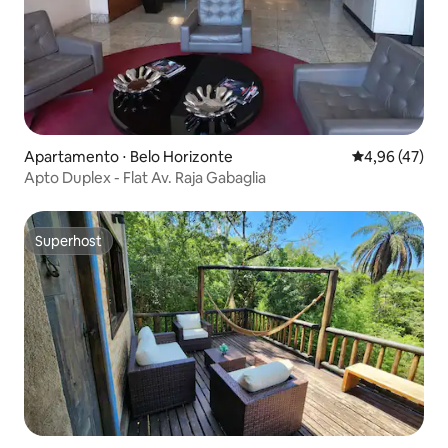
Apartamento ⋅ Belo Horizonte
4,96 de uma a
4,96 (47)
Apto Duplex - Flat Av. Raja Gabaglia
Superhost
Superhost