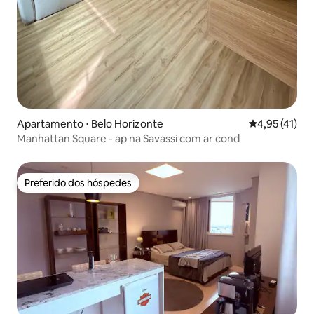
Apartamento ⋅ Belo Horizonte
4,95 de uma a
4,95 (41)
Manhattan Square - ap na Savassi com ar cond
Preferido dos hóspedes
Preferido dos hóspedes