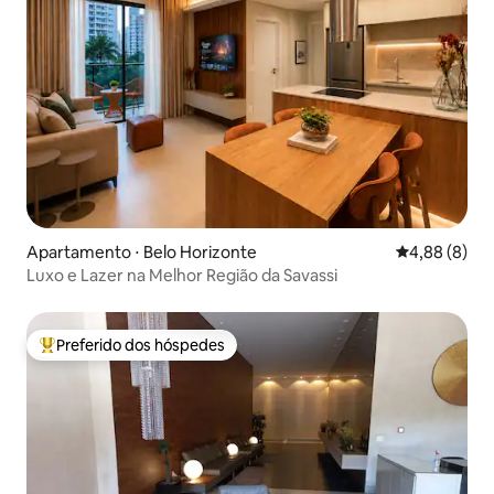
Apartamento ⋅ Belo Horizonte
4,88 de uma 
4,88 (8)
Luxo e Lazer na Melhor Região da Savassi
Preferido dos hóspedes
Entre os melhores preferidos dos hóspedes