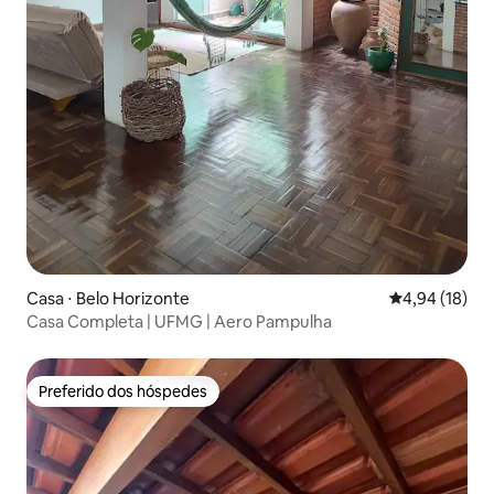
Casa ⋅ Belo Horizonte
4,94 de uma a
4,94 (18)
Casa Completa | UFMG | Aero Pampulha
Preferido dos hóspedes
Preferido dos hóspedes