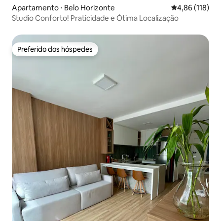
Apartamento ⋅ Belo Horizonte
4,86 de uma av
4,86 (118)
Studio Conforto! Praticidade e Ótima Localização
Preferido dos hóspedes
Preferido dos hóspedes