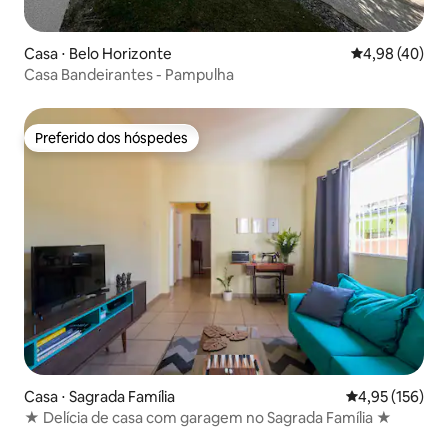
Casa ⋅ Belo Horizonte
4,98 de uma a
4,98 (40)
Casa Bandeirantes - Pampulha
Preferido dos hóspedes
Preferido dos hóspedes
Casa ⋅ Sagrada Família
4,95 de uma av
4,95 (156)
★ Delícia de casa com garagem no Sagrada Família ★