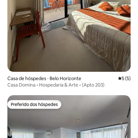
Casa de hóspedes ⋅ Belo Horizonte
5 de uma 
5 (5)
Casa Domina • Hospedaria & Arte • (Apto 203)
Preferido dos hóspedes
Preferido dos hóspedes