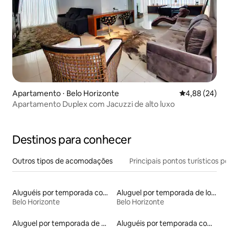
Apartamento ⋅ Belo Horizonte
4,88 de uma a
4,88 (24)
Apartamento Duplex com Jacuzzi de alto luxo
Destinos para conhecer
Outros tipos de acomodações
Principais pontos turísticos po
Aluguéis por temporada com sauna
Aluguel por temporada de lofts
Belo Horizonte
Belo Horizonte
Aluguel por temporada de microcasas
Aluguéis por temporada com acesso ao lago