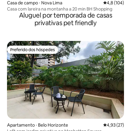
Casa de campo ⋅ Nova Lima
4,8 de uma av
4,8 (104)
Casa com lareira na montanha a 20 min BH Shopping
Aluguel por temporada de casas
privativas pet friendly
Preferido dos hóspedes
Preferido dos hóspedes
Apartamento ⋅ Belo Horizonte
4,93 de uma a
4,93 (27)