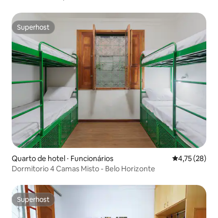
Superhost
Superhost
Quarto de hotel ⋅ Funcionários
4,75 de uma a
4,75 (28)
Dormitorio 4 Camas Misto - Belo Horizonte
Superhost
Superhost