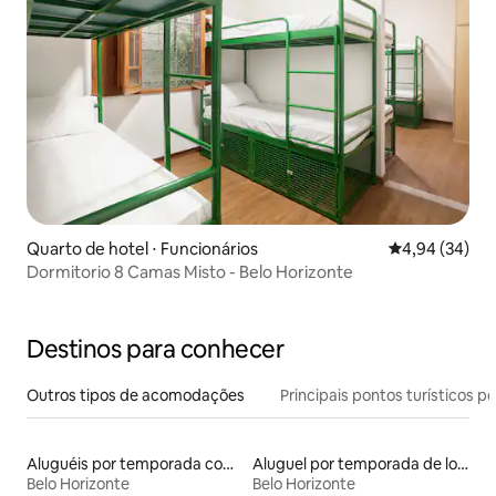
Quarto de hotel ⋅ Funcionários
4,94 de uma a
4,94 (34)
Dormitorio 8 Camas Misto - Belo Horizonte
Destinos para conhecer
Outros tipos de acomodações
Principais pontos turísticos po
Aluguéis por temporada com sauna
Aluguel por temporada de lofts
Belo Horizonte
Belo Horizonte