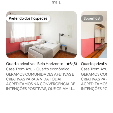
mais.
Preferido dos hóspedes
Superhost
Preferido dos hóspedes
Superhost
Quarto privativo ⋅ Belo Horizonte
5 de uma avaliação média d
5 (5)
Quarto privativo ⋅
a
Casa Trem Azul - Quarto econômico
Casa Trem Azul - 
banheiro externo
banheiro externo
GERAMOS COMUNIDADES AFETIVAS E
GERAMOS COMUNI
CRIATIVAS PARA A VIDA TODA!
CRIATIVAS PARA A VIDA TODA!
ACREDITAMOS NA CONVERGÊNCIA DE
ACREDITAMOS N
INTENÇÕES POSITIVAS, QUE CRIAM UM
INTENÇÕES POSIT
MUNDO MAIS FRATERNO E ABERTO
MUNDO MAIS FRA
PARA AS DIFERENÇAS, RESPEITANDO
PARA AS DIFEREN
OS ESPAÇOS E VONTADES.
OS ESPAÇOS E VO
ACREDITAMOS QUE COMUNIDADES
ACREDITAMOS Q
FORTES TAMBÉM NOS FORTALECEM.
FORTES TAMBÉM 