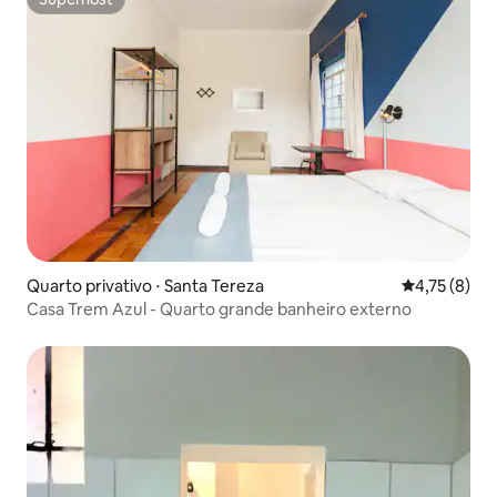
Superhost
Quarto privativo ⋅ Santa Tereza
4,75 de uma 
4,75 (8)
Casa Trem Azul - Quarto grande banheiro externo