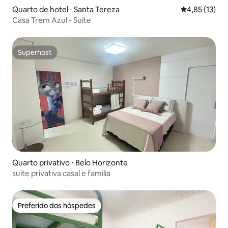
Quarto de hotel ⋅ Santa Tereza
4,85 de uma a
4,85 (13)
Casa Trem Azul - Suíte
Superhost
Superhost
Quarto privativo ⋅ Belo Horizonte
suite privativa casal e familia
Preferido dos hóspedes
Preferido dos hóspedes