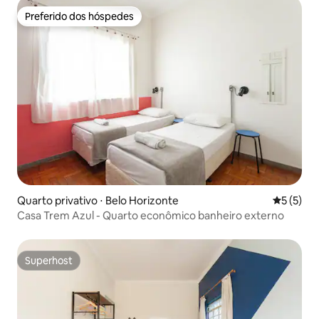
Preferido dos hóspedes
Preferido dos hóspedes
Quarto privativo ⋅ Belo Horizonte
5 de uma 
5 (5)
Casa Trem Azul - Quarto econômico banheiro externo
Superhost
Superhost