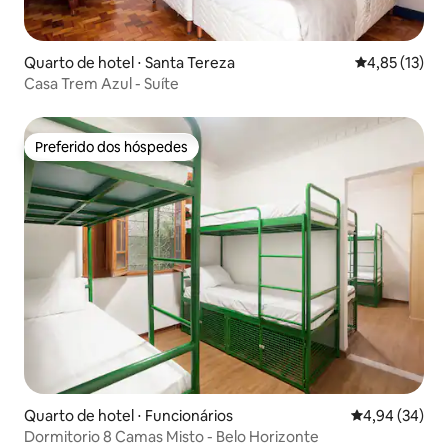
Quarto de hotel ⋅ Santa Tereza
4,85 de uma a
4,85 (13)
Casa Trem Azul - Suíte
Preferido dos hóspedes
Preferido dos hóspedes
Quarto de hotel ⋅ Funcionários
4,94 de uma a
4,94 (34)
Dormitorio 8 Camas Misto - Belo Horizonte