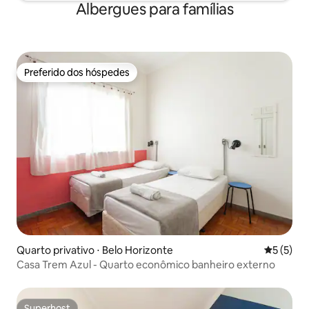
Albergues para famílias
Preferido dos hóspedes
Preferido dos hóspedes
Quarto privativo ⋅ Belo Horizonte
5 de uma 
5 (5)
Casa Trem Azul - Quarto econômico banheiro externo
Superhost