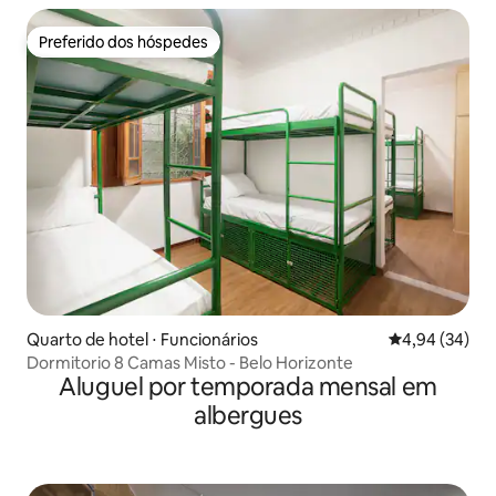
Preferido dos hóspedes
Preferido dos hóspedes
Quarto de hotel ⋅ Funcionários
4,94 de uma a
4,94 (34)
Dormitorio 8 Camas Misto - Belo Horizonte
Aluguel por temporada mensal em
albergues