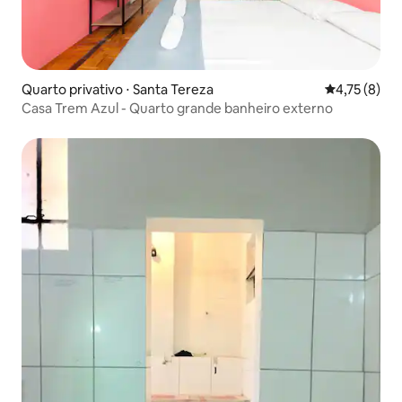
Quarto privativo ⋅ Santa Tereza
4,75 de uma 
4,75 (8)
Casa Trem Azul - Quarto grande banheiro externo