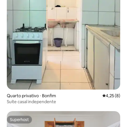
Quarto privativo ⋅ Bonfim
4,25 de uma 
4,25 (8)
Suíte casal independente
Superhost
Superhost