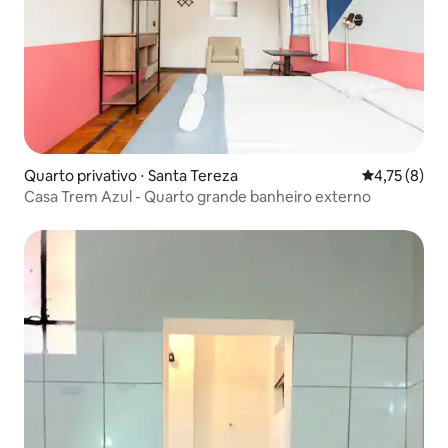
Quarto privativo ⋅ Santa Tereza
4,75 de uma 
4,75 (8)
Casa Trem Azul - Quarto grande banheiro externo