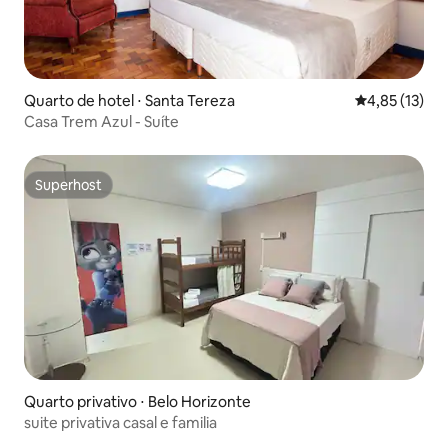
Quarto de hotel ⋅ Santa Tereza
4,85 de uma a
4,85 (13)
Casa Trem Azul - Suíte
Superhost
Superhost
Quarto privativo ⋅ Belo Horizonte
suite privativa casal e familia