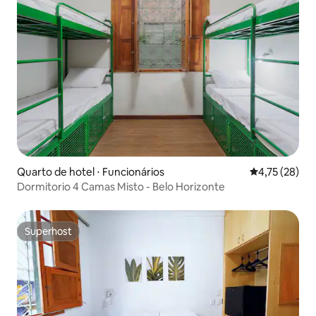
Quarto de hotel ⋅ Funcionários
4,75 de uma a
4,75 (28)
Dormitorio 4 Camas Misto - Belo Horizonte
Superhost
Superhost