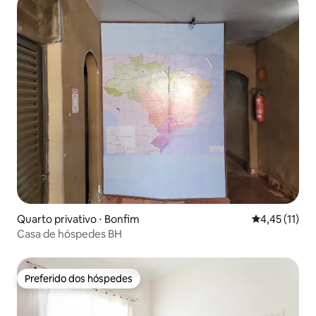
Quarto privativo ⋅ Bonfim
4,45 de uma a
4,45 (11)
Casa de hóspedes BH
Preferido dos hóspedes
Preferido dos hóspedes