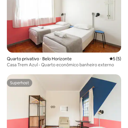
Quarto privativo ⋅ Belo Horizonte
5 de uma 
5 (5)
Casa Trem Azul - Quarto econômico banheiro externo
Superhost
Superhost