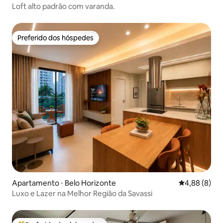
Loft alto padrão com varanda.
Preferido dos hóspedes
Preferido dos hóspedes
Apartamento ⋅ Belo Horizonte
4,88 de uma 
4,88 (8)
Luxo e Lazer na Melhor Região da Savassi