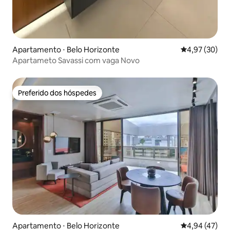
Apartamento ⋅ Belo Horizonte
4,97 de uma a
4,97 (30)
Apartameto Savassi com vaga Novo
Preferido dos hóspedes
Preferido dos hóspedes
Apartamento ⋅ Belo Horizonte
4,94 de uma a
4,94 (47)