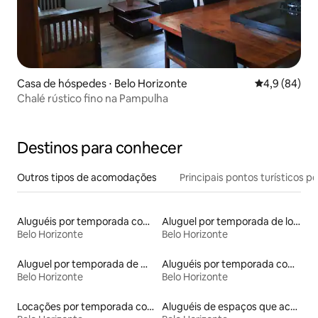
Casa de hóspedes ⋅ Belo Horizonte
4,9 de uma a
4,9 (84)
Chalé rústico fino na Pampulha
Destinos para conhecer
Outros tipos de acomodações
Principais pontos turísticos po
Aluguéis por temporada com sauna
Aluguel por temporada de lofts
Belo Horizonte
Belo Horizonte
Aluguel por temporada de microcasas
Aluguéis por temporada com acesso ao lago
Belo Horizonte
Belo Horizonte
Locações por temporada com piscina
Aluguéis de espaços que aceitam animais de estimação