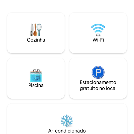
restaurantes, bar
Diamond Mall -Fórum Lafayette -
turísticos de BH. P
Filarmônica -Pç Assembleia -Vários
de 10 hóspedes, 
hospitais, incluindo 2 Mater Dei e Felicio
adicional. Nosso e
Rocho
casais, viajantes d
Será uma satisfaç
Cozinha
Wi-Fi
Estacionamento
Piscina
gratuito no local
Ar-condicionado