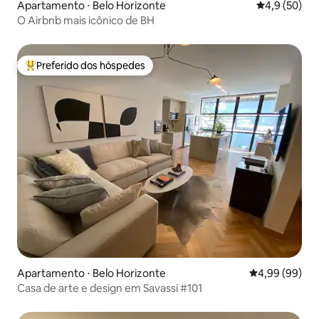
Apartamento ⋅ Belo Horizonte
4,9 de uma a
4,9 (50)
O Airbnb mais icônico de BH
Preferido dos hóspedes
Entre os melhores preferidos dos hóspedes
Apartamento ⋅ Belo Horizonte
4,99 de uma av
4,99 (99)
Casa de arte e design em Savassi #101