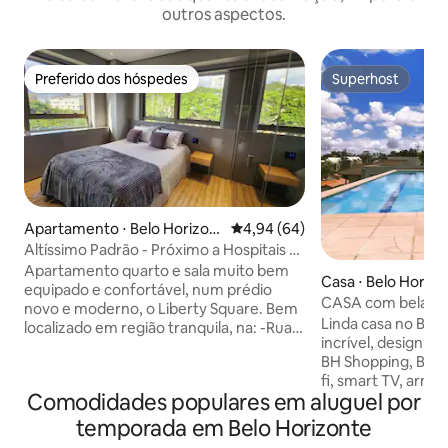
outros aspectos.
Preferido dos hóspedes
Superhost
Preferido dos hóspedes
Superhost
Apartamento ⋅ Belo Horizon
4,94 de uma avaliação média de
4,94 (64)
te
Altíssimo Padrão - Próximo a Hospitais e
Fórum - 8
Apartamento quarto e sala muito bem
Casa ⋅ Belo Horizo
equipado e confortável, num prédio
CASA com bela vis
novo e moderno, o Liberty Square. Bem
6x sem juros!
Linda casa no Bel
localizado em região tranquila, na: -Rua
incrível, design d
Juiz de Fora 673 -Com Ar Condicionado
BH Shopping, Bioco
no teto, na sala e no quarto. Vaga de
fi, smart TV, armá
Garagem; Academia, Piscina, Sauna e
Comodidades populares em aluguel por
cozinha, lavander
Jacuzzi na área do rooftop do prédio. -
incrível piscina com
Sistema de som 5 caixas no teto. - Em
temporada em Belo Horizonte
acesso a toda a ci
até 15 min a pé é possível chegar em: -