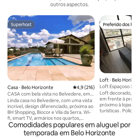
outros aspectos.
Superhost
Preferido dos hó
Superhost
Preferido dos hó
Loft ⋅ Belo Horizo
Loft Espaçoso 20º andar região central
Casa ⋅ Belo Horizonte
4,9 de uma avaliação média de 
4,9 (216)
de BH
Loft decorado, bem iluminado e arejado,
CASA com bela vista no Belvedere, em
em frente à praça 
6x sem juros!
Linda casa no Belvedere, com uma vista
próximo à lojas , restaurantes e atrações
incrível, design diferenciado, próxima ao
turísticas . Polícia
BH Shopping, Biocor e Vila da Serra. Wi-
Possui ar condicio
fi, smart TV, armários nos quartos,
teto, cama queen
Comodidades populares em aluguel por
cozinha, lavanderia, área gourmet e uma
confortável. Dispõe de duas Smart TV´s,
incrível piscina com borda infinita. Fácil
temporada em Belo Horizonte
forno elétrico, mi
acesso a toda a cidade, próximo a