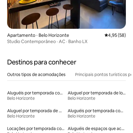
Apartamento ⋅ Belo Horizonte
4,95 de uma a
4,95 (58)
Studio Contemporâneo · AC · Banho LX
Destinos para conhecer
Outros tipos de acomodações
Principais pontos turísticos po
Aluguéis por temporada com sauna
Aluguel por temporada de lofts
Belo Horizonte
Belo Horizonte
Aluguel por temporada de microcasas
Aluguéis por temporada com acesso ao lago
Belo Horizonte
Belo Horizonte
Locações por temporada com piscina
Aluguéis de espaços que aceitam animais de estimação