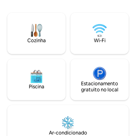
elétrico de uma boca, c
restaurantes, bares e diversos pontos
chaleira elétricas,
turísticos de BH. Para reservas a partir
passar e secador de cabelo . Mini
de 10 hóspedes, oferecemos uma casa
mercado e academia na sobreloj
adicional. Nosso espaço é ótimo para
possui estacionam
casais, viajantes de negócios e famílias.
Será uma satisfação te receber!
Cozinha
Wi-Fi
Estacionamento
Piscina
gratuito no local
Ar-condicionado