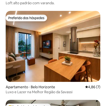
Loft alto padrão com varanda.
Preferido dos hóspedes
Preferido dos hóspedes
Apartamento ⋅ Belo Horizonte
4,86 de uma 
4,86 (7)
Luxo e Lazer na Melhor Região da Savassi