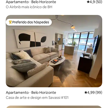
Apartamento ⋅ Belo Horizonte
4,9 de uma a
4,9 (50)
O Airbnb mais icônico de BH
Preferido dos hóspedes
Entre os melhores preferidos dos hóspedes
Apartamento ⋅ Belo Horizonte
4,99 de uma av
4,99 (99)
Casa de arte e design em Savassi #101