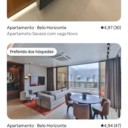
Apartamento ⋅ Belo Horizonte
4,97 de uma a
4,97 (30)
Apartameto Savassi com vaga Novo
Preferido dos hóspedes
Preferido dos hóspedes
Apartamento ⋅ Belo Horizonte
4,94 de uma a
4,94 (47)