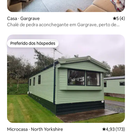
Casa ⋅ Gargrave
5 de uma 
5 (4)
Chalé de pedra aconchegante em Gargrave, perto de
Skipton
Preferido dos hóspedes
Preferido dos hóspedes
Microcasa ⋅ North Yorkshire
4,93 de uma av
4,93 (173)