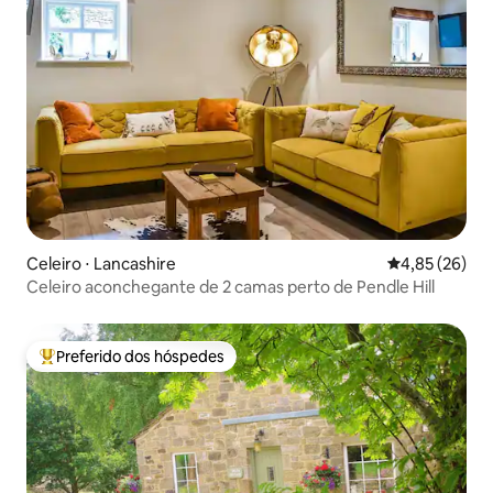
Celeiro ⋅ Lancashire
4,85 de uma a
4,85 (26)
Celeiro aconchegante de 2 camas perto de Pendle Hill
Preferido dos hóspedes
Entre os melhores preferidos dos hóspedes