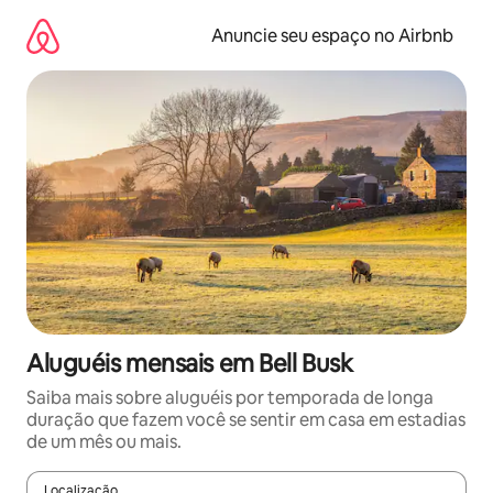
Pular
para
Anuncie seu espaço no Airbnb
o
conteúdo
Aluguéis mensais em Bell Busk
Saiba mais sobre aluguéis por temporada de longa
duração que fazem você se sentir em casa em estadias
de um mês ou mais.
Localização