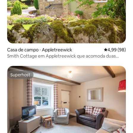
Casa de campo ⋅ Appletreewick
4,99 de uma av
4,99 (98)
Smith Cottage em Appletreewick que acomoda duas
pessoas
Superhost
Superhost