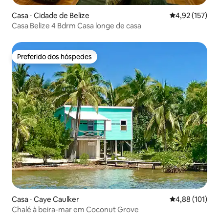
Casa ⋅ Cidade de Belize
4,92 de uma av
4,92 (157)
Casa Belize 4 Bdrm Casa longe de casa
Preferido dos hóspedes
Preferido dos hóspedes
Casa ⋅ Caye Caulker
4,88 de uma av
4,88 (101)
Chalé à beira-mar em Coconut Grove