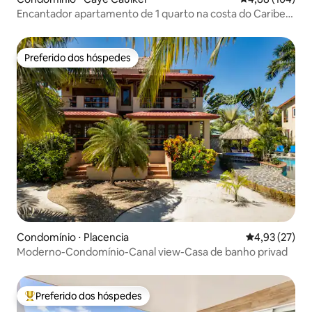
Encantador apartamento de 1 quarto na costa do Caribe
31
Preferido dos hóspedes
Preferido dos hóspedes
Condomínio ⋅ Placencia
4,93 de uma a
4,93 (27)
Moderno-Condomínio-Canal view-Casa de banho privad
Preferido dos hóspedes
Entre os melhores preferidos dos hóspedes