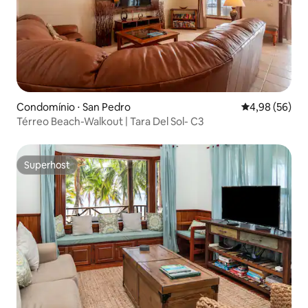
Condomínio ⋅ San Pedro
4,98 de uma a
4,98 (56)
Térreo Beach-Walkout | Tara Del Sol- C3
Superhost
Superhost