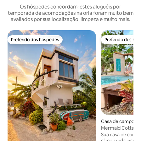
Os hóspedes concordam: estes aluguéis por
temporada de acomodações na orla foram muito bem
avaliados por sua localização, limpeza e muito mais.
Preferido dos hóspedes
Preferido dos hó
Preferido dos hóspedes
Preferido dos hó
Casa de campo ⋅ P
Mermaid Cottage 
Beach em Placenc
Sua casa de camp
climatizada inspir