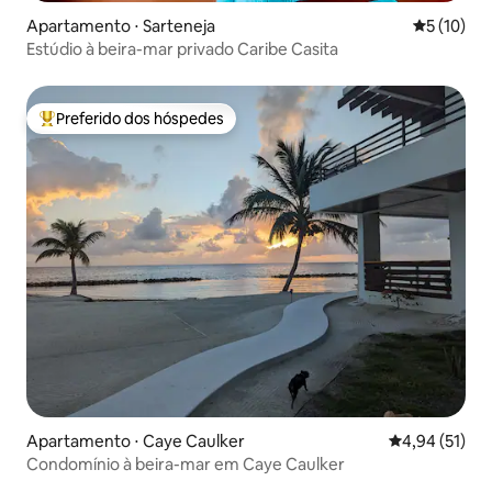
Apartamento ⋅ Sarteneja
5 de uma a
5 (10)
Estúdio à beira-mar privado Caribe Casita
Preferido dos hóspedes
Entre os melhores preferidos dos hóspedes
Apartamento ⋅ Caye Caulker
4,94 de uma a
4,94 (51)
Condomínio à beira-mar em Caye Caulker