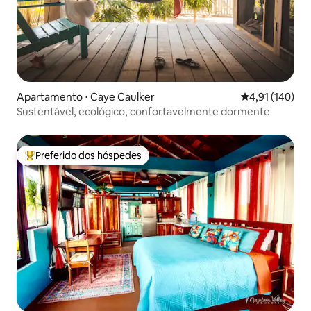
Apartamento ⋅ Caye Caulker
4,91 de uma av
4,91 (140)
Sustentável, ecológico, confortavelmente dormente
Preferido dos hóspedes
Entre os melhores preferidos dos hóspedes