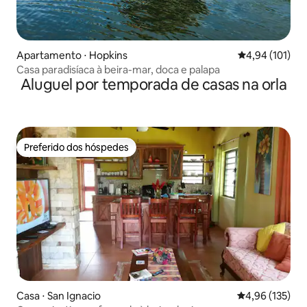
Apartamento ⋅ Hopkins
4,94 de uma av
4,94 (101)
Casa paradisíaca à beira-mar, doca e palapa
Aluguel por temporada de casas na orla
Preferido dos hóspedes
Preferido dos hóspedes
Casa ⋅ San Ignacio
4,96 de uma av
4,96 (135)