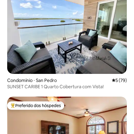
Condomínio ⋅ San Pedro
5 de uma a
5 (79)
SUNSET CARIBE 1 Quarto Cobertura com Vista!
Preferido dos hóspedes
Entre os melhores preferidos dos hóspedes