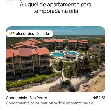
Aluguel de apartamento para
temporada na orla
Preferido dos hóspedes
Entre os melhores preferidos dos hóspedes
Condomínio ⋅ San Pedro
5 de uma a
5 (16)
Condomínio à beira-mar, vista deslumbrante para o
recife, piscina do resort