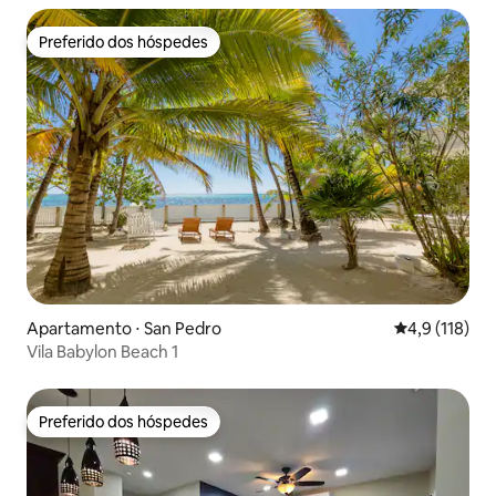
Preferido dos hóspedes
Preferido dos hóspedes
Apartamento ⋅ San Pedro
4,9 de uma av
4,9 (118)
Vila Babylon Beach 1
Preferido dos hóspedes
Preferido dos hóspedes