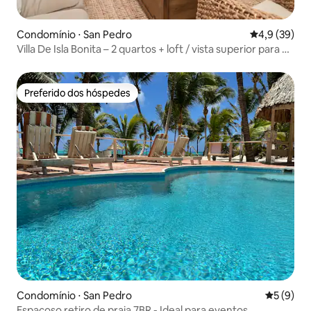
Condomínio ⋅ San Pedro
4,9 de uma a
4,9 (39)
Villa De Isla Bonita – 2 quartos + loft / vista superior para o
mar
Preferido dos hóspedes
Preferido dos hóspedes
Condomínio ⋅ San Pedro
5 de uma 
5 (9)
Espaçoso retiro de praia 7BR - Ideal para eventos