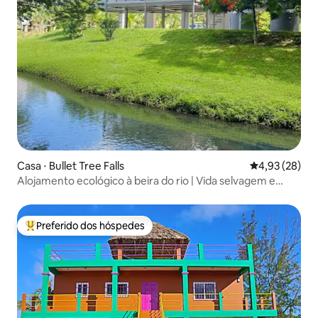
Casa ⋅ Bullet Tree Falls
4,93 de uma a
4,93 (28)
Alojamento ecológico à beira do rio | Vida selvagem e
cachoeiras
Preferido dos hóspedes
Entre os melhores preferidos dos hóspedes