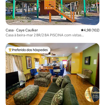
Casa ⋅ Caye Caulker
4,98 de uma av
4,98 (102)
Casa à beira-mar 2 BR/2 BA PISCINA com vistas
deslumbrantes!
Preferido dos hóspedes
Entre os melhores preferidos dos hóspedes