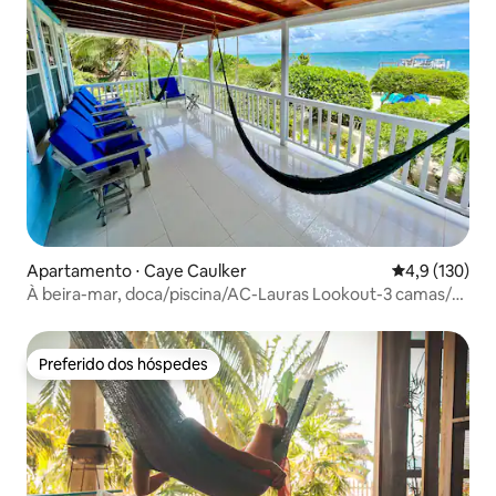
Apartamento ⋅ Caye Caulker
4,9 de uma av
4,9 (130)
À beira-mar, doca/piscina/AC-Lauras Lookout-3 camas/2
banheiros
Preferido dos hóspedes
Preferido dos hóspedes