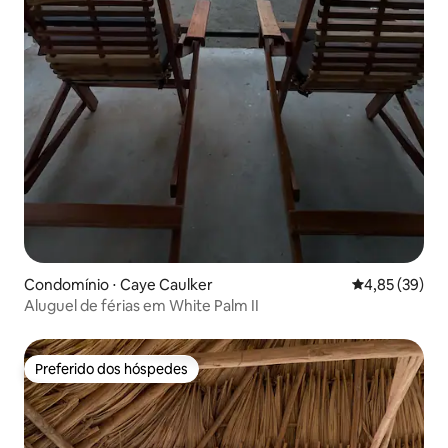
Condomínio ⋅ Caye Caulker
4,85 de uma a
4,85 (39)
Aluguel de férias em White Palm II
Preferido dos hóspedes
Preferido dos hóspedes