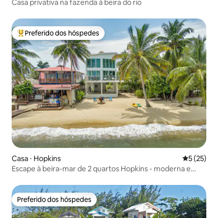
Casa privativa na fazenda à beira do rio
Preferido dos hóspedes
Entre os melhores preferidos dos hóspedes
Casa ⋅ Hopkins
5 de uma a
5 (25)
Escape à beira-mar de 2 quartos Hopkins - moderna e
aconchegante
Preferido dos hóspedes
Preferido dos hóspedes