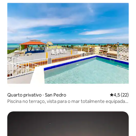
Quarto privativo ⋅ San Pedro
4,5 de uma a
4,5 (22)
Piscina no terraço, vista para o mar totalmente equipada
SUÍTE Sarah!