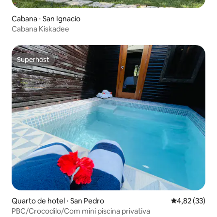
Cabana ⋅ San Ignacio
Cabana Kiskadee
Superhost
Superhost
Quarto de hotel ⋅ San Pedro
4,82 de uma a
4,82 (33)
PBC/Crocodilo/Com mini piscina privativa