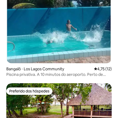
Bangalô ⋅ Los Lagos Community
4,75 de uma a
4,75 (12)
Piscina privativa. A 10 minutos do aeroporto. Perto de
Altun Ha
Preferido dos hóspedes
Preferido dos hóspedes