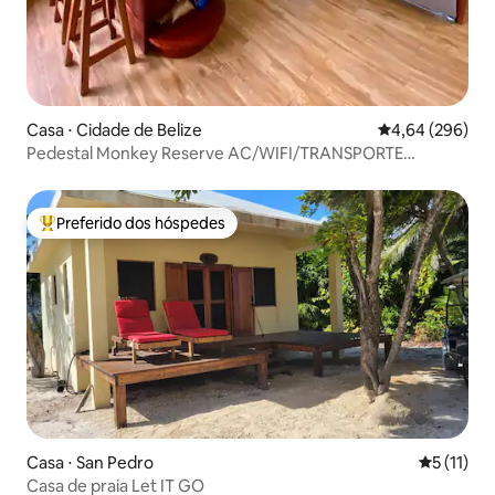
Casa ⋅ Cidade de Belize
4,64 de uma ava
4,64 (296)
Pedestal Monkey Reserve AC/WIFI/TRANSPORTE
GRATUITO.
Preferido dos hóspedes
Entre os melhores preferidos dos hóspedes
Casa ⋅ San Pedro
5 de uma a
5 (11)
Casa de praia Let IT GO