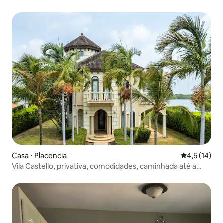
Casa ⋅ Placencia
4,5 de uma a
4,5 (14)
Vila Castello, privativa, comodidades, caminhada até a
praia