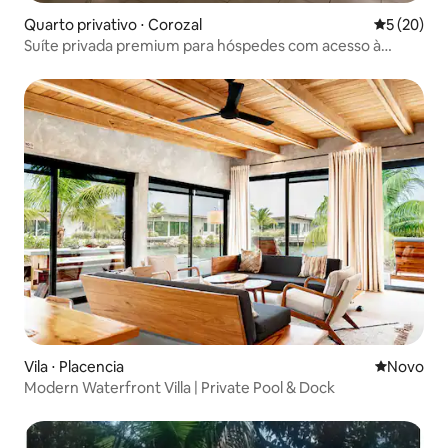
Quarto privativo ⋅ Corozal
5 de uma a
5 (20)
Suíte privada premium para hóspedes com acesso à
piscina
Vila ⋅ Placencia
Novo lugar
Novo
Modern Waterfront Villa | Private Pool & Dock