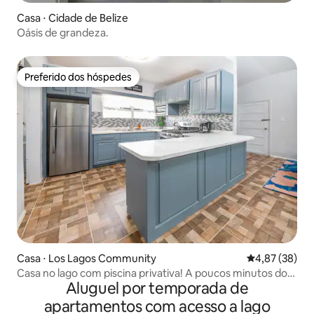
Casa ⋅ Cidade de Belize
Oásis de grandeza.
Preferido dos hóspedes
Preferido dos hóspedes
Casa ⋅ Los Lagos Community
4,87 de uma a
4,87 (38)
Casa no lago com piscina privativa! A poucos minutos do
Aluguel por temporada de
aeroporto
apartamentos com acesso a lago