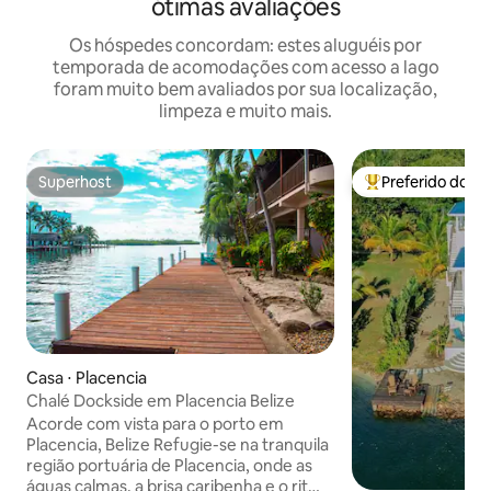
ótimas avaliações
Os hóspedes concordam: estes aluguéis por
temporada de acomodações com acesso a lago
foram muito bem avaliados por sua localização,
limpeza e muito mais.
Superhost
Preferido dos 
Superhost
Entre os melhore
Casa ⋅ Placencia
Chalé Dockside em Placencia Belize
Acorde com vista para o porto em
Placencia, Belize Refugie-se na tranquila
região portuária de Placencia, onde as
águas calmas, a brisa caribenha e o ritmo