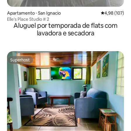
Apartamento ⋅ San Ignacio
4,98 de uma av
4,98 (107)
Elle's Place Studio # 2
Aluguel por temporada de flats com
lavadora e secadora
Superhost
Superhost