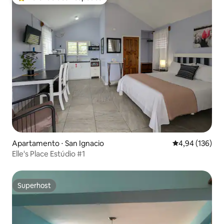
Entre os melhores preferidos dos hóspedes
Apartamento ⋅ San Ignacio
4,94 de uma av
4,94 (136)
Elle's Place Estúdio #1
Superhost
Superhost