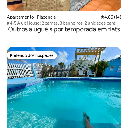
Apartamento ⋅ Placencia
4,86 de uma a
4,86 (14)
#4-5 Alux House: 2 camas, 3 banheiros, 2 unidades para
Outros aluguéis por temporada em flats
grupos
Preferido dos hóspedes
Preferido dos hóspedes