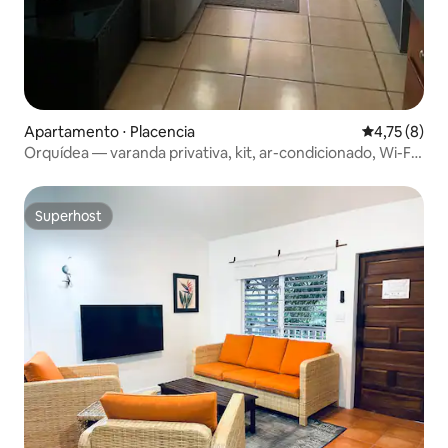
Apartamento ⋅ Placencia
4,75 de uma 
4,75 (8)
Orquídea — varanda privativa, kit, ar-condicionado, Wi-Fi,
bicicletas, piscina
Superhost
Superhost