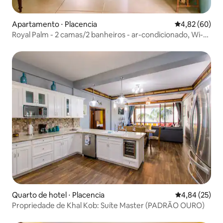
Apartamento ⋅ Placencia
4,82 de uma a
4,82 (60)
Royal Palm - 2 camas/2 banheiros - ar-condicionado, Wi-Fi
5G, bicicletas, piscina
Quarto de hotel ⋅ Placencia
4,84 de uma a
4,84 (25)
Propriedade de Khal Kob: Suíte Master (PADRÃO OURO)