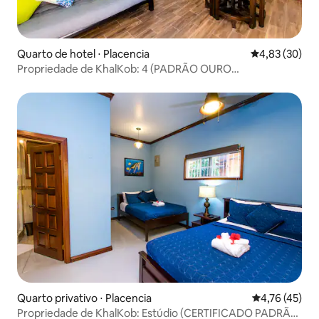
Quarto de hotel ⋅ Placencia
4,83 de uma a
4,83 (30)
Propriedade de KhalKob: 4 (PADRÃO OURO
CERTIFICADO)
Quarto privativo ⋅ Placencia
4,76 de uma a
4,76 (45)
Propriedade de KhalKob: Estúdio (CERTIFICADO PADRÃO