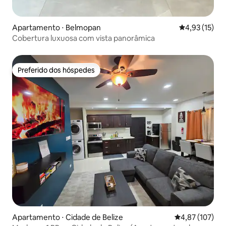
Apartamento ⋅ Belmopan
4,93 de uma a
4,93 (15)
Cobertura luxuosa com vista panorâmica
Preferido dos hóspedes
Preferido dos hóspedes
Apartamento ⋅ Cidade de Belize
4,87 de uma av
4,87 (107)