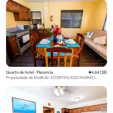
Quarto de hotel ⋅ Placencia
4,64 de uma a
4,64 (28)
Propriedade de KhalKob: 3 (CERTIFICADO PADRÃO
OURO)