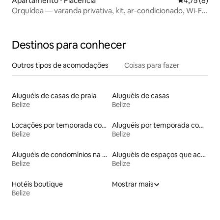
Apartamento ⋅ Placencia
4,75 de uma 
4,75 (8)
Orquídea — varanda privativa, kit, ar-condicionado, Wi-Fi,
bicicletas, piscina
Destinos para conhecer
Outros tipos de acomodações
Coisas para fazer
Aluguéis de casas de praia
Aluguéis de casas
Belize
Belize
Locações por temporada com piscina
Aluguéis por temporada com acesso à praia
Belize
Belize
Aluguéis de condomínios na praia
Aluguéis de espaços que aceitam animais de estimação
Belize
Belize
Hotéis boutique
Mostrar mais
Belize