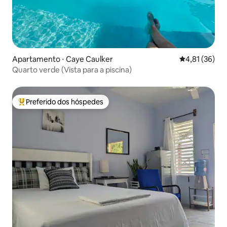
Apartamento ⋅ Caye Caulker
4,81 de uma a
4,81 (36)
Quarto verde (Vista para a piscina)
Preferido dos hóspedes
Entre os melhores preferidos dos hóspedes