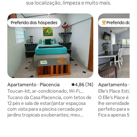
sua localização, limpeza e muito mais.
Preferido dos hóspedes
Preferido dos 
Preferido dos hóspedes
Entre os melhore
Apartamento ⋅ Placencia
4,86 de uma avaliação média de
4,86 (74)
Apartamento ⋅ San
Toucan-kit, ar-condicionado, Wi-Fi,
Elle's Place Estúdi
bicicleta, jardins tropicais, piscina
Tucano da Casa Placencia, com tetos de
O Elle's Place é d
12 pés e sala de estar/jantar espaçosa
lhe serenidade e t
com vista para a piscina cercada por
perfeito para se c
jardins tropicais exuberantes; meu
Fica a apenas 5 mi
favorito pessoal, muito romântico.
mercearias, posto 
Pinturas, incluindo Walter Castillo e
eletrônico e algun
Rojas, banheiro personalizado com
Desfrute de uma 