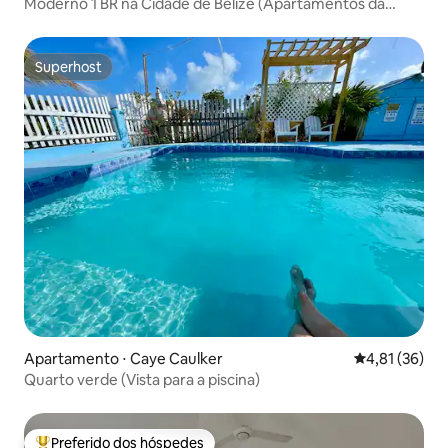
Moderno 1 BR na Cidade de Belize (Apartamentos da
Embaixada)
Superhost
Superhost
Apartamento ⋅ Caye Caulker
4,81 de uma a
4,81 (36)
Quarto verde (Vista para a piscina)
Preferido dos hóspedes