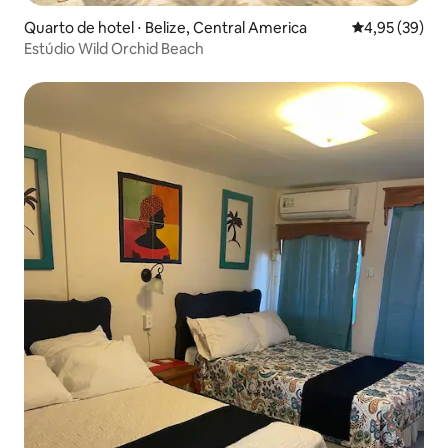
Quarto de hotel ⋅ Belize, Central America
4,95 de uma a
4,95 (39)
Estúdio Wild Orchid Beach