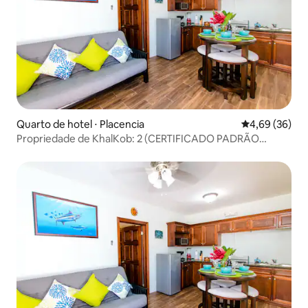
Quarto de hotel ⋅ Placencia
4,69 de uma a
4,69 (36)
Propriedade de KhalKob: 2 (CERTIFICADO PADRÃO
OURO)