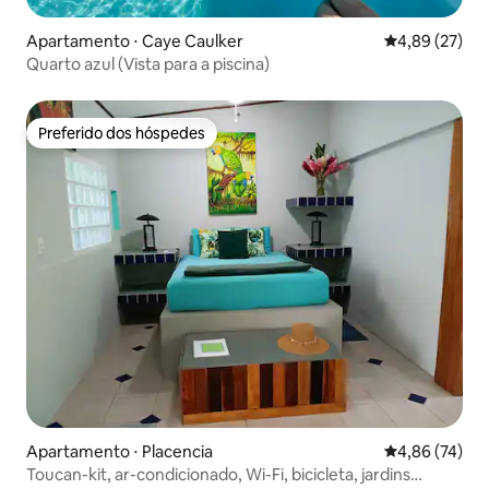
Apartamento ⋅ Caye Caulker
4,89 de uma a
4,89 (27)
Quarto azul (Vista para a piscina)
Preferido dos hóspedes
Preferido dos hóspedes
Apartamento ⋅ Placencia
4,86 de uma a
4,86 (74)
Toucan-kit, ar-condicionado, Wi-Fi, bicicleta, jardins