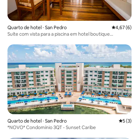
Quarto de hotel ⋅ San Pedro
4,67 de uma 
4,67 (6)
Suíte com vista para a piscina em hotel boutique
escondido
Quarto de hotel ⋅ San Pedro
5 de uma 
5 (3)
*NOVO* Condomínio 3QT - Sunset Caribe