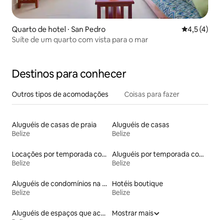
Quarto de hotel ⋅ San Pedro
4,5 de uma 
4,5 (4)
Suíte de um quarto com vista para o mar
Destinos para conhecer
Outros tipos de acomodações
Coisas para fazer
Aluguéis de casas de praia
Aluguéis de casas
Belize
Belize
Locações por temporada com piscina
Aluguéis por temporada com acesso à praia
Belize
Belize
Aluguéis de condomínios na praia
Hotéis boutique
Belize
Belize
Aluguéis de espaços que aceitam animais de estimação
Mostrar mais