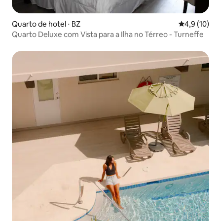
Quarto de hotel ⋅ BZ
4,9 de uma a
4,9 (10)
Quarto Deluxe com Vista para a Ilha no Térreo - Turneffe