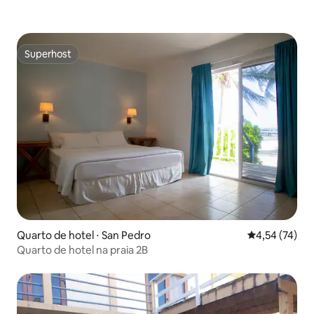
Superhost
Superhost
Quarto de hotel ⋅ San Pedro
4,54 de uma a
4,54 (74)
Quarto de hotel na praia 2B