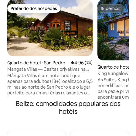
Preferido dos hóspedes
Superhost
Preferido dos hóspedes
Superhost
Quarto de hotel ⋅ San Pedro
4,96 de uma avaliação média de
4,96 (74)
Quarto de hotel ⋅
Mangata Villas — Casitas privativas na
King Bungalow de 
selva
Mångata Villas é um hotel boutique
vistas e relaxame
As Suítes King Bu
apenas para adultos (18+) localizado a 6,5
em edifícios inde
milhas ao norte de San Pedro e é o lugar
para paz e privaci
perfeito para umas férias relaxantes ou
encontrará uma ár
uma lua de mel romântica. Nossas vilas à
Belize: comodidades populares dos
com uma cama kin
beira-mar e casitas na selva têm todas as
moderno com chuv
suas comodidades modernas, incluindo
hotéis
principal tem uma
roupas de cama luxuosas, banheiros
de jantar e área de
parecidos com spa e cozinhas
abobadados de mad
totalmente abastecidas. A piscina e a
as janelas amplas 
praia ficam a poucos passos do seu