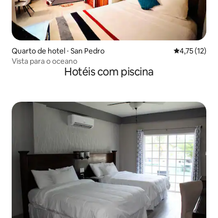
Quarto de hotel ⋅ San Pedro
4,75 de uma a
4,75 (12)
Vista para o oceano
Hotéis com piscina