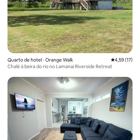
Quarto de hotel ⋅ Orange Walk
4,59 de uma a
4,59 (17)
Chalé à beira do rio no Lamanai Riverside Retreat