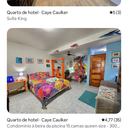
Quarto de hotel ⋅ Caye Caulker
5 de uma 
5 (3)
Suíte King
Quarto de hotel ⋅ Caye Caulker
4,77 de uma a
4,77 (35)
Condomínio à beira da piscina 15 camas queen size - 300