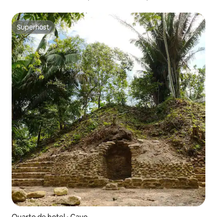
pés do táxi aquático
Superhost
Superhost
Quarto de hotel ⋅ Cayo