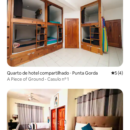
Quarto de hotel compartilhado ⋅ Punta Gorda
5 de uma 
5 (4)
A Piece of Ground - Casulo nº 1