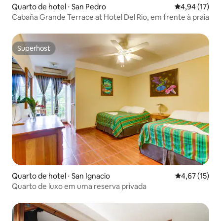
Quarto de hotel ⋅ San Pedro
4,94 de uma a
4,94 (17)
Cabaña Grande Terrace at Hotel Del Rio, em frente à praia
Superhost
Superhost
Quarto de hotel ⋅ San Ignacio
4,67 de uma a
4,67 (15)
Quarto de luxo em uma reserva privada