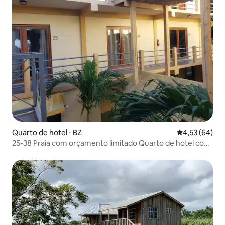
Quarto de hotel ⋅ BZ
4,53 de uma a
4,53 (64)
25-38 Praia com orçamento limitado Quarto de hotel com
piscina e ar-condicionado