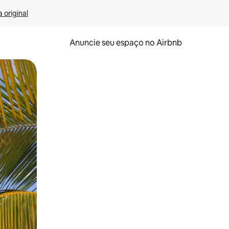
 original
Anuncie seu espaço no Airbnb
 deslizando o dedo na tela.