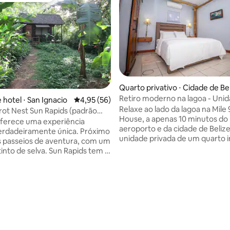
 média de 5, 3 avaliações
Quarto privativo ⋅ Cidade de Bel
e
Retiro moderno na lagoa - Unid
 hotel ⋅ San Ignacio
4,95 de uma avaliação média de 5, 56 avalia
4,95 (56)
Perto do aeroporto e da cidade
Relaxe ao lado da lagoa na Mil
rot Nest Sun Rapids (padrão
House, a apenas 10 minutos do
ferece uma experiência
aeroporto e da cidade de Beliz
rdadeiramente única. Próximo
unidade privada de um quarto i
s passeios de aventura, com um
cozinha completa, banheiro ele
 selva. Sun Rapids tem 1
condicionado, espaço de trabal
sal, 1 cama de solteiro,
de alta velocidade. Desfrute de
res, plugues 110w (eletricidade
vistas para a natureza, uma pr
por dia, 7 dias por semana), um
fechada com segurança 24h e 
privativo com água quente e
estacionamento. Todas as com
m rede. Você ouvirá as
são novas e projetadas para co
o Rio Mopan. As crianças
Ideal para viagens curtas, a tra
 quando ficam com os pais no
estadias prolongadas. Pergunt