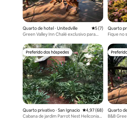
Quarto de hotel ⋅ Unitedville‎
5 de uma avaliação
5 (7)
Quarto pri
Green Valley Inn Chalé exclusivo para
Fique no s
casais (+1 criança)
perto da
Preferido dos hóspedes
Preferid
Preferido dos hóspedes
Preferid
Quarto privativo ⋅ San Ignacio
4,97 de uma avaliação 
4,97 (68)
Quarto de 
Cabana de jardim Parrot Nest Heliconia
B&B Green
(padrão ouro)
banheiros