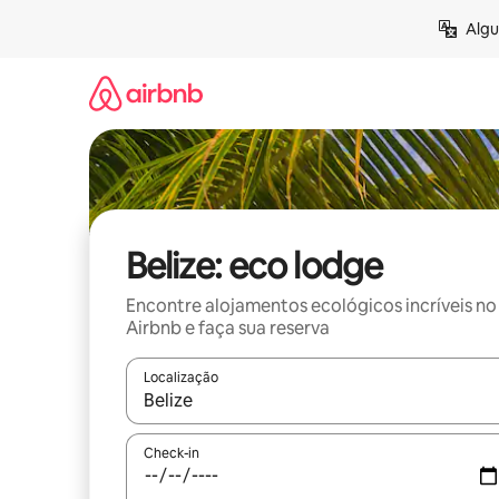
Pular
Algu
para
o
conteúdo
Belize: eco lodge
Encontre alojamentos ecológicos incríveis no
Airbnb e faça sua reserva
Localização
Quando os resultados estiverem disponíveis, expl
Check-in