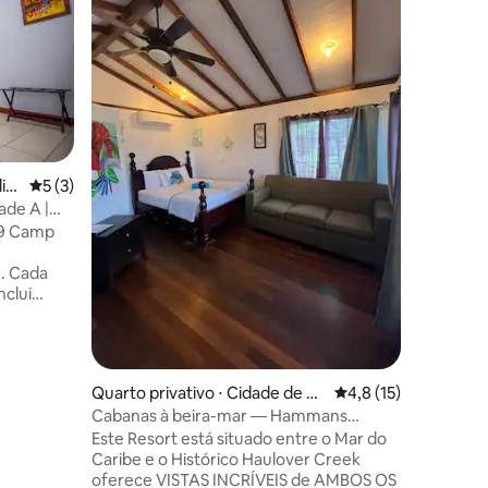
El Progre
Vila mode
Comparti
selva co
lembrand
nos rode
localizad
Ignacio. 
Mountain
atrações 
iz
5 de uma avaliação média de 5, 3 avaliações
5 (3)
Pools e 
ade A |
ções
conforto
e 9 Camp
casa na 
Explore a
e. Cada
tropical 
nclui
ou camin
gante, ar-
passeios
ho e Wi-Fi
 redes,
opriedade
Quarto privativo ⋅ Cidade de Be
4,8 de uma avaliação
4,8 (15)
muito
lize
Cabanas à beira-mar — Hammans
odidades
(padrão ouro BTB)
Este Resort está situado entre o Mar do
nforto.
Caribe e o Histórico Haulover Creek
balho ou
oferece VISTAS INCRÍVEIS de AMBOS OS
e-nos