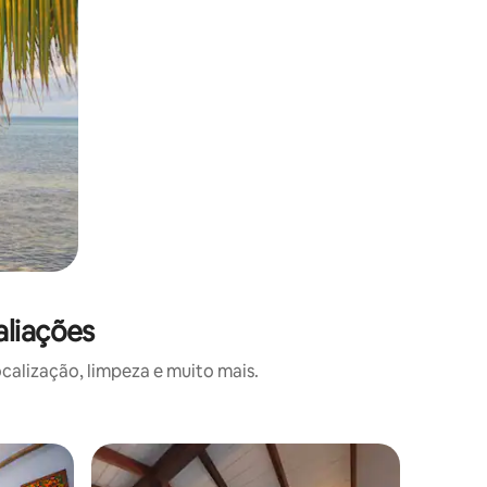
aliações
alização, limpeza e muito mais.
Quarto pr