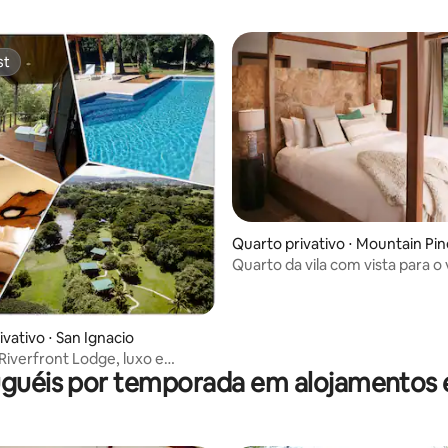
st
st
Quarto privativo ⋅ Mountain Pi
Quarto da vila com vista para o 
 média de 5, 3 avaliações
vativo ⋅ San Ignacio
Riverfront Lodge, luxo e
uguéis por temporada em alojamentos 