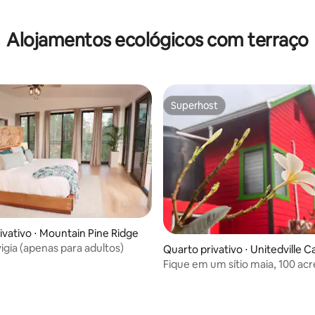
Alojamentos ecológicos com terraço
Superhost
Superhost
ivativo ⋅ Mountain Pine Ridge
igia (apenas para adultos)
Quarto privativo ⋅ Unitedville‎ C
o
Fique em um sítio maia, 100 acr
selva, perto de uma caverna c
eletrônicos
 média de 5, 9 avaliações