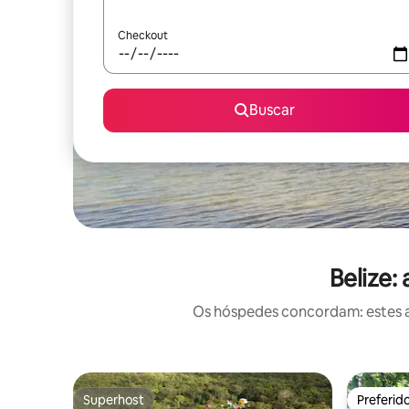
Checkout
Buscar
Belize:
Os hóspedes concordam: estes a
Superhost
Preferid
Superhost
Preferid