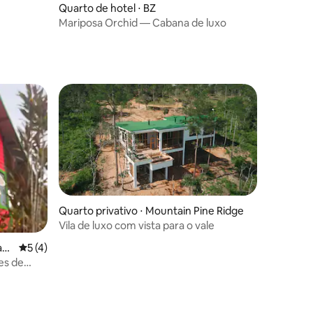
Quarto de hotel ⋅ BZ
Mariposa Orchid — Cabana de luxo
Quarto privativo ⋅ Mountain Pine Ridge
Vila de luxo com vista para o vale
ay
5 de uma avaliação média de 5, 4 avaliações
5 (4)
es de
om caixas