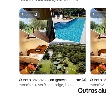
Natureza, ao lado da piscina
Superhost
Superho
Superhost
Superho
Quarto privativo ⋅ San Ignacio
5 de uma avaliação
5 (3)
Quarto pri
Yuma's 2- Riverfront Lodge, luxo e
Yuma's 3-
Outros al
natureza
natureza