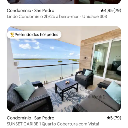
Condomínio ⋅ San Pedro
4,95 de uma a
4,95 (79)
Lindo Condomínio 2b/2b à beira-mar - Unidade 303
Preferido dos hóspedes
Entre os melhores preferidos dos hóspedes
Condomínio ⋅ San Pedro
5 de uma a
5 (79)
SUNSET CARIBE 1 Quarto Cobertura com Vista!