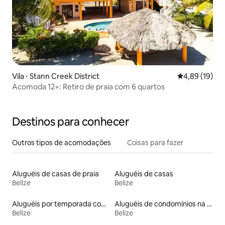
Vila ⋅ Stann Creek District
4,89 de uma a
4,89 (19)
Acomoda 12+: Retiro de praia com 6 quartos
Destinos para conhecer
Outros tipos de acomodações
Coisas para fazer
Aluguéis de casas de praia
Aluguéis de casas
Belize
Belize
Aluguéis por temporada com acesso à praia
Aluguéis de condomínios na praia
Belize
Belize