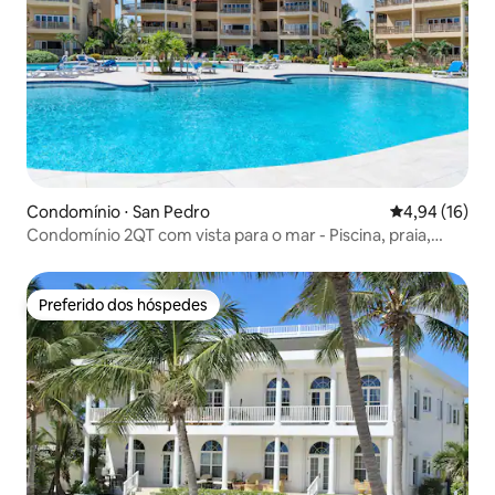
Condomínio ⋅ San Pedro
4,94 de uma a
4,94 (16)
Condomínio 2QT com vista para o mar - Piscina, praia,
varanda espaçosa
Preferido dos hóspedes
Preferido dos hóspedes