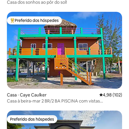
Casa dos sonhos ao pôr do sol!
Preferido dos hóspedes
Entre os melhores preferidos dos hóspedes
Casa ⋅ Caye Caulker
4,98 de uma av
4,98 (102)
Casa à beira-mar 2 BR/2 BA PISCINA com vistas
deslumbrantes!
Preferido dos hóspedes
Preferido dos hóspedes