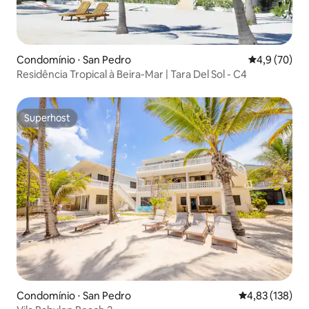
Condomínio ⋅ San Pedro
4,9 de uma a
4,9 (70)
Residência Tropical à Beira-Mar | Tara Del Sol - C4
Superhost
Superhost
Condomínio ⋅ San Pedro
4,83 de uma av
4,83 (138)