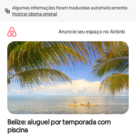
Pular
Algumas informações foram traduzidas automaticamente. 
para
Mostrar idioma original
o
conteúdo
Anuncie seu espaço no Airbnb
Belize: aluguel por temporada com
piscina