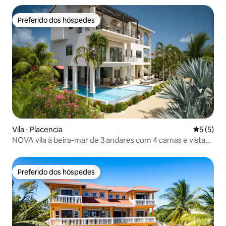
Preferido dos hóspedes
Preferido dos hóspedes
Vila ⋅ Placencia
5 de uma 
5 (5)
NOVA vila à beira-mar de 3 andares com 4 camas e vista
para o pôr
Preferido dos hóspedes
Preferido dos hóspedes