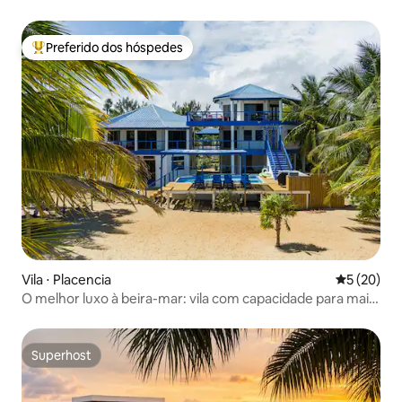
Preferido dos hóspedes
Entre os melhores preferidos dos hóspedes
Vila ⋅ Placencia
5 de uma a
5 (20)
O melhor luxo à beira-mar: vila com capacidade para mais
de 15 pessoas
Superhost
Superhost