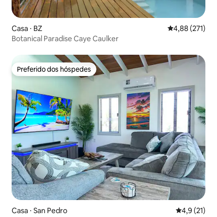
Casa ⋅ BZ
4,88 de uma av
4,88 (271)
Botanical Paradise Caye Caulker
Preferido dos hóspedes
Preferido dos hóspedes
Casa ⋅ San Pedro
4,9 de uma a
4,9 (21)