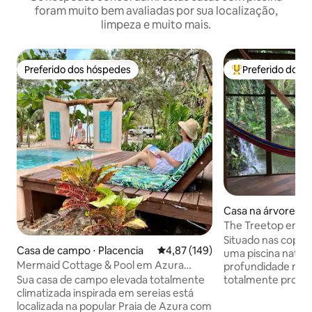
foram muito bem avaliadas por sua localização,
limpeza e muito mais.
Preferido dos hóspedes
Preferido dos 
Preferido dos hóspedes
Entre os melhore
Casa na árvore ⋅ 
The Treetop em Pi
Situado nas copas
Casa de campo ⋅ Placencia
4,87 de uma avaliação média de 
4,87 (149)
uma piscina natura
Mermaid Cottage & Pool em Azura
profundidade na s
Beach em Placencia
totalmente proteg
Sua casa de campo elevada totalmente
livre de insetos! Sala de estar no primeiro
climatizada inspirada em sereias está
andar e um quart
localizada na popular Praia de Azura com