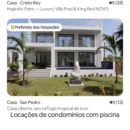
Casa ⋅ Cristo Rey
5 de uma a
5 (33)
Majestic Palm — Luxury Villa Pool & King Bed NOVO
Preferido dos hóspedes
Entre os melhores preferidos dos hóspedes
Casa ⋅ San Pedro
5 de uma a
5 (13)
Casa Liberta, seu refúgio tropical de luxo
Locações de condomínios com piscina