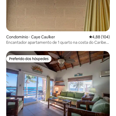
Condomínio ⋅ Caye Caulker
4,88 de uma av
4,88 (104)
Encantador apartamento de 1 quarto na costa do Caribe
31
Preferido dos hóspedes
Preferido dos hóspedes