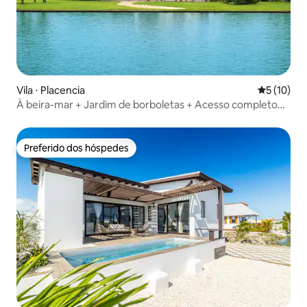
Vila ⋅ Placencia
5 de uma a
5 (10)
À beira-mar + Jardim de borboletas + Acesso completo
ao resort
Preferido dos hóspedes
Preferido dos hóspedes