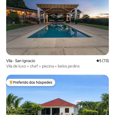
Vila ⋅ San Ignacio
5 de uma a
5 (73)
Vila de luxo + chef + piscina + belos jardins
Preferido dos hóspedes
Entre os melhores preferidos dos hóspedes