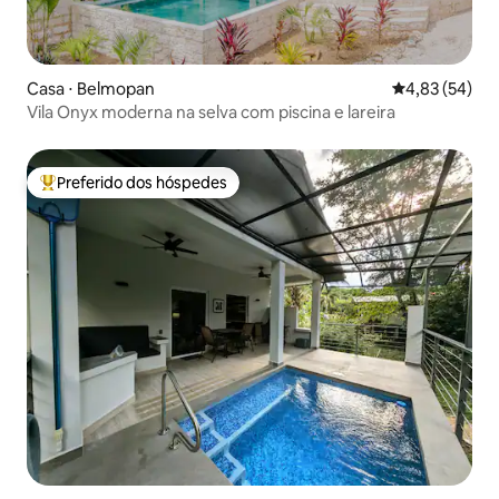
Casa ⋅ Belmopan
4,83 de uma a
4,83 (54)
Vila Onyx moderna na selva com piscina e lareira
Preferido dos hóspedes
Entre os melhores preferidos dos hóspedes