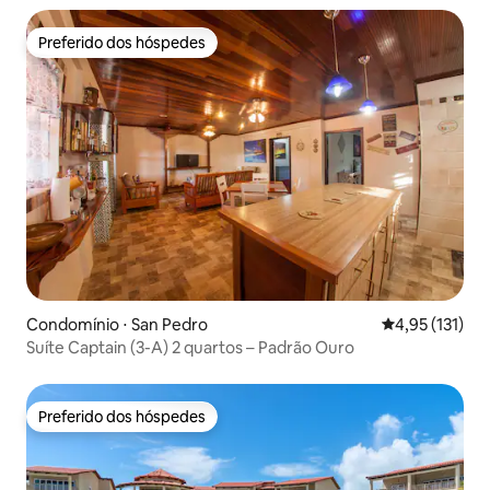
Preferido dos hóspedes
Preferido dos hóspedes
Condomínio ⋅ San Pedro
4,95 de uma av
4,95 (131)
Suíte Captain (3-A) 2 quartos – Padrão Ouro
Preferido dos hóspedes
Preferido dos hóspedes