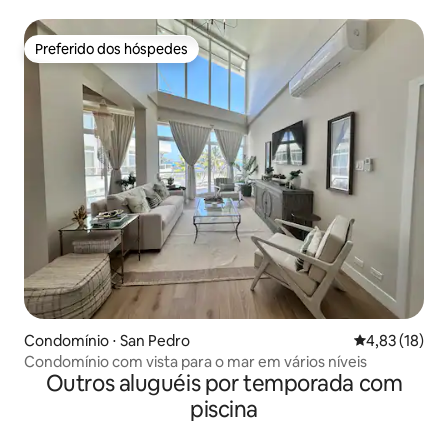
Preferido dos hóspedes
Preferido dos hóspedes
Condomínio ⋅ San Pedro
4,83 de uma a
4,83 (18)
Condomínio com vista para o mar em vários níveis
Outros aluguéis por temporada com
piscina