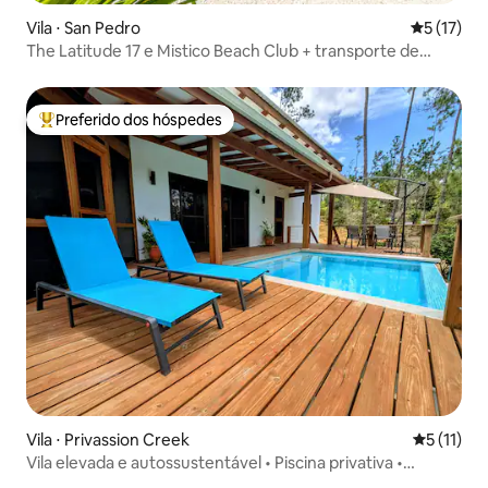
Vila ⋅ San Pedro
5 de uma a
5 (17)
The Latitude 17 e Mistico Beach Club + transporte de
barco
Preferido dos hóspedes
Entre os melhores preferidos dos hóspedes
Vila ⋅ Privassion Creek
5 de uma a
5 (11)
Vila elevada e autossustentável • Piscina privativa •
Cachoeira