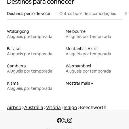
Destinos para conhecer
Destinos perto de você
Outros tipos de acomodações
Pr
Wollongong
Melbourne
Aluguéis por temporada
Aluguéis por temporada
Ballarat
Montanhas Azuis
Aluguéis por temporada
Aluguéis por temporada
Camberra
Warrnambool
Aluguéis por temporada
Aluguéis por temporada
Kiama
Mostrar mais
Aluguéis por temporada
Airbnb
Austrália
Vitória
Indigo
Beechworth