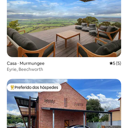
Casa ⋅ Murmungee
5 de uma 
5 (5)
Eyrie, Beechworth
Preferido dos hóspedes
Entre os melhores preferidos dos hóspedes