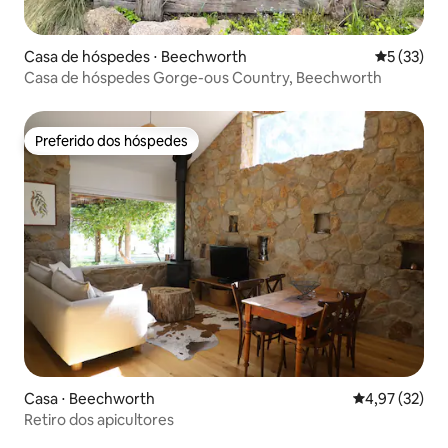
Casa de hóspedes ⋅ Beechworth
5 de uma a
5 (33)
Casa de hóspedes Gorge-ous Country, Beechworth
Preferido dos hóspedes
Preferido dos hóspedes
Casa ⋅ Beechworth
4,97 de uma a
4,97 (32)
Retiro dos apicultores