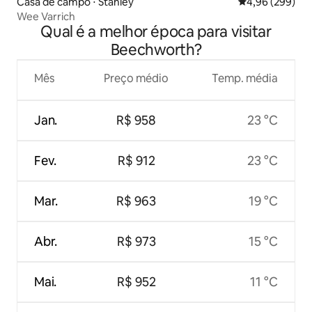
Casa de campo ⋅ Stanley
4,96 de uma ava
4,96 (299)
Wee Varrich
Qual é a melhor época para visitar
Beechworth?
Mês
Preço médio
Temp. média
Jan.
R$ 958
23 °C
Fev.
R$ 912
23 °C
Mar.
R$ 963
19 °C
Abr.
R$ 973
15 °C
Mai.
R$ 952
11 °C