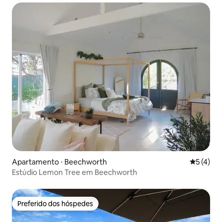
Apartamento ⋅ Beechworth
5 de uma 
5 (4)
Estúdio Lemon Tree em Beechworth
Preferido dos hóspedes
Preferido dos hóspedes