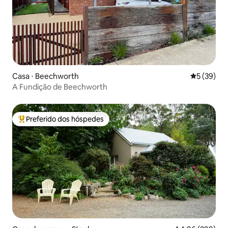
Casa ⋅ Beechworth
5 de uma a
5 (39)
A Fundição de Beechworth
Preferido dos hóspedes
Entre os melhores preferidos dos hóspedes