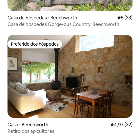
Casa de hóspedes ⋅ Beechworth
5 de uma a
5 (33)
Casa de hóspedes Gorge-ous Country, Beechworth
Preferido dos hóspedes
Preferido dos hóspedes
Casa ⋅ Beechworth
4,97 de uma a
4,97 (32)
Retiro dos apicultores