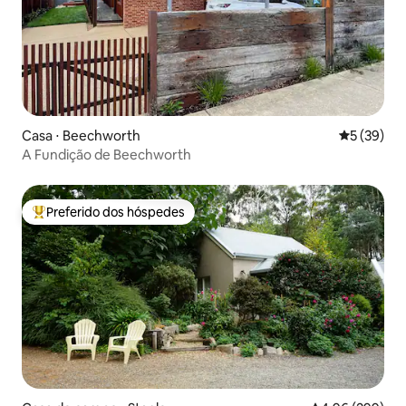
Casa ⋅ Beechworth
5 de uma a
5 (39)
A Fundição de Beechworth
Preferido dos hóspedes
Entre os melhores preferidos dos hóspedes