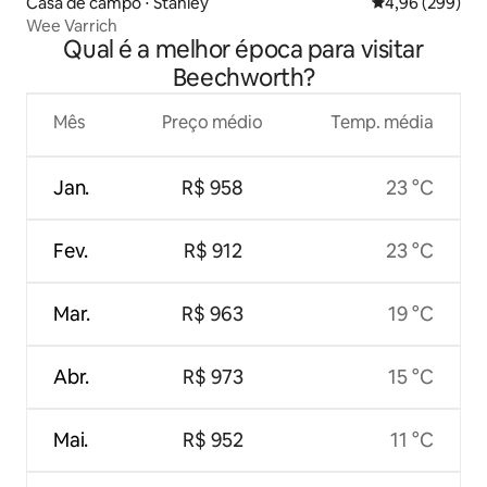
Casa de campo ⋅ Stanley
4,96 de uma ava
4,96 (299)
Wee Varrich
Qual é a melhor época para visitar
Beechworth?
Mês
Preço médio
Temp. média
Jan.
R$ 958
23 °C
Fev.
R$ 912
23 °C
Mar.
R$ 963
19 °C
Abr.
R$ 973
15 °C
Mai.
R$ 952
11 °C