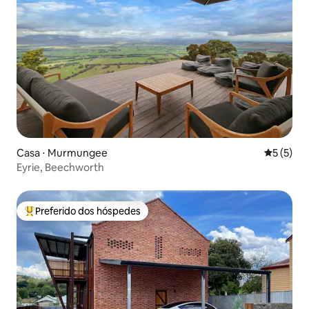
Casa ⋅ Murmungee
5 de uma 
5 (5)
Eyrie, Beechworth
Preferido dos hóspedes
Entre os melhores preferidos dos hóspedes