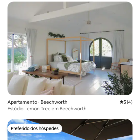
Apartamento ⋅ Beechworth
5 de uma 
5 (4)
Estúdio Lemon Tree em Beechworth
Preferido dos hóspedes
Preferido dos hóspedes