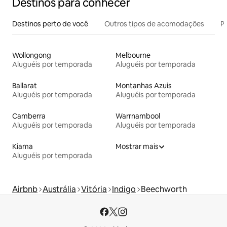
Destinos para conhecer
Destinos perto de você
Outros tipos de acomodações
Pr
Wollongong
Melbourne
Aluguéis por temporada
Aluguéis por temporada
Ballarat
Montanhas Azuis
Aluguéis por temporada
Aluguéis por temporada
Camberra
Warrnambool
Aluguéis por temporada
Aluguéis por temporada
Kiama
Mostrar mais
Aluguéis por temporada
Airbnb
Austrália
Vitória
Indigo
Beechworth