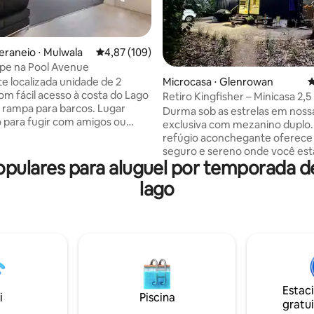
édia de 5, 197 avaliações
eraneio ⋅ Mulwala
4,87 de uma avaliação média de 5, 109 avalia
4,87 (109)
pe na Pool Avenue
Microcasa ⋅ Glenrowan
4
e localizada unidade de 2
om fácil acesso à costa do Lago
Retiro Kingfisher – Minicasa 2,5
 rampa para barcos. Lugar
nordeste de Melbourne
Durma sob as estrelas em noss
o para fugir com amigos ou
exclusiva com mezanino duplo. Est
s por um fim de semana de
refúgio aconchegante oferece
de barco/pesca. Esta unidade
seguro e sereno onde você est
ovada fica perto do
pulares para aluguel por temporada 
imerso na natureza. Destaques 📍 da
ído e moderno ferreiro
Localização •Apenas 2,5 horas 
lago
 e a poucos passos das
Melbourne •15 minutos de Wangaratta •3
gramadas do Lago Mulwala.
km da Hume Hwy • Situado na r
ma curta caminhada até a
vinícola •Perto de bares, cafés 
ocal, açougue e supermercado.
restaurantes locais •Explore a rica
, o RSL e o Golf Club Resort
história local de Ned Kelly •Port
ma curta distância de carro ou
entrada para o Vic High Country 🚗 Esca
carro para trás e pegam o
perfeita: Sydney ↔ Melbourne
 cortesia.
Canberra ↔ Tasmânia 🛏 Capacidade 4:
Estac
i
Piscina
1 cama queen 2 camas de soltei
gratui