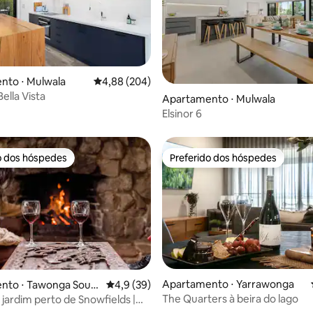
média de 5, 19 avaliações
nto ⋅ Mulwala
4,88 de uma avaliação média de 5, 204 avalia
4,88 (204)
ella Vista
Apartamento ⋅ Mulwala
Elsinor 6
o dos hóspedes
Preferido dos hóspedes
o dos hóspedes
Preferido dos hóspedes
média de 5, 14 avaliações
Apartamento ⋅ Yarrawonga
nto ⋅ Tawonga Sout
4,9 de uma avaliação média de 5, 39 avalia
4,9 (39)
The Quarters à beira do lago
jardim perto de Snowfields |
lenha | Banheira de