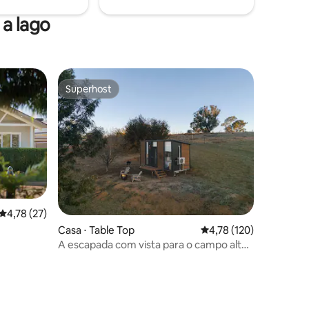
a lago
Superhost
Superhost
4,78 de uma avaliação média de 5, 27 avaliações
4,78 (27)
Casa ⋅ Table Top
4,78 de uma avaliação 
4,78 (120)
A escapada com vista para o campo alto
por Tiny Away
ções