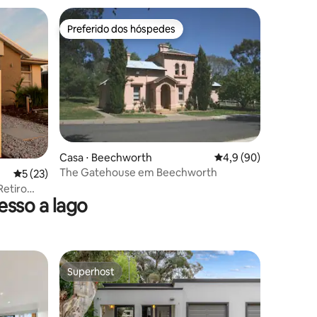
Preferido dos hóspedes
os hóspedes
Preferido dos hóspedes
Casa ⋅ Beechworth
4,9 de uma avaliação
4,9 (90)
The Gatehouse em Beechworth
ções
5 de uma avaliação média de 5, 23 avaliações
5 (23)
Retiro
sso a lago
Superhost
Superhost