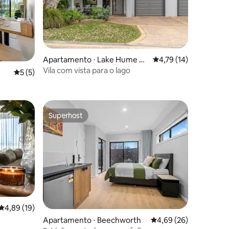
ções
Apartamento ⋅ Lake Hume Vill
4,79 de uma avaliação
4,79 (14)
age
Vila com vista para o lago
5 de uma avaliação média de 5, 5 avaliações
5 (5)
Superhost
Superhost
4,89 de uma avaliação média de 5, 19 avaliações
4,89 (19)
ções
Apartamento ⋅ Beechworth
4,69 de uma avaliação
4,69 (26)