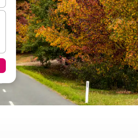
ore-os usando as seta para cima e para baixo do teclado ou tocando e