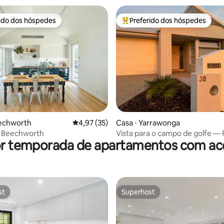
rido dos hóspedes
Preferido dos hóspedes
 melhores preferidos dos hóspedes
Entre os melhores preferidos d
média de 5, 39 avaliações
eechworth
4,97 de uma avaliação média de 5, 35 avalia
4,97 (35)
Casa ⋅ Yarrawonga
 Beechworth
Vista para o campo de golfe — 
or temporada de apartamentos com ace
para famílias 4BR
st
Superhost
st
Superhost