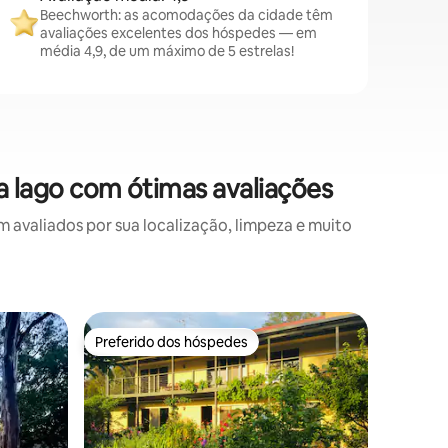
Beechworth: as acomodações da cidade têm
avaliações excelentes dos hóspedes — em
média 4,9, de um máximo de 5 estrelas!
 lago com ótimas avaliações
valiados por sua localização, limpeza e muito
Casa ⋅ B
Preferido dos hóspedes
Preferi
os hóspedes
Preferido dos hóspedes
Preferi
Casa ilum
animais 
Casa ilum
na bela 
minutos 
Beechwor