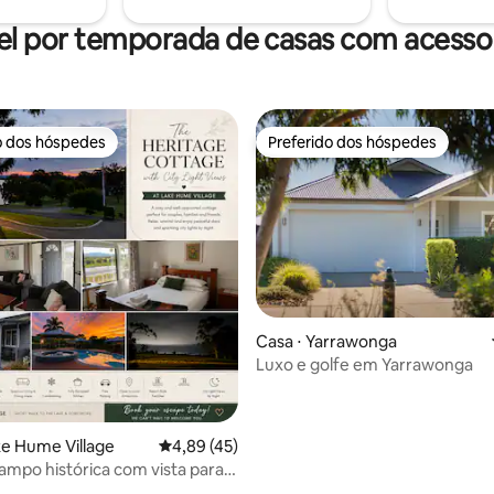
el por temporada de casas com acesso 
o dos hóspedes
Preferido dos hóspedes
o dos hóspedes
Preferido dos hóspedes
Casa ⋅ Yarrawonga
Luxo e golfe em Yarrawonga
média de 5, 75 avaliações
ke Hume Village
4,89 de uma avaliação média de 5, 45 avalia
4,89 (45)
ampo histórica com vista para a