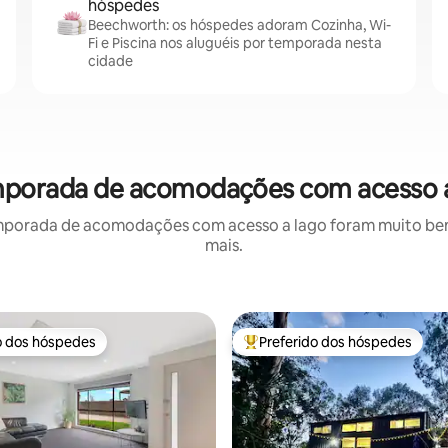
hóspedes
Beechworth: os hóspedes adoram Cozinha, Wi-
Fi e Piscina nos aluguéis por temporada nesta
cidade
mporada de acomodações com acesso a
mporada de acomodações com acesso a lago foram muito bem a
mais.
o dos hóspedes
Preferido dos hóspedes
o dos hóspedes
Entre os melhores preferidos d