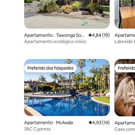
Apartamento ⋅ Tawonga Sout
4,84 de uma avaliação 
4,84 (19)
Apartame
h
Apartamento ecológico único
Lakeside B
Preferido dos hóspedes
Preferid
Preferido dos hóspedes
Preferid
Apartamento ⋅ Mulwala
4,93 de uma avaliação 
4,93 (14)
Apartame
h
39C Cypress
Casa com 
Lareira a 