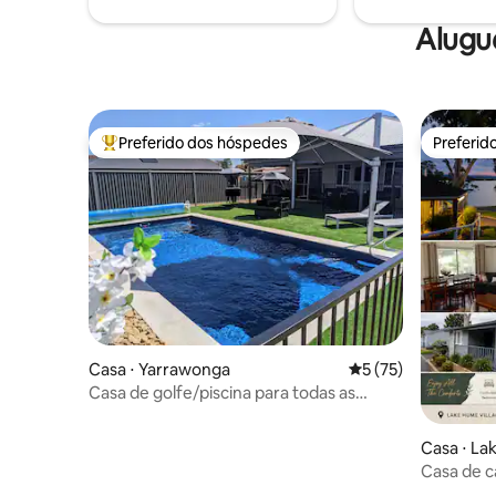
Alugu
Preferido dos hóspedes
Preferid
Entre os melhores preferidos dos hóspedes
Preferid
Casa ⋅ Yarrawonga
5 de uma avaliação 
5 (75)
Casa de golfe/piscina para todas as
habilidades em Yarrawonga
Casa ⋅ La
Casa de c
cidade