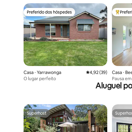
Preferido dos hóspedes
Prefe
Preferido dos hóspedes
Entre os
Casa ⋅ Yarrawonga
4,92 de uma avaliação 
4,92 (39)
Casa ⋅ B
O lugar perfeito
Pausa em
Aluguel p
Superhost
Superho
Superhost
Superho