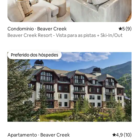
Condomínio ⋅ Beaver Creek
5 de uma 
5 (9)
Beaver Creek Resort - Vista para as pistas + Ski-In/Out
Preferido dos hóspedes
Preferido dos hóspedes
Apartamento ⋅ Beaver Creek
4,9 de uma a
4,9 (10)