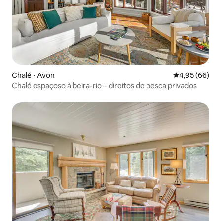
Chalé ⋅ Avon
4,95 de uma a
4,95 (66)
Chalé espaçoso à beira-rio – direitos de pesca privados