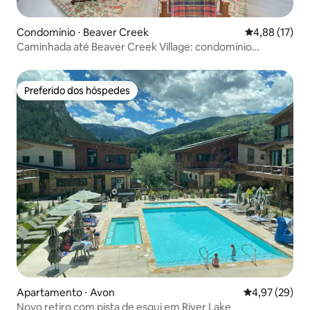
Condomínio ⋅ Beaver Creek
4,88 de uma a
4,88 (17)
Caminhada até Beaver Creek Village: condomínio
aconchegante!
Preferido dos hóspedes
Preferido dos hóspedes
Apartamento ⋅ Avon
4,97 de uma a
4,97 (29)
Novo retiro com pista de esqui em River Lake