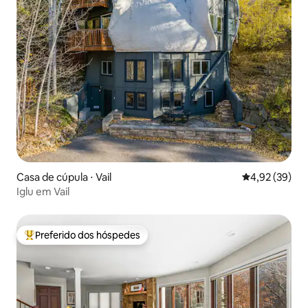
Casa de cúpula ⋅ Vail
4,92 de uma a
4,92 (39)
Iglu em Vail
Preferido dos hóspedes
Entre os melhores preferidos dos hóspedes