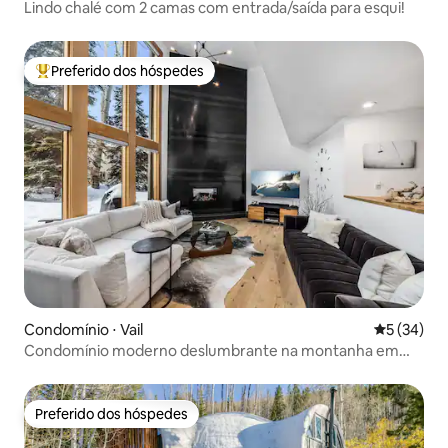
Lindo chalé com 2 camas com entrada/saída para esqui!
Preferido dos hóspedes
Entre os melhores preferidos dos hóspedes
Condomínio ⋅ Vail
5 de uma a
5 (34)
Condomínio moderno deslumbrante na montanha em
Vail
Preferido dos hóspedes
Preferido dos hóspedes