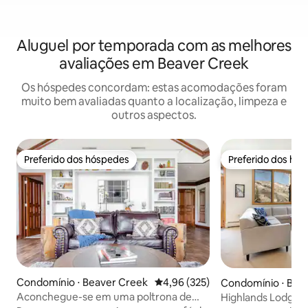
Aluguel por temporada com as melhores
avaliações em Beaver Creek
Os hóspedes concordam: estas acomodações foram
muito bem avaliadas quanto a localização, limpeza e
outros aspectos.
Preferido dos hóspedes
Preferido dos hó
Preferido dos hóspedes
Preferido dos hó
Condomínio ⋅ Beaver Creek
4,96 de uma avaliação média de 
4,96 (325)
Condomínio ⋅ Bea
Aconchegue-se em uma poltrona de
Highlands Lodge 