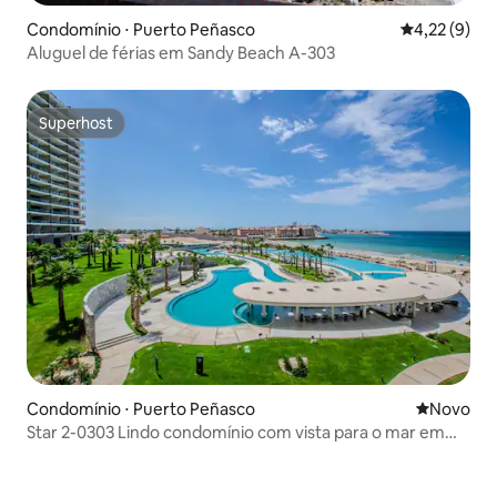
Condomínio ⋅ Puerto Peñasco
4,22 de uma 
4,22 (9)
Aluguel de férias em Sandy Beach A-303
Superhost
Superhost
Condomínio ⋅ Puerto Peñasco
Novo lugar
Novo
Star 2-0303 Lindo condomínio com vista para o mar em
Sonoran