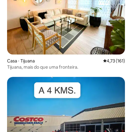
Casa ⋅ Tijuana
4,73 de uma av
4,73 (161)
Tijuana, mais do que uma fronteira.