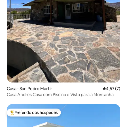
Casa ⋅ San Pedro Mártir
4,57 de uma 
4,57 (7)
Casa Andres Casa com Piscina e Vista para a Montanha
Preferido dos hóspedes
Entre os melhores preferidos dos hóspedes