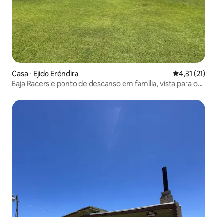
Casa ⋅ Ejido Eréndira
4,81 de uma a
4,81 (21)
Baja Racers e ponto de descanso em família, vista para o
mar