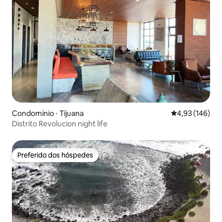
Condomínio ⋅ Tijuana
4,93 de uma av
4,93 (146)
Distrito Revolucion night life
Preferido dos hóspedes
Preferido dos hóspedes