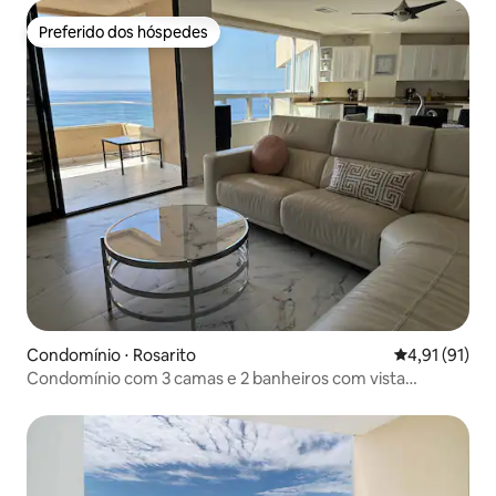
Preferido dos hóspedes
Preferido dos hóspedes
Condomínio ⋅ Rosarito
4,91 de uma a
4,91 (91)
Condomínio com 3 camas e 2 banheiros com vista
panorâmica para o mar