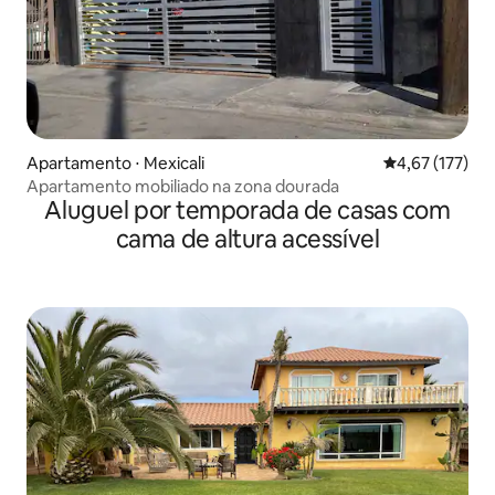
Apartamento ⋅ Mexicali
4,67 de uma av
4,67 (177)
Apartamento mobiliado na zona dourada
Aluguel por temporada de casas com
cama de altura acessível