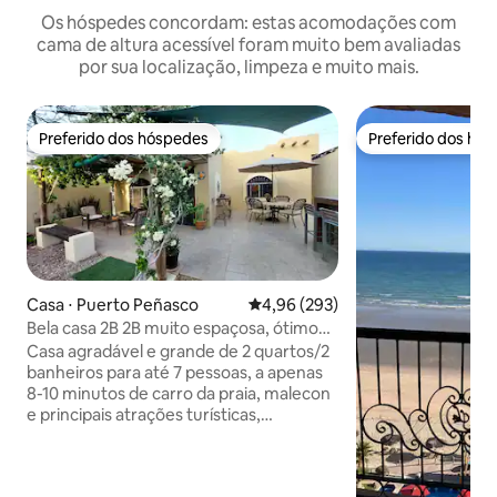
Os hóspedes concordam: estas acomodações com
cama de altura acessível foram muito bem avaliadas
por sua localização, limpeza e muito mais.
Preferido dos hóspedes
Preferido dos hó
Preferido dos hóspedes
Preferido dos hó
Casa ⋅ Puerto Peñasco
4,96 de uma avaliação média de 
4,96 (293)
Bela casa 2B 2B muito espaçosa, ótimo
custo-benefício!
Casa agradável e grande de 2 quartos/2
banheiros para até 7 pessoas, a apenas
8-10 minutos de carro da praia, malecon
e principais atrações turísticas,
totalmente equipada, 1 cama king size, 1
cama queen size, 1 cama de solteiro e 1
futon, sala de estar com TV grande e