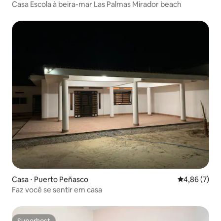
Casa Escola à beira-mar Las Palmas Mirador beach
Casa ⋅ Puerto Peñasco
4,86 de uma 
4,86 (7)
Faz você se sentir em casa