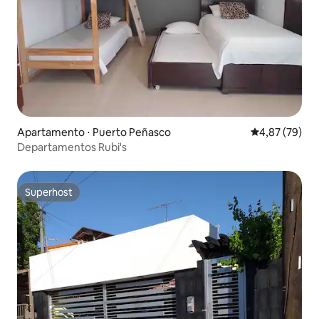
Apartamento ⋅ Puerto Peñasco
4,87 de uma a
4,87 (79)
Departamentos Rubi's
Superhost
Superhost