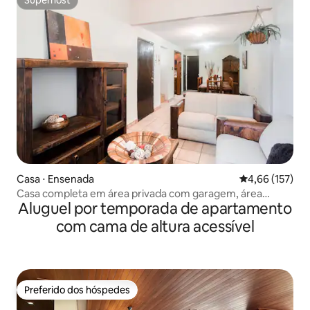
Superhost
Superhost
Casa ⋅ Ensenada
4,66 de uma av
4,66 (157)
Casa completa em área privada com garagem, área
Aluguel por temporada de apartamento
segura.
com cama de altura acessível
Preferido dos hóspedes
Preferido dos hóspedes