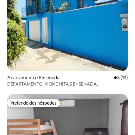
Apartamento ⋅ Ensenada
5 de uma a
5 (12)
DEPARTAMENTO, MONCHITA'S ENSENADA,
Preferido dos hóspedes
Preferido dos hóspedes