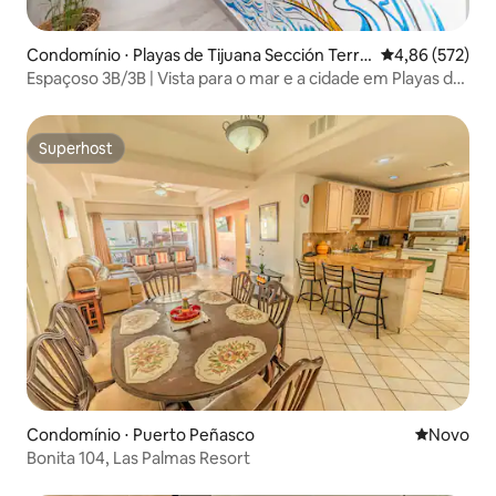
Condomínio ⋅ Playas de Tijuana Sección Terra
4,86 de uma av
4,86 (572)
zas
Espaçoso 3B/3B | Vista para o mar e a cidade em Playas de
Tijuana
Superhost
Superhost
Condomínio ⋅ Puerto Peñasco
Novo lugar
Novo
Bonita 104, Las Palmas Resort