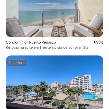
Condomínio ⋅ Puerto Peñasco
5 de uma 
5 (4)
Refúgio na suíte em frente à praia de Sonoran Star
Superhost
Superhost