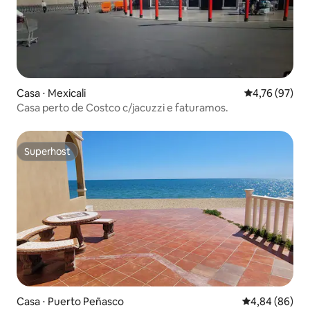
Casa ⋅ Mexicali
4,76 de uma a
4,76 (97)
Casa perto de Costco c/jacuzzi e faturamos.
Superhost
Superhost
Casa ⋅ Puerto Peñasco
4,84 de uma av
4,84 (86)