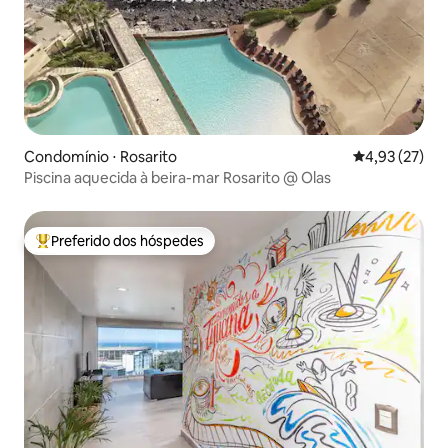
Condomínio ⋅ Rosarito
4,93 de uma a
4,93 (27)
Piscina aquecida à beira-mar Rosarito @ Olas
Preferido dos hóspedes
Entre os melhores preferidos dos hóspedes