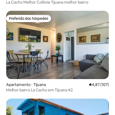
La Cacho Melhor Colônia Tijuana melhor bairro
Preferido dos hóspedes
Preferido dos hóspedes
Apartamento ⋅ Tijuana
4,87 de uma av
4,87 (107)
Melhor bairro La Cacho em Tijuana #2