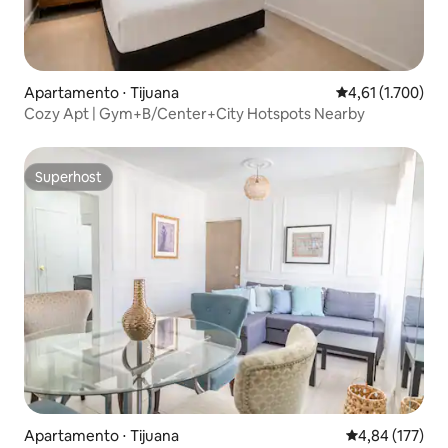
Apartamento ⋅ Tijuana
4,61 de uma aval
4,61 (1.700)
Cozy Apt | Gym+B/Center+City Hotspots Nearby
Superhost
Superhost
Apartamento ⋅ Tijuana
4,84 de uma av
4,84 (177)