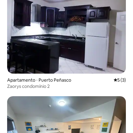
Apartamento ⋅ Puerto Peñasco
5 de uma 
5 (3)
Zaorys condomínio 2