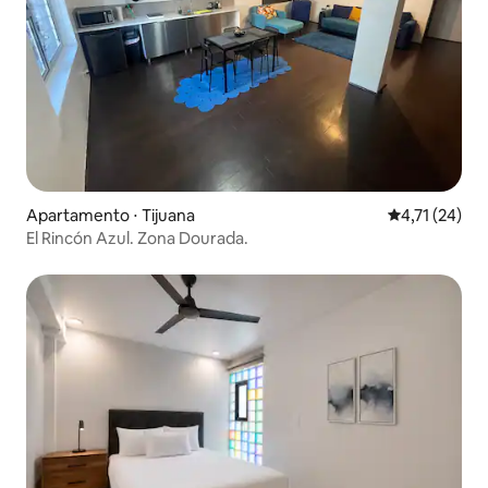
Apartamento ⋅ Tijuana
4,71 de uma a
4,71 (24)
El Rincón Azul. Zona Dourada.