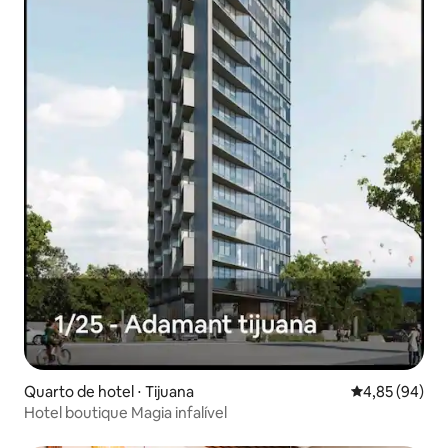
Quarto de hotel ⋅ Tijuana
4,85 de uma a
4,85 (94)
Hotel boutique Magia infalível