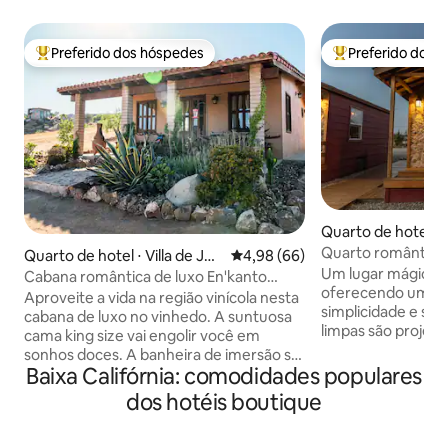
Preferido dos hóspedes
Preferido dos 
Entre os melhores preferidos dos hóspedes
Entre os melhore
Quarto de hotel ⋅ 
uadalupe
Quarto romântico 
Quarto de hotel ⋅ Villa de Juá
4,98 de uma avaliação média de
4,98 (66)
Guadalupe
Um lugar mágico n
rez
Cabana romântica de luxo En'kanto
oferecendo um equ
Vineyard 3 Gemelas
Aproveite a vida na região vinícola nesta
simplicidade e sof
cabana de luxo no vinhedo. A suntuosa
limpas são projet
cama king size vai engolir você em
proporcionar o am
sonhos doces. A banheira de imersão se
aconchegante e e
Baixa Califórnia: comodidades populares
abre para a suíte, que conta com sofá,
comodidades de pr
TV e bar de vinhos/café. Pátio privativo
dos hotéis boutique
uma estadia autênt
com lareira e rede. Mergulhe na piscina
Temos ar condicio
com vista para o vinhedo (não aquecida),
FI, chuveiro de ch