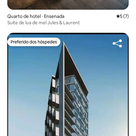
Quarto de hotel ⋅ Ensenada
5 de uma 
5 (7)
Suíte de lua de mel Jules & Laurent
Preferido dos hóspedes
Preferido dos hóspedes