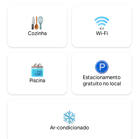
caminhe entre as videiras ou desfrute
lareira em cada de
de uma degustação de
Temos também pizz
vinhos/pizza/café da manhã no The
a partir do zero, t
Deck (apenas de sexta a domingo).
vinhos que são se
Café, frutas frescas, água mineral, Wi-Fi
as 20h Todos os d
e música pela Alexa. (Veja outros
Cozinha
Wi-Fi
para você com caf
anúncios na página da propriedade
62805335.) Taxa de US$ 50 para animais
de estimação: consulte as Regras da
Casa adicionais.
Estacionamento
Piscina
gratuito no local
Ar-condicionado