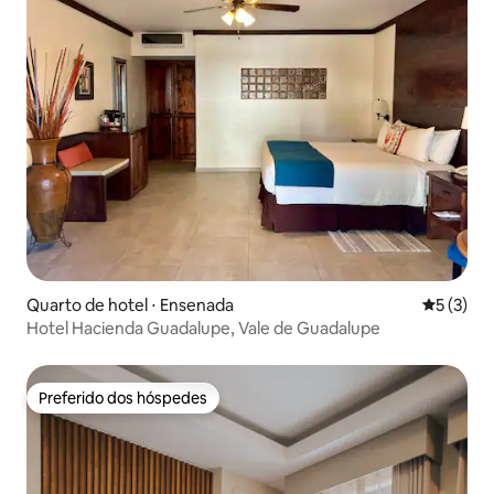
Quarto de hotel ⋅ Ensenada
5 de uma 
5 (3)
Hotel Hacienda Guadalupe, Vale de Guadalupe
Preferido dos hóspedes
Preferido dos hóspedes