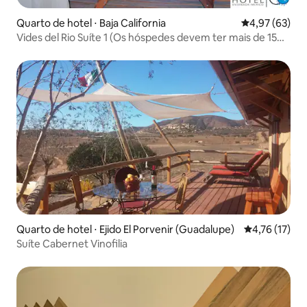
Quarto de hotel ⋅ Baja California
4,97 de uma a
4,97 (63)
Vides del Rio Suíte 1 (Os hóspedes devem ter mais de 15
anos)
Quarto de hotel ⋅ Ejido El Porvenir (Guadalupe)
4,76 de uma a
4,76 (17)
Suíte Cabernet Vinofilia