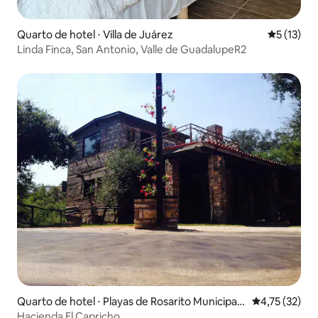
Quarto de hotel ⋅ Villa de Juárez
5 de uma a
5 (13)
Linda Finca, San Antonio, Valle de GuadalupeR2
Quarto de hotel ⋅ Playas de Rosarito Municipalit
4,75 de uma a
4,75 (32)
y
Hacienda El Capricho