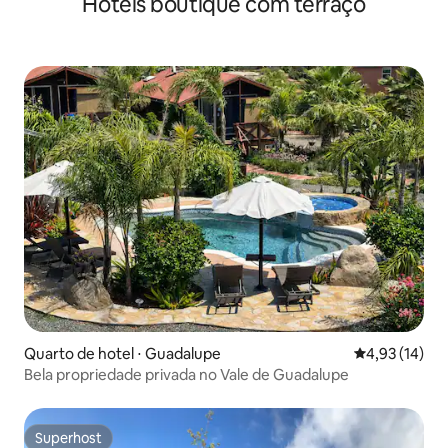
Hotéis boutique com terraço
Quarto de hotel ⋅ Guadalupe
4,93 de uma a
4,93 (14)
Bela propriedade privada no Vale de Guadalupe
Superhost
Superhost