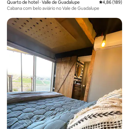
Quarto de hotel ⋅ Valle de Guadalupe
4,86 de uma av
4,86 (189)
Cabana com belo aviário no Vale de Guadalupe