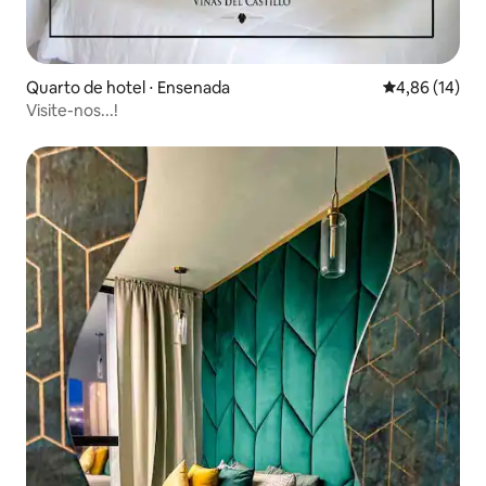
Quarto de hotel ⋅ Ensenada
4,86 de uma a
4,86 (14)
Visite-nos...!