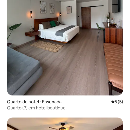
Quarto de hotel ⋅ Ensenada
5 de uma 
5 (5)
Quarto (7) em hotel boutique.