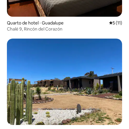
Quarto de hotel ⋅ Guadalupe
5 de uma a
5 (11)
Chalé 9, Rincón del Corazón