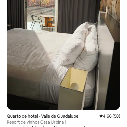
Quarto de hotel ⋅ Valle de Guadalupe
4,66 de uma a
4,66 (58)
Resort de vinhos Casa Urbina 1