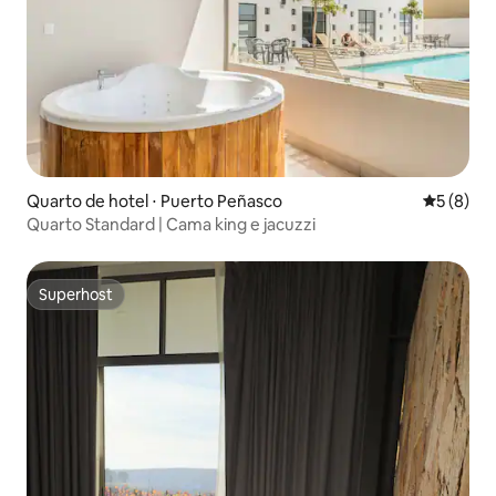
Quarto de hotel ⋅ Puerto Peñasco
5 de uma 
5 (8)
Quarto Standard | Cama king e jacuzzi
Superhost
Superhost