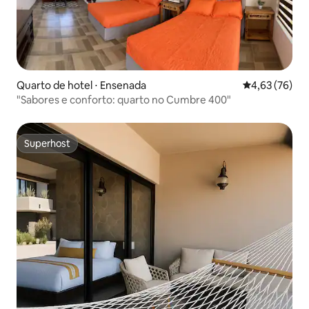
Quarto de hotel ⋅ Ensenada
4,63 de uma a
4,63 (76)
"Sabores e conforto: quarto no Cumbre 400"
Superhost
Superhost