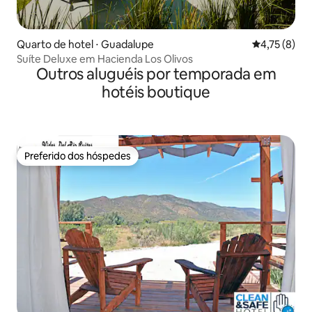
Quarto de hotel ⋅ Guadalupe
4,75 de uma 
4,75 (8)
Suíte Deluxe em Hacienda Los Olivos
Outros aluguéis por temporada em
hotéis boutique
Preferido dos hóspedes
Preferido dos hóspedes