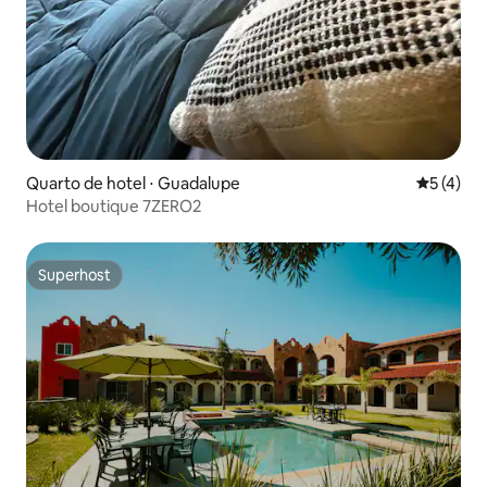
Quarto de hotel ⋅ Guadalupe
5 de uma 
5 (4)
Hotel boutique 7ZERO2
Superhost
Superhost