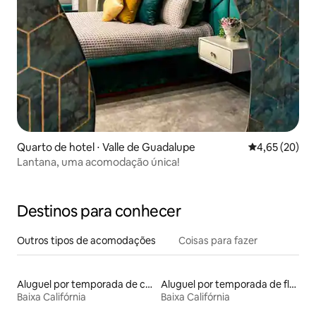
Quarto de hotel ⋅ Valle de Guadalupe
4,65 de uma a
4,65 (20)
Lantana, uma acomodação única!
Destinos para conhecer
Outros tipos de acomodações
Coisas para fazer
Aluguel por temporada de casas de veraneio
Aluguel por temporada de flats
Baixa Califórnia
Baixa Califórnia