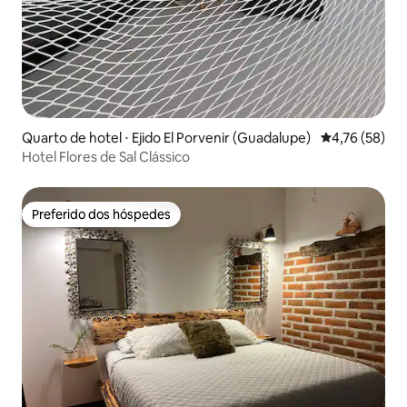
Quarto de hotel ⋅ Ejido El Porvenir (Guadalupe)
4,76 de uma a
4,76 (58)
Hotel Flores de Sal Clássico
Preferido dos hóspedes
Preferido dos hóspedes