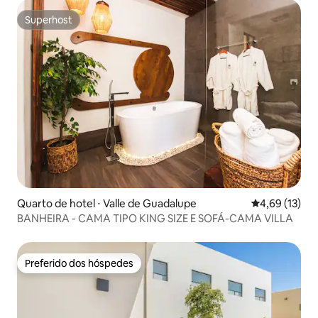
Superhost
Superhost
Quarto de hotel ⋅ Valle de Guadalupe
4,69 de uma a
4,69 (13)
BANHEIRA - CAMA TIPO KING SIZE E SOFÁ-CAMA VILLA
Preferido dos hóspedes
Preferido dos hóspedes