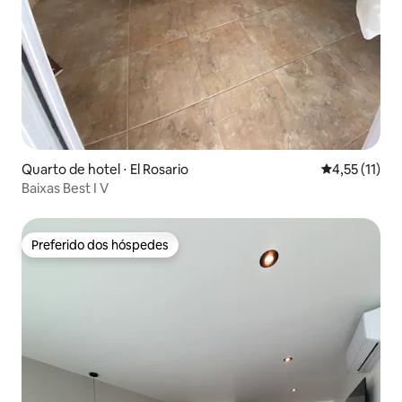
Quarto de hotel ⋅ El Rosario
4,55 de uma a
4,55 (11)
Baixas Best I V
Preferido dos hóspedes
Preferido dos hóspedes