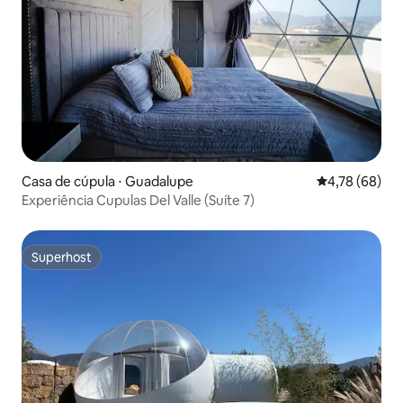
Casa de cúpula ⋅ Guadalupe
4,78 de uma a
4,78 (68)
Experiência Cupulas Del Valle (Suíte 7)
Superhost
Superhost