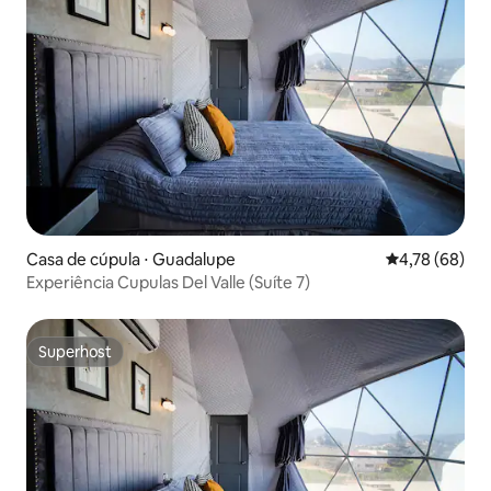
Casa de cúpula ⋅ Guadalupe
4,78 de uma a
4,78 (68)
Experiência Cupulas Del Valle (Suíte 7)
Superhost
Superhost