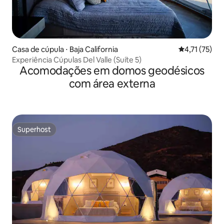
Casa de cúpula ⋅ Baja California
4,71 de uma a
4,71 (75)
Experiência Cúpulas Del Valle (Suíte 5)
Acomodações em domos geodésicos
com área externa
Superhost
Superhost