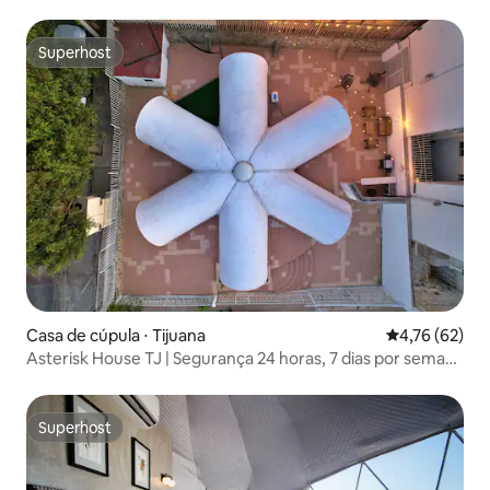
Superhost
Superhost
Casa de cúpula ⋅ Tijuana
4,76 de uma a
4,76 (62)
Asterisk House TJ | Segurança 24 horas, 7 dias por semana
| 3BR | Roofbar
Superhost
Superhost