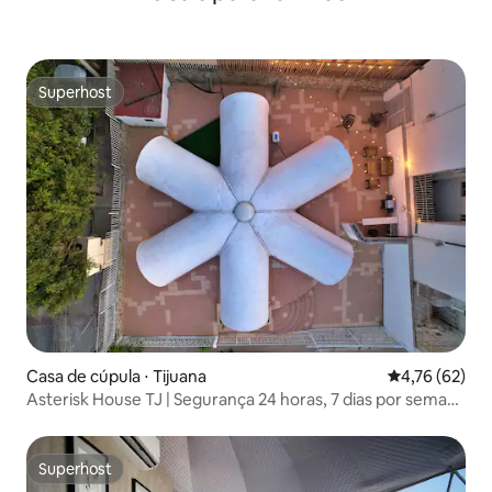
Superhost
Superhost
Casa de cúpula ⋅ Tijuana
4,76 de uma a
4,76 (62)
Asterisk House TJ | Segurança 24 horas, 7 dias por semana
| 3BR | Roofbar
Superhost
Superhost