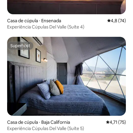
Casa de cúpula ⋅ Ensenada
4,8 de uma a
4,8 (74)
Experiência Cúpulas Del Valle (Suíte 4)
Superhost
Superhost
Casa de cúpula ⋅ Baja California
4,71 de uma a
4,71 (75)
Experiência Cúpulas Del Valle (Suíte 5)