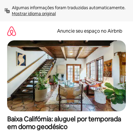
Pular
Algumas informações foram traduzidas automaticamente. 
para
Mostrar idioma original
o
conteúdo
Anuncie seu espaço no Airbnb
Baixa Califórnia: aluguel por temporada
em domo geodésico