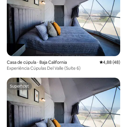
Casa de cúpula ⋅ Baja California
4,88 de uma a
4,88 (48)
Experiência Cúpulas Del Valle (Suíte 6)
Superhost
Superhost