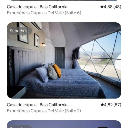
Casa de cúpula ⋅ Baja California
4,88 de uma a
4,88 (48)
Experiência Cúpulas Del Valle (Suíte 6)
Superhost
Superhost
Casa de cúpula ⋅ Baja California
4,82 de uma a
4,82 (87)
Experiência Cúpulas Del Valle (Suíte 2)