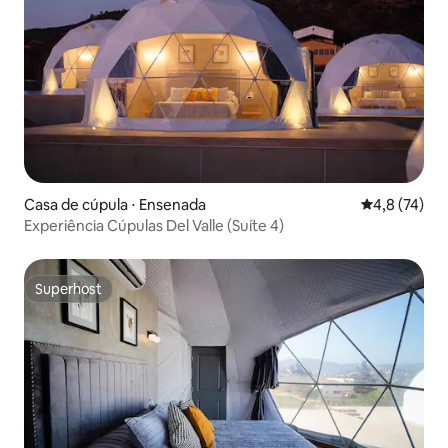
Casa de cúpula ⋅ Ensenada
4,8 de uma a
4,8 (74)
Experiência Cúpulas Del Valle (Suíte 4)
Superhost
Superhost