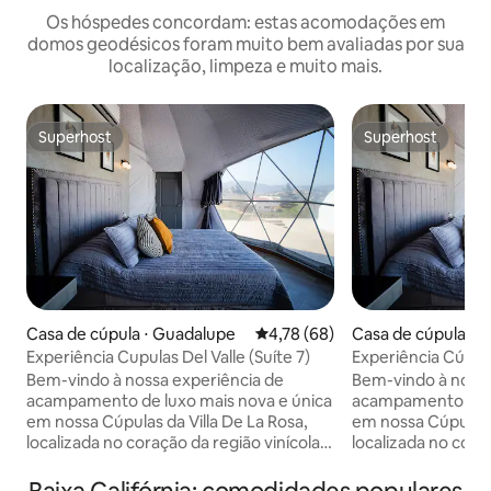
Os hóspedes concordam: estas acomodações em
domos geodésicos foram muito bem avaliadas por sua
localização, limpeza e muito mais.
Superhost
Superhost
Superhost
Superhost
Casa de cúpula ⋅ Guadalupe
4,78 de uma avaliação média de
4,78 (68)
Casa de cúpula ⋅ Ba
a
Experiência Cupulas Del Valle (Suíte 7)
Experiência Cúpulas
Bem-vindo à nossa experiência de
Bem-vindo à nossa
acampamento de luxo mais nova e única
acampamento de l
em nossa Cúpulas da Villa De La Rosa,
em nossa Cúpulas d
localizada no coração da região vinícola
localizada no cora
mais famosa do México (Valle de
mais famosa do Mé
Guadalupe). Durma sob o firme do céu e
Guadalupe). Durma