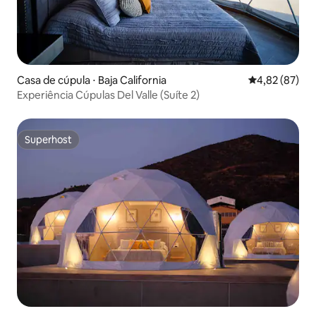
Casa de cúpula ⋅ Baja California
4,82 de uma a
4,82 (87)
Experiência Cúpulas Del Valle (Suíte 2)
Superhost
Superhost