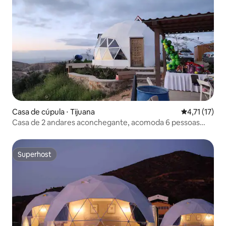
Casa de cúpula ⋅ Tijuana
4,71 de uma a
4,71 (17)
Casa de 2 andares aconchegante, acomoda 6 pessoas
confortavelmente
Superhost
Superhost