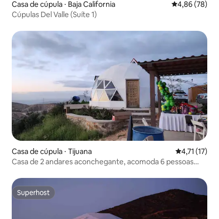
Casa de cúpula ⋅ Baja California
4,86 de uma a
4,86 (78)
Cúpulas Del Valle (Suíte 1)
Casa de cúpula ⋅ Tijuana
4,71 de uma a
4,71 (17)
Casa de 2 andares aconchegante, acomoda 6 pessoas
confortavelmente
Superhost
Superhost