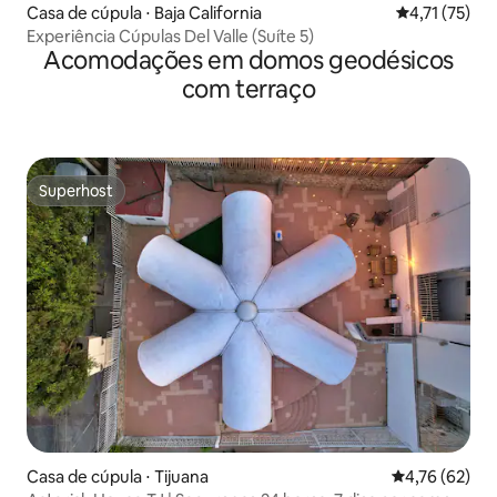
Casa de cúpula ⋅ Baja California
4,71 de uma a
4,71 (75)
Experiência Cúpulas Del Valle (Suíte 5)
Acomodações em domos geodésicos
com terraço
Superhost
Superhost
Casa de cúpula ⋅ Tijuana
4,76 de uma a
4,76 (62)