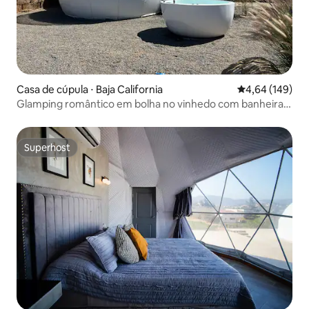
Casa de cúpula ⋅ Baja California
4,64 de uma av
4,64 (149)
Glamping romântico em bolha no vinhedo com banheira
de hidromassagem
Superhost
Superhost