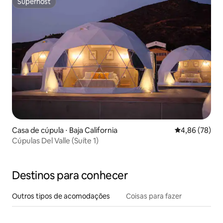
Superhost
Superhost
Casa de cúpula ⋅ Baja California
4,86 de uma a
4,86 (78)
Cúpulas Del Valle (Suíte 1)
Destinos para conhecer
Outros tipos de acomodações
Coisas para fazer