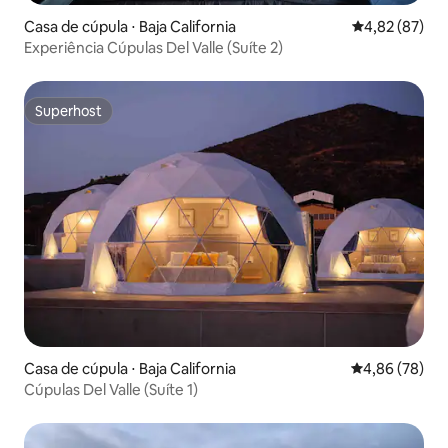
Casa de cúpula ⋅ Baja California
4,82 de uma a
4,82 (87)
Experiência Cúpulas Del Valle (Suíte 2)
Superhost
Superhost
Casa de cúpula ⋅ Baja California
4,86 de uma a
4,86 (78)
Cúpulas Del Valle (Suíte 1)