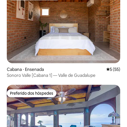
Cabana ⋅ Ensenada
5 de uma a
5 (55)
Sonoro Valle [Cabana 1] — Valle de Guadalupe
Preferido dos hóspedes
Preferido dos hóspedes