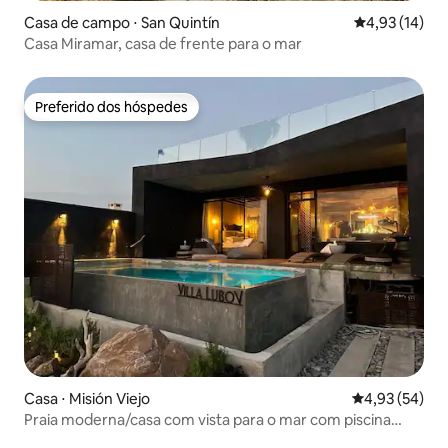
Casa de campo ⋅ San Quintín
4,93 de uma a
4,93 (14)
Casa Miramar, casa de frente para o mar
Preferido dos hóspedes
Preferido dos hóspedes
Casa ⋅ Misión Viejo
4,93 de uma a
4,93 (54)
Praia moderna/casa com vista para o mar com piscina
privativa.