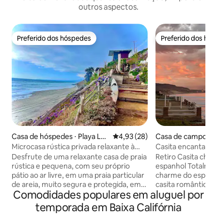
outros aspectos.
Preferido dos hóspedes
Preferido dos hó
Preferido dos hóspedes
Preferido dos hó
Casa de hóspedes ⋅ Playa La
4,93 de uma avaliação média de
4,93 (28)
Casa de campo ⋅ 
Mision
evo
Microcasa rústica privada relaxante à
Casita encantadora
beira-mar
mar ~
Desfrute de uma relaxante casa de praia
Retiro Casita cha
rústica e pequena, com seu próprio
espanhol Totalmente remodelada com o
pátio ao ar livre, em uma praia particular
charme do espanh
de areia, muito segura e protegida, em
casita romântica 
Comodidades populares em aluguel por
uma propriedade privada, a poucos
elegante, uma cam
minutos de Rosarito, Ensenada e
sonhos com lençói
temporada em Baixa Califórnia
degustação de vinhos no Valle de
lareira acolhedora