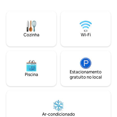
Guadalupe. Mini bangalô de praia
pátio do jardim ao
rústico, mas moderno e
borbulhante ou es
autossustentável, com mini cozinha ao
particular na cobe
ar livre, lounge, lareira externa e área de
de vistas panorâm
churrasco. Chuveiro externo privativo
balanço com cama
com água quente e vaso sanitário limpo
bar perfeitos para 
de compostagem com serragem, com
Os degraus da co
Cozinha
Wi-Fi
acesso privativo à praia, a poucos passos
acesso a uma praia
da areia e das piscinas naturais.
quilômetros para 
baixa.
Estacionamento
Piscina
gratuito no local
Ar-condicionado