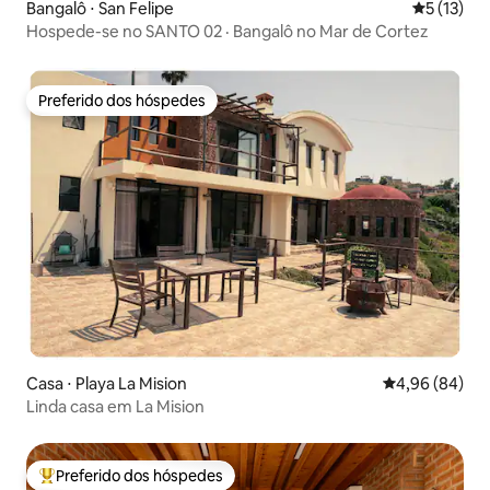
Bangalô ⋅ San Felipe
5 de uma a
5 (13)
Hospede-se no SANTO 02 · Bangalô no Mar de Cortez
Preferido dos hóspedes
Preferido dos hóspedes
Casa ⋅ Playa La Mision
4,96 de uma av
4,96 (84)
Linda casa em La Mision
Preferido dos hóspedes
Entre os melhores preferidos dos hóspedes