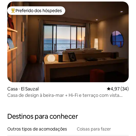
Preferido dos hóspedes
Entre os melhores preferidos dos hóspedes
Casa ⋅ El Sauzal
4,97 de uma a
4,97 (34)
Casa de design à beira-mar + Hi-Fi e terraço com vista
para o pôr do sol / 3
Destinos para conhecer
Outros tipos de acomodações
Coisas para fazer