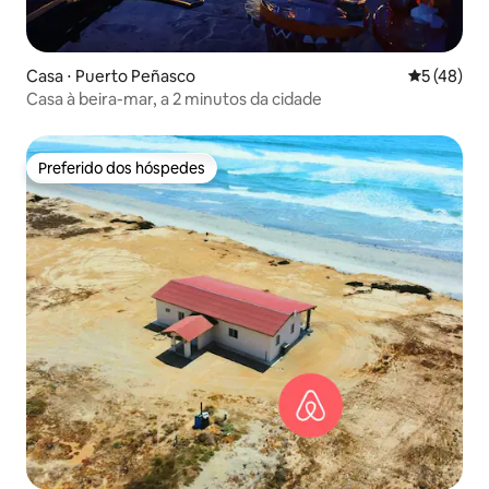
Casa ⋅ Puerto Peñasco
5 de uma a
5 (48)
Casa à beira-mar, a 2 minutos da cidade
Preferido dos hóspedes
Preferido dos hóspedes