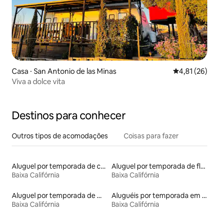
Casa ⋅ San Antonio de las Minas
4,81 de uma a
4,81 (26)
Viva a dolce vita
Destinos para conhecer
Outros tipos de acomodações
Coisas para fazer
Aluguel por temporada de casas de veraneio
Aluguel por temporada de flats
Baixa Califórnia
Baixa Califórnia
Aluguel por temporada de microcasas
Aluguéis por temporada em resorts
Baixa Califórnia
Baixa Califórnia