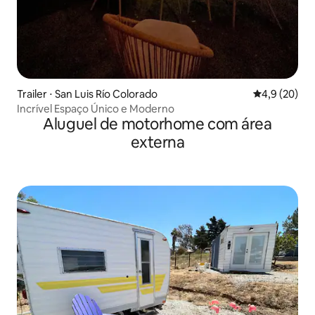
Trailer ⋅ San Luis Río Colorado
4,9 de uma a
4,9 (20)
Incrível Espaço Único e Moderno
Aluguel de motorhome com área
externa