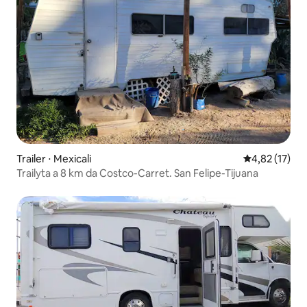
Trailer ⋅ Mexicali
4,82 de uma a
4,82 (17)
Trailyta a 8 km da Costco-Carret. San Felipe-Tijuana