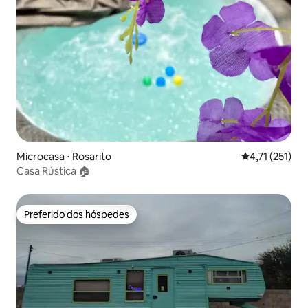
Microcasa ⋅ Rosarito
4,71 de uma av
4,71 (251)
Casa Rústica 🏠
Preferido dos hóspedes
Preferido dos hóspedes