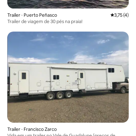
Trailer ⋅ Puerto Peñasco
3,75 de uma 
3,75 (4)
Trailer de viagem de 30 pés na praia!
Trailer ⋅ Francisco Zarco
Vida em um trailer no Vale de Guadalupe (preços de