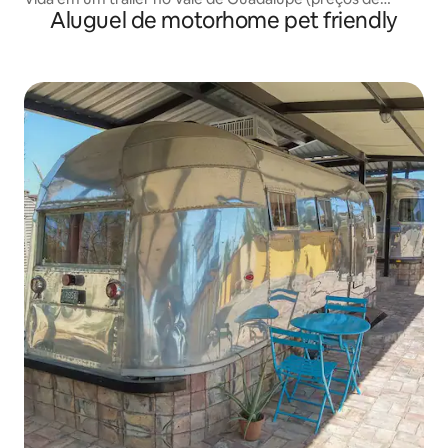
Aluguel de motorhome pet friendly
outono/inverno)