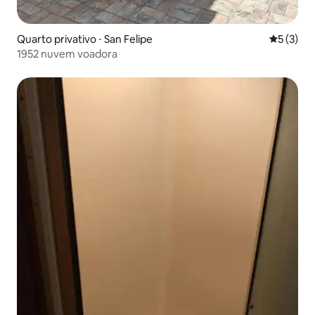
Quarto privativo ⋅ San Felipe
5 de uma 
5 (3)
1952 nuvem voadora