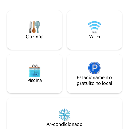
conveniente para se locomover
renovados e vesti
facilmente. Tem uma cama, um
Espero que você a
banheiro, um chuveiro, uma cozinha
mesmo prazer que
básica e tudo o que você precisa para
construção. É uma
uma estadia confortável. Ideal para
espere, espaços 
casais ou escapadas de fim de semana.
menores, a caravan
Localização: 🌊 Praia a 350 metros de
pessoas. SERVIÇ
Cozinha
Wi-Fi
distância 📍 Centro da cidade a 4 km de
GRATUITO para es
distância 🍽 Restaurantes e esplanada
mais longas Máximo de 2 animais de
nas proximidades
estimação permit
Estacionamento
Piscina
gratuito no local
Ar-condicionado