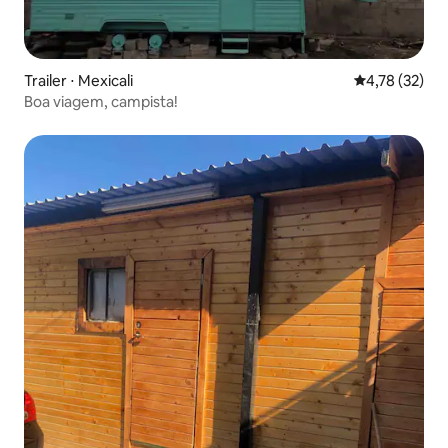
Trailer ⋅ Mexicali
4,78 de uma a
4,78 (32)
Boa viagem, campista!