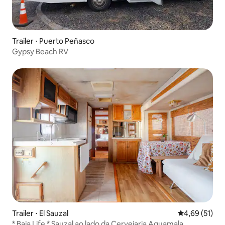
Trailer ⋅ Puerto Peñasco
Gypsy Beach RV
Trailer ⋅ El Sauzal
4,69 de uma a
4,69 (51)
* Baja Life * Sauzal ao lado da Cervejaria Aguamala