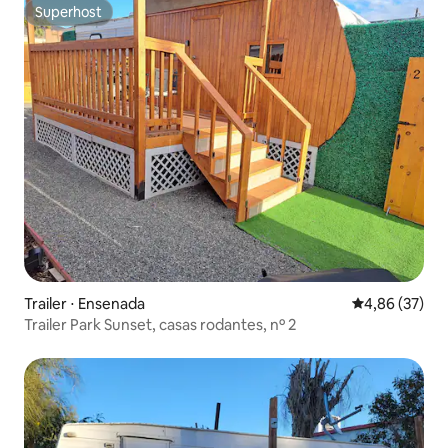
Superhost
Superhost
Trailer ⋅ Ensenada
4,86 de uma a
4,86 (37)
Trailer Park Sunset, casas rodantes, nº 2