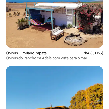
Ônibus ⋅ Emiliano Zapata
4,85 de uma av
4,85 (156)
Ônibus do Rancho da Adele com vista para o mar