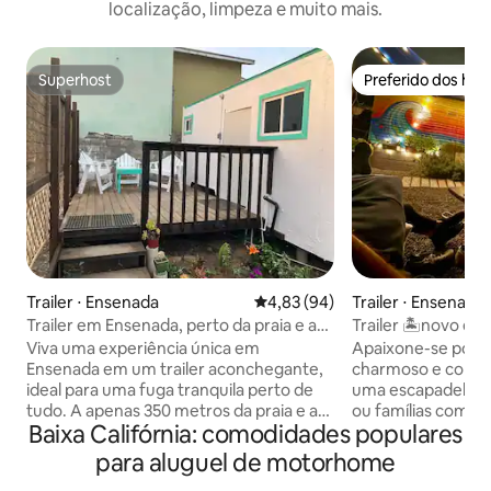
localização, limpeza e muito mais.
Superhost
Preferido dos hó
Superhost
Preferido dos hó
Trailer ⋅ Ensenada
4,83 de uma avaliação média de
4,83 (94)
Trailer ⋅ Ensenada
Trailer em Ensenada, perto da praia e a
Trailer 🏝novo e a
4 km do centro
localização, vibr
Viva uma experiência única em
Apaixone-se por es
Ensenada em um trailer aconchegante,
charmoso e confor
ideal para uma fuga tranquila perto de
uma escapadela r
tudo. A apenas 350 metros da praia e a
ou famílias com cr
Baixa Califórnia: comodidades populares
poucos minutos do centro da cidade, do
estimação? Inspirados pelo amor,
calçadão e de restaurantes. Um espaço
natureza e aventu
para aluguel de motorhome
prático, privado e com localização
totalmente com a