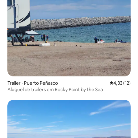
Trailer ⋅ Puerto Peñasco
4,33 de uma a
4,33 (12)
Aluguel de trailers em Rocky Point by the Sea