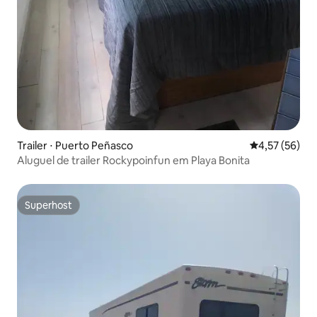
Trailer ⋅ Puerto Peñasco
4,57 de uma a
4,57 (56)
Aluguel de trailer Rockypoinfun em Playa Bonita
Superhost
Superhost