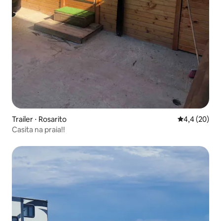
Trailer ⋅ Rosarito
4,4 de uma a
4,4 (20)
Casita na praia!!