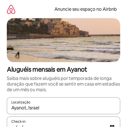
Pular
para
Anuncie seu espaço no Airbnb
o
conteúdo
Aluguéis mensais em Ayanot
Saiba mais sobre aluguéis por temporada de longa
duração que fazem você se sentir em casa em estadias
de um mês ou mais.
Localização
Quando os resultados estiverem disponíveis, explore-os usando
Check-in