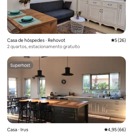
Casa de hóspedes ⋅ Rehovot
5 de uma a
5 (26)
2 quartos, estacionamento gratuito
Superhost
Superhost
Casa ⋅ Irus
4,95 de uma a
4,95 (66)