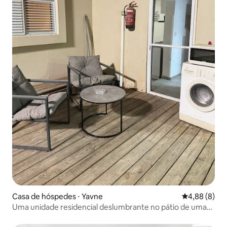
Casa de hóspedes ⋅ Yavne
4,88 de uma 
4,88 (8)
Uma unidade residencial deslumbrante no pátio de uma
casa particular (há um abrigo)