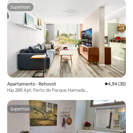
Superhost
Superhost
Apartamento ⋅ Rehovot
4,94 de uma a
4,94 (35)
Hip 2BR Apt. Perto do Parque Hamada
/Estacionamento/Elevador/AC
Superhost
Superhost