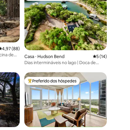
4,97 de uma avaliação média de 5, 88 avaliações
4,97 (88)
ções
cina de
Casa ⋅ Hudson Bend
5 de uma avaliação
5 (14)
Dias intermináveis no lago | Doca de
barco privativo + SUP + caiaque
Preferido dos hóspedes
Entre os melhores preferidos dos hóspedes