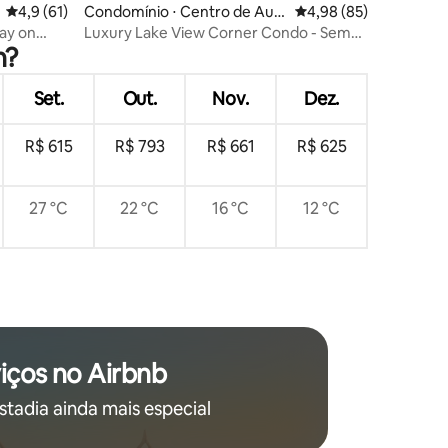
4,9 de uma avaliação média de 5, 61 avaliações
4,9 (61)
Condomínio ⋅ Centro de Aust
4,98 de uma avaliação
4,98 (85)
ções
in
Luxury Lake View Corner Condo - Sem
n?
taxas do Airbnb
Set.
Out.
Nov.
Dez.
R$ 615
R$ 793
R$ 661
R$ 625
27 °C
22 °C
16 °C
12 °C
iços no Airbnb
stadia ainda mais especial