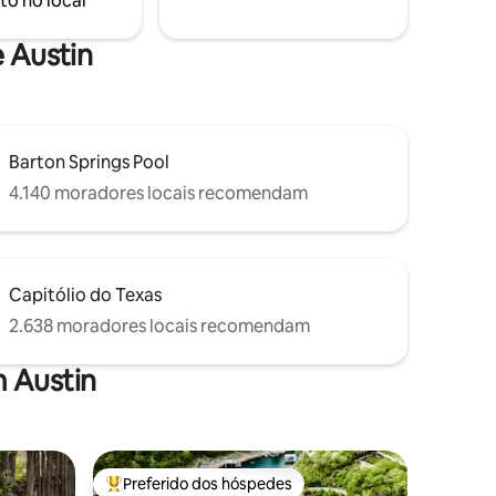
to no local
com duas clarabóias acima da sua cama.
Há um caminho de cascalho de 200 pés
até a porta da frente.
e Austin
Barton Springs Pool
4.140 moradores locais recomendam
Capitólio do Texas
2.638 moradores locais recomendam
 Austin
Preferido dos hóspedes
os hóspedes
Entre os melhores preferidos dos hóspedes