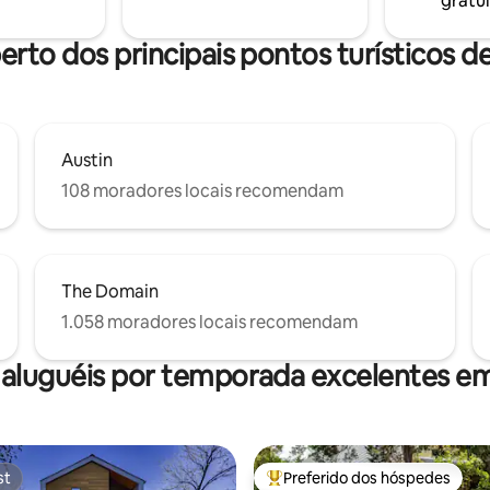
gratui
ui!
erto dos principais pontos turísticos d
Austin
108 moradores locais recomendam
The Domain
1.058 moradores locais recomendam
 aluguéis por temporada excelentes em
st
Preferido dos hóspedes
st
Entre os melhores preferidos d