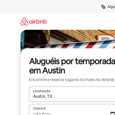
Pular
Algu
para
o
conteúdo
Aluguéis por temporada
em Austin
Encontre e reserve lugares incríveis no Airbnb
Localização
Quando os resultados estiverem disponíveis, expl
Check-in