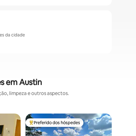
res da cidade
es em Austin
o, limpeza e outros aspectos.
Casa de 
Preferido dos hóspedes
Prefe
os hóspedes
Entre os melhores preferidos dos hóspedes
Entre o
tin
Refúgio n
Desfrute