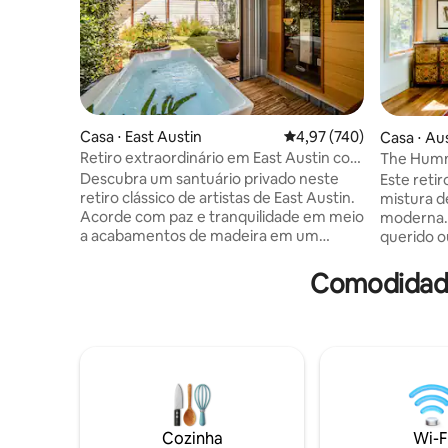
Casa ⋅ East Austin
4,97 de uma avaliação m
4,97 (740)
Casa ⋅ Au
Retiro extraordinário em East Austin com
The Humm
sauna e imersão fria
aconcheg
Descubra um santuário privado neste
Este reti
retiro clássico de artistas de East Austin.
mistura d
Acorde com paz e tranquilidade em meio
moderna.
a acabamentos de madeira em um
querido 
espaço com um teto de catedral
se do mun
personalizado, um loft de nível superior,
estrelas 
Comodidade
um deck e um banco de balanço ao ar
ou na ba
livre aconchegante. Energize-se para o
vista par
dia com um mergulho no frio e relaxe à
Entre em 
noite na sauna infravermelha. Temos
Prepare u
uma política de limpeza aprimorada para
totalment
garantir a segurança e a tranquilidade
noite de 
dos hóspedes em meio a tempos
Explore vi
incertos, que inclui: um filtro HEPA de
caminhada
Cozinha
Wi-F
alto nível, pulverização ou limpeza de
também fi