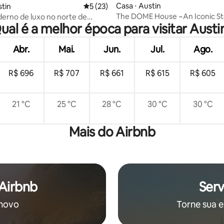
édia de 5, 293 avaliações
Casa ⋅ Austin
stin
5 de uma avaliação média de 5, 23 avalia
5 (23)
The DOME House ~An Iconic Stay on
erno de luxo no norte de
ual é a melhor época para visitar Austi
Lake Austin~
m piscina privativa
Abr.
Mai.
Jun.
Jul.
Ago.
R$ 696
R$ 707
R$ 661
R$ 615
R$ 605
21 °C
25 °C
28 °C
30 °C
30 °C
Mais do Airbnb
 Airbnb
Serv
 novo
Torne sua e