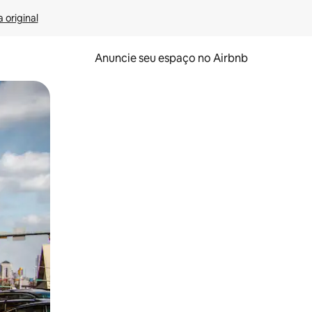
 original
Anuncie seu espaço no Airbnb
 deslizando o dedo na tela.