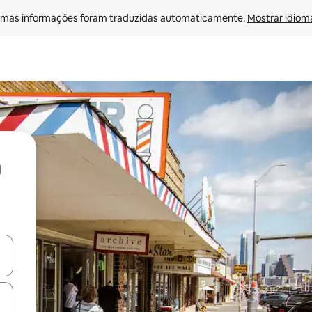
mas informações foram traduzidas automaticamente. 
Mostrar idioma
ore-os usando as seta para cima e para baixo do teclado ou tocando e