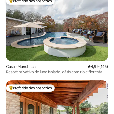
Preferido dos hóspedes
Entre os melhores preferidos dos hóspedes
Casa ⋅ Manchaca
4,99 de uma av
4,99 (145)
Resort privativo de luxo isolado, oásis com rio e floresta
Preferido dos hóspedes
Entre os melhores preferidos dos hóspedes