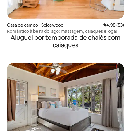
Casa de campo ⋅ Spicewood
4,98 de uma a
4,98 (53)
Romântico à beira do lago: massagem, caiaques e ioga!
Aluguel por temporada de chalés com
caiaques