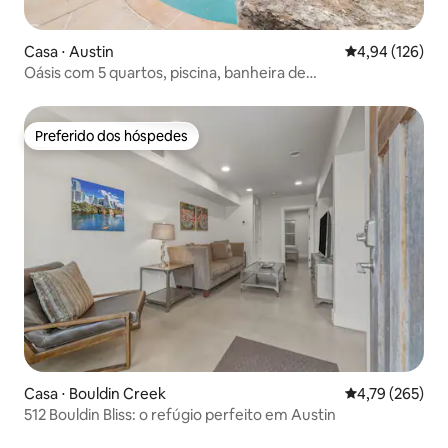
Casa ⋅ Austin
4,94 de uma av
4,94 (126)
Oásis com 5 quartos, piscina, banheira de
hidromassagem, sala de jogos, putting green
Preferido dos hóspedes
Preferido dos hóspedes
Casa ⋅ Bouldin Creek
4,79 de uma av
4,79 (265)
512 Bouldin Bliss: o refúgio perfeito em Austin