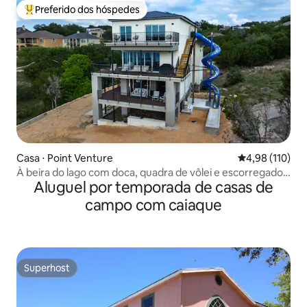
Preferido dos hóspedes
Entre os melhores preferidos dos hóspedes
Casa ⋅ Point Venture
4,98 de uma av
4,98 (110)
À beira do lago com doca, quadra de vôlei e escorregador
Aluguel por temporada de casas de
de 4 andares
campo com caiaque
Superhost
Superhost