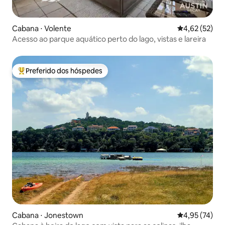
Cabana ⋅ Volente
4,62 de uma a
4,62 (52)
Acesso ao parque aquático perto do lago, vistas e lareira
Preferido dos hóspedes
Entre os melhores preferidos dos hóspedes
Cabana ⋅ Jonestown
4,95 de uma a
4,95 (74)