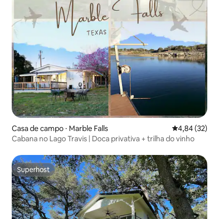
Casa de campo ⋅ Marble Falls
4,84 de uma a
4,84 (32)
Cabana no Lago Travis | Doca privativa + trilha do vinho
Superhost
Superhost