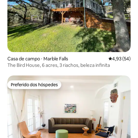
Casa de campo ⋅ Marble Falls
4,93 de uma a
4,93 (54)
The Bird House, 6 acres, 3 riachos, beleza infinita
Preferido dos hóspedes
Preferido dos hóspedes