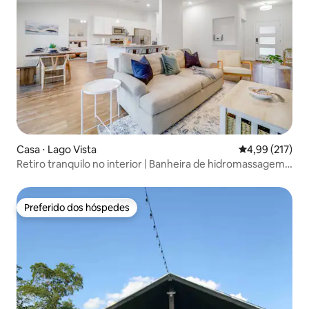
Casa ⋅ Lago Vista
4,99 de uma av
4,99 (217)
Retiro tranquilo no interior | Banheira de hidromassagem |
Fogueira
Preferido dos hóspedes
Preferido dos hóspedes