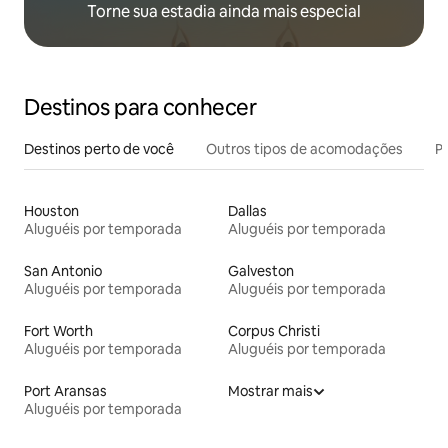
Torne sua estadia ainda mais especial
Destinos para conhecer
Destinos perto de você
Outros tipos de acomodações
Pr
Houston
Dallas
Aluguéis por temporada
Aluguéis por temporada
San Antonio
Galveston
Aluguéis por temporada
Aluguéis por temporada
Fort Worth
Corpus Christi
Aluguéis por temporada
Aluguéis por temporada
Port Aransas
Mostrar mais
Aluguéis por temporada