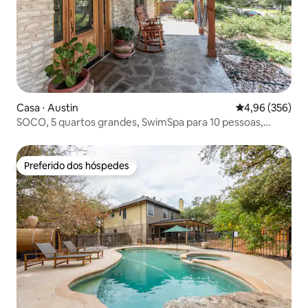
Casa ⋅ Austin
4,96 de uma ava
4,96 (356)
SOCO, 5 quartos grandes, SwimSpa para 10 pessoas,
sauna, 7 camas
Preferido dos hóspedes
Preferido dos hóspedes