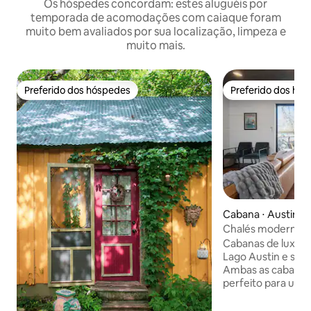
Os hóspedes concordam: estes aluguéis por
temporada de acomodações com caiaque foram
muito bem avaliados por sua localização, limpeza e
muito mais.
Preferido dos hóspedes
Preferido dos hó
Preferido dos hóspedes
Preferido dos hó
Cabana ⋅ Austin
Chalés modernos 
com piscina de cau
Cabanas de luxo a 
Lago Austin e spa
Ambas as cabanas 
perfeito para um 
amplos, grande qu
cowboy, fogueira,