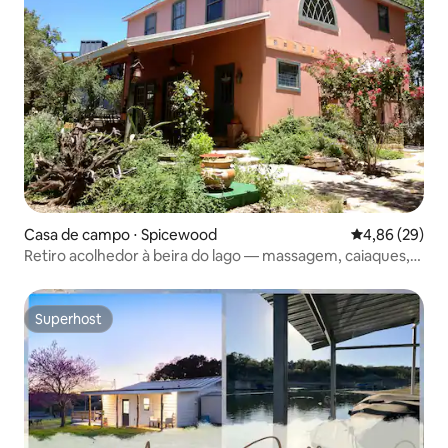
Casa de campo ⋅ Spicewood
4,86 de uma a
4,86 (29)
Retiro acolhedor à beira do lago — massagem, caiaques,
vinícola!
Superhost
Superhost