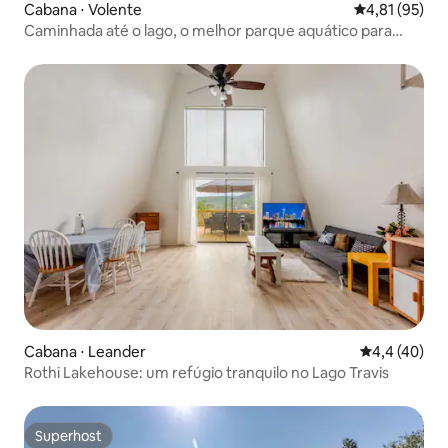
Cabana ⋅ Volente
4,81 de uma a
4,81 (95)
Caminhada até o lago, o melhor parque aquático para
grupos
Cabana ⋅ Leander
4,4 de uma a
4,4 (40)
Rothi Lakehouse: um refúgio tranquilo no Lago Travis
Superhost
Superhost