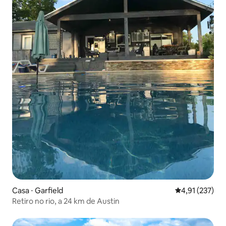
Casa ⋅ Garfield
4,91 de uma av
4,91 (237)
Retiro no rio, a 24 km de Austin