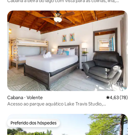
Cabana à beira do lago com vista para as colinas, ilha,
doca, caiaque e pesca
Cabana ⋅ Volente
4,63 de uma a
4,63 (78)
Acesso ao parque aquático Lake Travis Studio,
estacionamento e pátio
Preferido dos hóspedes
Preferido dos hóspedes