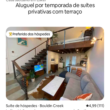
Aluguel por temporada de suítes
privativas com terraço
Preferido dos hóspedes
Entre os melhores preferidos dos hóspedes
Suíte de hóspedes ⋅ Bouldin Creek
4,99 de uma av
4,99 (111)