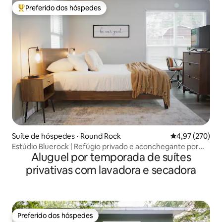
Preferido dos hóspedes
Entre os melhores preferidos dos hóspedes
Suíte de hóspedes ⋅ Round Rock
4,97 de uma av
4,97 (270)
Estúdio Bluerock | Refúgio privado e aconchegante por
Aluguel por temporada de suítes
MG Haven
privativas com lavadora e secadora
Preferido dos hóspedes
Preferido dos hóspedes