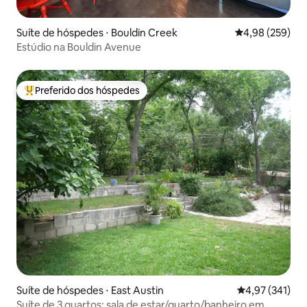
Suíte de hóspedes ⋅ Bouldin Creek
4,98 de uma ava
4,98 (259)
Estúdio na Bouldin Avenue
Preferido dos hóspedes
Entre os melhores preferidos dos hóspedes
Suíte de hóspedes ⋅ East Austin
4,97 de uma av
4,97 (341)
Suíte de 3 quartos: sala de estar/quarto/banheiro em