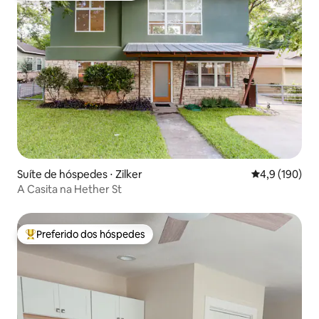
Suíte de hóspedes ⋅ Zilker
4,9 de uma av
4,9 (190)
A Casita na Hether St
Preferido dos hóspedes
Entre os melhores preferidos dos hóspedes