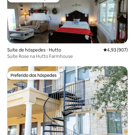
Preferido dos hóspedes
Suíte de hóspedes ⋅ Hutto
4,93 de uma ava
4,93 (907)
Suíte Rose na Hutto Farmhouse
Preferido dos hóspedes
Preferido dos hóspedes