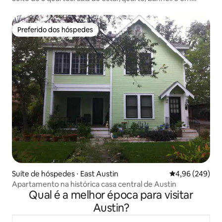
Cherrywood!
Preferido dos hóspedes
Preferido dos hóspedes
Suíte de hóspedes ⋅ East Austin
4,96 de uma ava
4,96 (249)
Apartamento na histórica casa central de Austin
Qual é a melhor época para visitar
Austin?