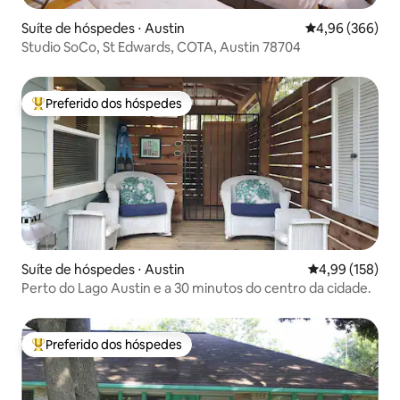
Suíte de hóspedes ⋅ Austin
4,96 de uma ava
4,96 (366)
Studio SoCo, St Edwards, COTA, Austin 78704
Preferido dos hóspedes
Entre os melhores preferidos dos hóspedes
Suíte de hóspedes ⋅ Austin
4,99 de uma av
4,99 (158)
Perto do Lago Austin e a 30 minutos do centro da cidade.
Preferido dos hóspedes
Entre os melhores preferidos dos hóspedes