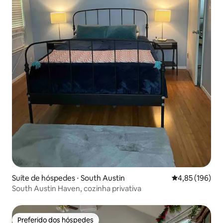
Suíte de hóspedes ⋅ South Austin
4,85 de uma av
4,85 (196)
South Austin Haven, cozinha privativa
Preferido dos hóspedes