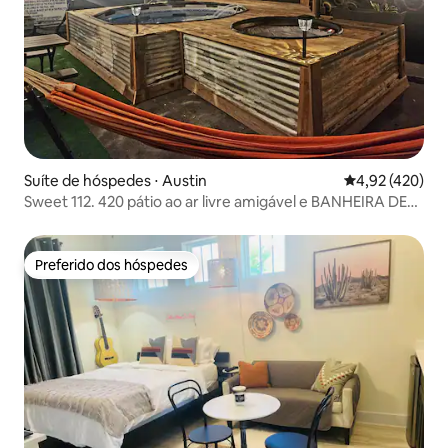
Suíte de hóspedes ⋅ Austin
4,92 de uma av
4,92 (420)
Sweet 112. 420 pátio ao ar livre amigável e BANHEIRA DE
HIDROMASSAGEM
Preferido dos hóspedes
Preferido dos hóspedes