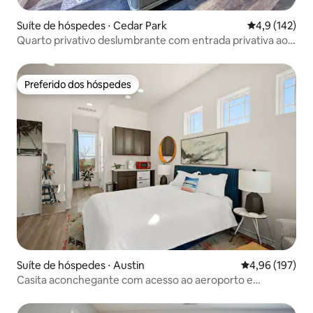
Suíte de hóspedes ⋅ Cedar Park
4,9 de uma av
4,9 (142)
Quarto privativo deslumbrante com entrada privativa ao
ar livre
Preferido dos hóspedes
Preferido dos hóspedes
Suíte de hóspedes ⋅ Austin
4,96 de uma av
4,96 (197)
Casita aconchegante com acesso ao aeroporto e
comodidades modernas