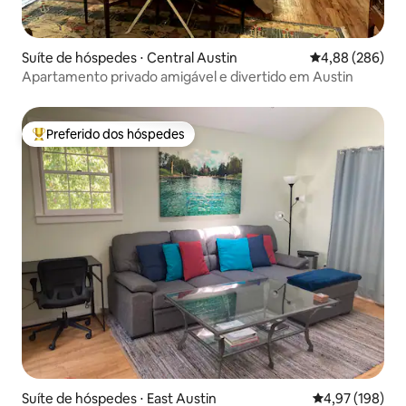
Suíte de hóspedes ⋅ Central Austin
4,88 de uma ava
4,88 (286)
Apartamento privado amigável e divertido em Austin
Preferido dos hóspedes
Entre os melhores preferidos dos hóspedes
Suíte de hóspedes ⋅ East Austin
4,97 de uma av
4,97 (198)