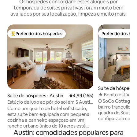
Os hóspedes concordam: estes aluguéis por
temporada de suítes privativas foram muito bem
avaliados por sua localização, limpeza e muito mais.
Preferido dos hóspedes
Preferido dos hó
Entre os melhores preferidos dos hóspedes
Preferido dos hó
Suíte de hóspedes 
★ Bonito estúdio 
Suíte de hóspedes ⋅ Austin
4,99 de uma avaliação média de 
4,99 (165)
Privado e confor
O SoCo Cottage Co
Estúdio de luxo ao pôr do sol em S Austin
bairro tranquilo e 
Urban Ranch
Como um quarto de hotel sofisticado,
quadra do South C
esta suíte bem equipada com pequena
configurado como
cozinha e banheiro espaçoso em um
confortável cama
rancho urbano único de 10 acres está
cozinha, Amazon 
Austin: comodidades populares para
situada no meio da movimentada South
Prime, Wi-Fi de al