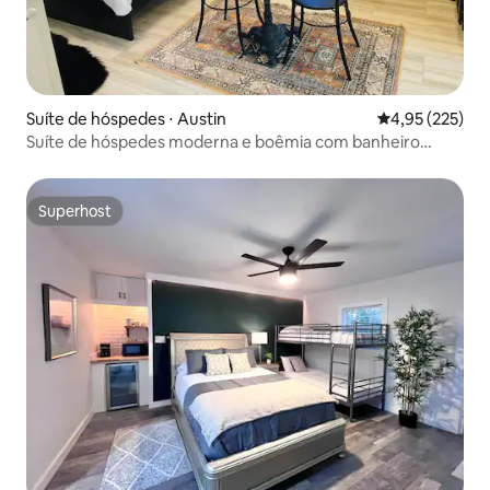
Suíte de hóspedes ⋅ Austin
4,95 de uma av
4,95 (225)
Suíte de hóspedes moderna e boêmia com banheiro
privativo e entrada
Superhost
Superhost