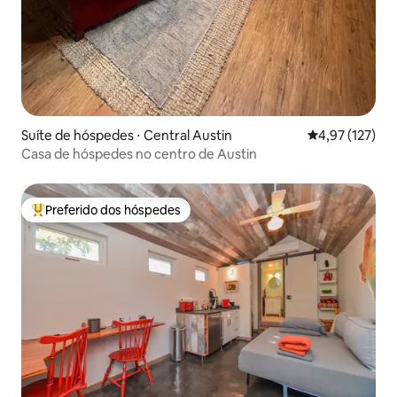
Suíte de hóspedes ⋅ Central Austin
4,97 de uma av
4,97 (127)
Casa de hóspedes no centro de Austin
Preferido dos hóspedes
Entre os melhores preferidos dos hóspedes