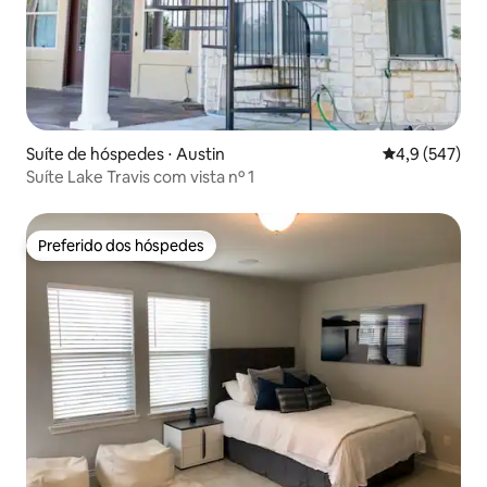
Suíte de hóspedes ⋅ Austin
4,9 de uma av
4,9 (547)
Suíte Lake Travis com vista nº 1
Preferido dos hóspedes
Preferido dos hóspedes