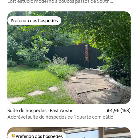
Loft estúdio moderno a poucos passos de South
Congress
Preferido dos hóspedes
Preferido dos hóspedes
Suíte de hóspedes ⋅ East Austin
4,96 de uma av
4,96 (158)
Adorável suíte de hóspedes de 1 quarto com pátio
Preferido dos hóspedes