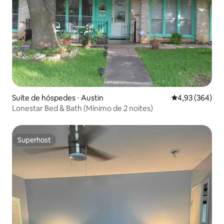
Suíte de hóspedes ⋅ Austin
4,93 de uma ava
4,93 (364)
Lonestar Bed & Bath (Mínimo de 2 noites)
Superhost
Superhost